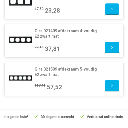
47,50
23,28
Gira 021409 afdekraam 4-voudig
E2 zwart mat
77,16
37,81
Gira 021509 afdekraam 5-voudig
E2 zwart mat
117,41
57,52
morgen in huis*
30 dagen retourrecht
Vertrouwd online sinds 2006