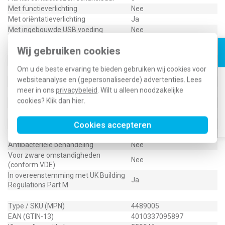
Met functieverlichting
Nee
Met oriëntatieverlichting
Ja
Met ingebouwde USB voeding
Nee
Aantal modules (bij modulair
1
Wij gebruiken cookies
systeem)
Met IFTTT ondersteuning
Nee
Om u de beste ervaring te bieden gebruiken wij cookies voor
Aantal actieve contacten (rond)
1
websiteanalyse en (gepersonaliseerde) advertenties. Lees
Rond aardingscontact
Ja
meer in ons
privacybeleid
. Wilt u alleen noodzakelijke
Compatible met Apple HomeKit
Nee
cookies? Klik dan
hier
.
Compatible met Google Assistant
Nee
Compatible met Amazon Alexa
Nee
Metallic
Nee
Cookies accepteren
Aardcontact
Rond
Antibacteriële behandeling
Nee
Voor zware omstandigheden
Nee
(conform VDE)
In overeenstemming met UK Building
Ja
Regulations Part M
Type / SKU (MPN)
4489005
EAN (GTIN-13)
4010337095897