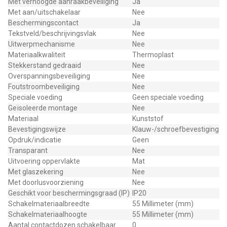
Met verhoogde aanraakbeveiliging
Ja
Met aan/uitschakelaar
Nee
Beschermingscontact
Ja
Tekstveld/beschrijvingsvlak
Nee
Uitwerpmechanisme
Nee
Materiaalkwaliteit
Thermoplast
Stekkerstand gedraaid
Nee
Overspanningsbeveiliging
Nee
Foutstroombeveiliging
Nee
Speciale voeding
Geen speciale voeding
Geïsoleerde montage
Nee
Materiaal
Kunststof
Bevestigingswijze
Klauw-/schroefbevestiging
Opdruk/indicatie
Geen
Transparant
Nee
Uitvoering oppervlakte
Mat
Met glaszekering
Nee
Met doorlusvoorziening
Nee
Geschikt voor beschermingsgraad (IP)
IP20
Schakelmateriaalbreedte
55 Millimeter (mm)
Schakelmateriaalhoogte
55 Millimeter (mm)
Aantal contactdozen schakelbaar
0