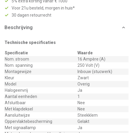
5% extra korting vanaf € 1000
Voor 21u besteld, morgen in huis*
30 dagen retourrecht
Beschrijving
Technische specificaties
Specificatie
Waarde
Nom. stroom
16 Ampère (A)
Nom. spanning
250 Volt (V)
Montagewijze
Inbouw (stucwerk)
Kleur
Zwart
Model
Overig
Halogeenvrij
Ja
Aantal eenheden
1
Afsluitbaar
Nee
Met klapdeksel
Nee
Aansluitwijze
Steekklem
Oppervlaktebescherming
Gelakt
Met signaallamp
Ja