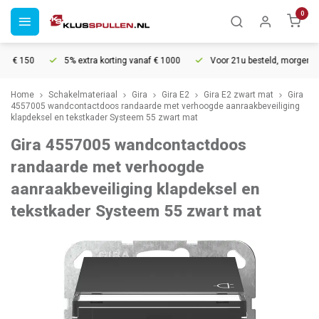
0
 € 150
5% extra korting vanaf € 1000
Voor 21u besteld, morgen in hu
Home
Schakelmateriaal
Gira
Gira E2
Gira E2 zwart mat
Gira
4557005 wandcontactdoos randaarde met verhoogde aanraakbeveiliging
klapdeksel en tekstkader Systeem 55 zwart mat
Gira 4557005 wandcontactdoos
randaarde met verhoogde
aanraakbeveiliging klapdeksel en
tekstkader Systeem 55 zwart mat