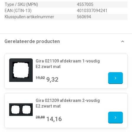
Type / SKU (MPN)
4557005
EAN (GTIN-13)
4010337094241
Klusspullen artikelnummer
560694
Gerelateerde producten
Gira 021109 afdekraam 1-voudig
E2 zwart mat
19,02
9,32
Gira 021209 afdekraam 2-voudig
E2 zwart mat
28,88
14,16