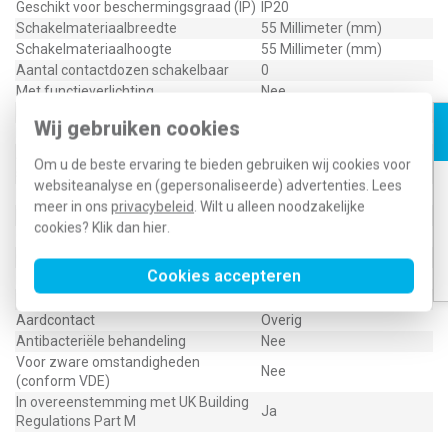
Geschikt voor beschermingsgraad (IP)
IP20
Schakelmateriaalbreedte
55 Millimeter (mm)
Schakelmateriaalhoogte
55 Millimeter (mm)
Aantal contactdozen schakelbaar
0
Met functieverlichting
Nee
Met oriëntatieverlichting
Nee
Wij gebruiken cookies
Met ingebouwde USB voeding
Nee
Aantal modules (bij modulair
1
Om u de beste ervaring te bieden gebruiken wij cookies voor
systeem)
websiteanalyse en (gepersonaliseerde) advertenties. Lees
Met IFTTT ondersteuning
Nee
meer in ons
privacybeleid
. Wilt u alleen noodzakelijke
Rond aardingscontact
Nee
cookies? Klik dan
hier
.
Compatible met Apple HomeKit
Nee
Compatible met Google Assistant
Nee
Cookies accepteren
Compatible met Amazon Alexa
Nee
Metallic
Nee
Aardcontact
Overig
Antibacteriële behandeling
Nee
Voor zware omstandigheden
Nee
(conform VDE)
In overeenstemming met UK Building
Ja
Regulations Part M