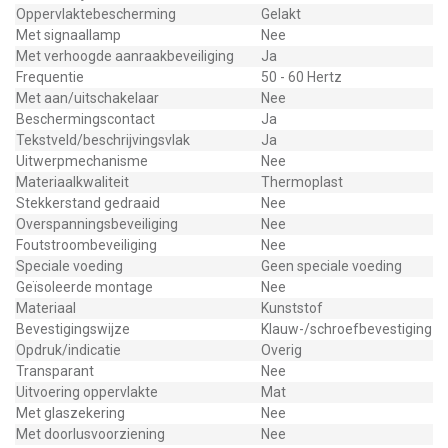
Oppervlaktebescherming
Gelakt
Met signaallamp
Nee
Met verhoogde aanraakbeveiliging
Ja
Frequentie
50 - 60 Hertz
Met aan/uitschakelaar
Nee
Beschermingscontact
Ja
Tekstveld/beschrijvingsvlak
Ja
Uitwerpmechanisme
Nee
Materiaalkwaliteit
Thermoplast
Stekkerstand gedraaid
Nee
Overspanningsbeveiliging
Nee
Foutstroombeveiliging
Nee
Speciale voeding
Geen speciale voeding
Geïsoleerde montage
Nee
Materiaal
Kunststof
Bevestigingswijze
Klauw-/schroefbevestiging
Opdruk/indicatie
Overig
Transparant
Nee
Uitvoering oppervlakte
Mat
Met glaszekering
Nee
Met doorlusvoorziening
Nee