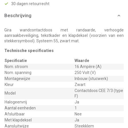
30 dagen retourrecht
Beschrijving
Gira wandcontactdoos met randaarde, verhoogde
aanraakbeveiliging, tekstkader en klapdeksel (voorzien van een
stekkersymbool). Systeem 55, zwart mat.
Technische specificaties
Specificatie
Waarde
Nom. stroom
16 Ampère (A)
Nom. spanning
250 Volt (V)
Montagewijze
Inbouw (stucwerk)
Kleur
Zwart
Contactdoos CEE 7/3 (type
Model
F)
Halogeenvrij
Ja
Aantal eenheden
1
Afsluitbaar
Nee
Met klapdeksel
Ja
Aansluitwijze
Steekklem