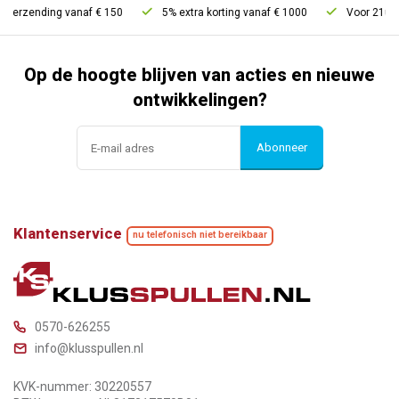
verzending vanaf € 150
5% extra korting vanaf € 1000
Voor 21u best
Op de hoogte blijven van acties en nieuwe
ontwikkelingen?
Abonneer
Klantenservice
nu telefonisch niet bereikbaar
0570-626255
info@klusspullen.nl
KVK-nummer: 30220557