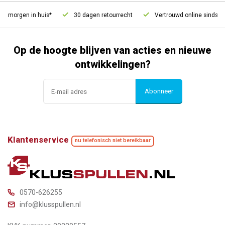
, morgen in huis*
30 dagen retourrecht
Vertrouwd online sinds 20
Op de hoogte blijven van acties en nieuwe
ontwikkelingen?
Abonneer
Klantenservice
nu telefonisch niet bereikbaar
0570-626255
info@klusspullen.nl