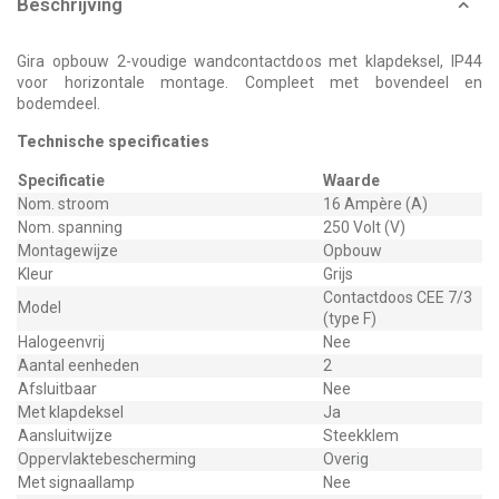
Beschrijving
Gira opbouw 2-voudige wandcontactdoos met klapdeksel, IP44
voor horizontale montage. Compleet met bovendeel en
bodemdeel.
Technische specificaties
Specificatie
Waarde
Nom. stroom
16 Ampère (A)
Nom. spanning
250 Volt (V)
Montagewijze
Opbouw
Kleur
Grijs
Contactdoos CEE 7/3
Model
(type F)
Halogeenvrij
Nee
Aantal eenheden
2
Afsluitbaar
Nee
Met klapdeksel
Ja
Aansluitwijze
Steekklem
Oppervlaktebescherming
Overig
Met signaallamp
Nee