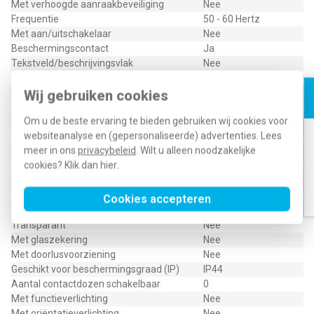
Met verhoogde aanraakbeveiliging
Nee
Frequentie
50 - 60 Hertz
Met aan/uitschakelaar
Nee
Beschermingscontact
Ja
Tekstveld/beschrijvingsvlak
Nee
Uitwerpmechanisme
Nee
Materiaalkwaliteit
Wij gebruiken cookies
Thermoplast
Stekkerstand gedraaid
Nee
Om u de beste ervaring te bieden gebruiken wij cookies voor
Overspanningsbeveiliging
Nee
websiteanalyse en (gepersonaliseerde) advertenties. Lees
Foutstroombeveiliging
Nee
meer in ons
privacybeleid
. Wilt u alleen noodzakelijke
Speciale voeding
Geen speciale voeding
cookies? Klik dan
hier
.
Geïsoleerde montage
Nee
Materiaal
Kunststof
Bevestigingswijze
Overig
Cookies accepteren
Opdruk/indicatie
Geen
Transparant
Nee
Met glaszekering
Nee
Met doorlusvoorziening
Nee
Geschikt voor beschermingsgraad (IP)
IP44
Aantal contactdozen schakelbaar
0
Met functieverlichting
Nee
Met oriëntatieverlichting
Nee