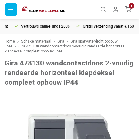
0
cht
Vertrouwd online sinds 2006
Gratis verzending vanaf € 150
Home
Schakelmateriaal
Gira
Gira spatwaterdicht opbouw
IP44
Gira 478130 wandcontactdoos 2-voudig randaarde horizontaal
klapdeksel compleet opbouw IP44
Gira 478130 wandcontactdoos 2-voudig
randaarde horizontaal klapdeksel
compleet opbouw IP44