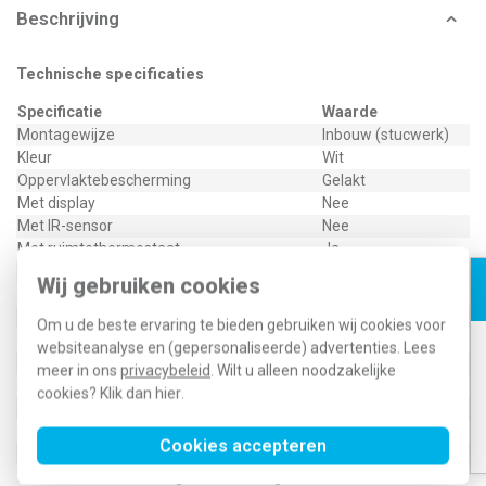
Beschrijving
Technische specificaties
Specificatie
Waarde
Montagewijze
Inbouw (stucwerk)
Kleur
Wit
Oppervlaktebescherming
Gelakt
Met display
Nee
Met IR-sensor
Nee
Met ruimtethermostaat
Ja
Materiaalkwaliteit
Aluminium
Wij gebruiken cookies
Bussysteem KNX
Ja
Bussysteem radiofrequent
Nee
Om u de beste ervaring te bieden gebruiken wij cookies voor
Bussysteem Powerline
Nee
websiteanalyse en (gepersonaliseerde) advertenties. Lees
Busaansluiting incl.
Ja
meer in ons
privacybeleid
. Wilt u alleen noodzakelijke
Materiaal
Metaal
cookies? Klik dan
hier
.
Aantal toetsen
2
Andere bussystemen
Geen
Cookies accepteren
Bussysteem LON
Nee
Met diefstal-/demontagebescherming
Ja