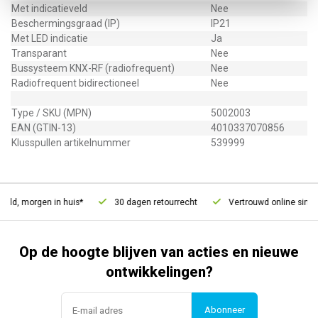
Met indicatieveld
Nee
Beschermingsgraad (IP)
IP21
Met LED indicatie
Ja
Transparant
Nee
Bussysteem KNX-RF (radiofrequent)
Nee
Radiofrequent bidirectioneel
Nee
Type / SKU (MPN)
5002003
EAN (GTIN-13)
4010337070856
Klusspullen artikelnummer
539999
eld, morgen in huis*
30 dagen retourrecht
Vertrouwd online sinds 
Op de hoogte blijven van acties en nieuwe
ontwikkelingen?
Abonneer