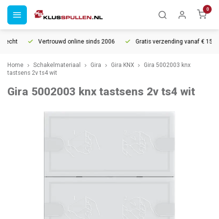
0
recht
Vertrouwd online sinds 2006
Gratis verzending vanaf € 150
Home
Schakelmateriaal
Gira
Gira KNX
Gira 5002003 knx
tastsens 2v ts4 wit
Gira 5002003 knx tastsens 2v ts4 wit