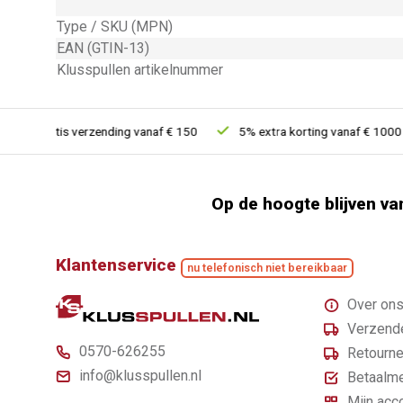
Type / SKU (MPN)
EAN (GTIN-13)
Klusspullen artikelnummer
Gratis verzending vanaf € 150
5% extra korting vanaf € 1000
Op de hoogte blijven va
Klantenservice
nu telefonisch niet bereikbaar
Over on
Verzende
0570-626255
Retourne
info@klusspullen.nl
Betaalm
Mijn acc