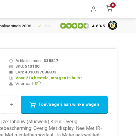
0
4.60
/
5
e sinds 2006
Gratis verzending vanaf € 150
5% extra korting 
Artikelnummer:
338847
SKU:
513100
EAN:
4010337086833
Voor 21u besteld, morgen in huis*
Voorraad:
5
+
Toevoegen aan winkelwagen
ze: Inbouw (stucwerk) Kleur: Overig
tebescherming: Overig Met display: Nee Met IR-
e Met ruimtethermostaat: Ja Materiaalkwaliteit: