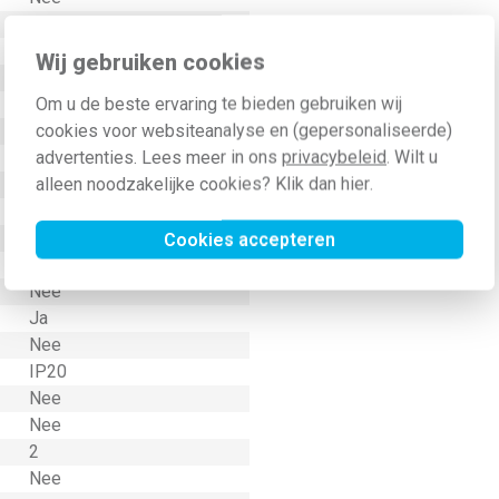
Nee
Ja
Wij gebruiken cookies
Overig
Om u de beste ervaring te bieden gebruiken wij
Ja
cookies voor websiteanalyse en (gepersonaliseerde)
Nee
advertenties. Lees meer in ons
privacybeleid
. Wilt u
Nee
alleen noodzakelijke cookies? Klik dan
hier
.
Nee
Overig
1
Cookies accepteren
Geen
Nee
Ja
Nee
IP20
Nee
Nee
2
Nee