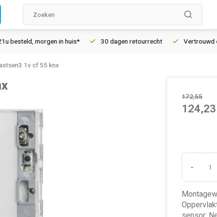
steld, morgen in huis*
30 dagen retourrecht
Vertrouwd onlin
astsen3 1v cf 55 knx
nx
172,55
124,23
-
Montagewij
Oppervlak
sensor: Ne