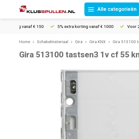
Alle categorieën
zending vanaf € 150
5% extra korting vanaf € 1000
Voor 21u be
Home
Schakelmateriaal
Gira
Gira KNX
Gira 513100 t
Gira 513100 tastsen3 1v cf 55 k