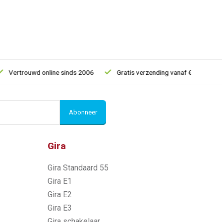
Vertrouwd online sinds 2006
Gratis verzending vanaf € 150
5
Abonneer
Gira
Gira Standaard 55
Gira E1
Gira E2
Gira E3
Gira schakelaar