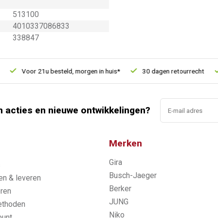
513100
4010337086833
338847
Voor 21u besteld, morgen in huis*
30 dagen retourrecht
n acties en nieuwe ontwikkelingen?
Merken
Gira
s
Busch-Jaeger
n & leveren
Berker
ren
JUNG
ethoden
Niko
ount