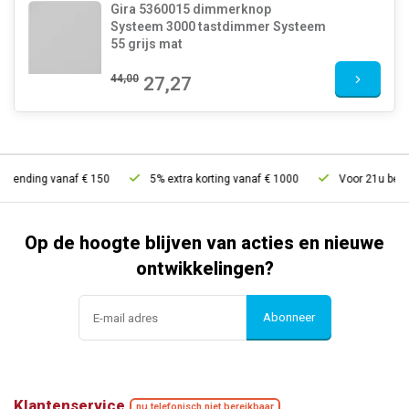
Gira 5360015 dimmerknop
Systeem 3000 tastdimmer Systeem
55 grijs mat
44,00
27,27
ending vanaf € 150
5% extra korting vanaf € 1000
Voor 21u besteld,
Op de hoogte blijven van acties en nieuwe
ontwikkelingen?
Abonneer
Klantenservice
nu telefonisch niet bereikbaar