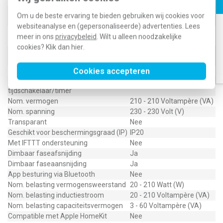
bewegingsmelder
Geschikt voor toepassing met RF-
Om u de beste ervaring te bieden gebruiken wij cookies voor
Nee
drukker
websiteanalyse en (gepersonaliseerde) advertenties. Lees
Geschikt voor toepassing met IR-
Nee
meer in ons
privacybeleid
. Wilt u alleen noodzakelijke
drukker
cookies? Klik dan
hier
.
Geschikt voor toepassing met
Nee
aanwezigheidsmelder
Cookies accepteren
Geschikt voor toepassing met drukker
Nee
Geschikt voor toepassing met
Nee
tijdschakelaar/timer
Nom. vermogen
210 - 210 Voltampère (VA)
Nom. spanning
230 - 230 Volt (V)
Transparant
Nee
Geschikt voor beschermingsgraad (IP)
IP20
Met IFTTT ondersteuning
Nee
Dimbaar faseafsnijding
Ja
Dimbaar faseaansnijding
Ja
App besturing via Bluetooth
Nee
Nom. belasting vermogensweerstand
20 - 210 Watt (W)
Nom. belasting inductiestroom
20 - 210 Voltampère (VA)
Nom. belasting capaciteitsvermogen
3 - 60 Voltampère (VA)
Compatible met Apple HomeKit
Nee