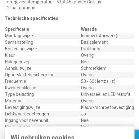
- omgevingstemperatuur -5 tot 45 graden Celsius
- 2 jaar garantie
Technische specificaties
Specificatie
Waarde
Montagewijze
Inbouw (stucwerk)
Samenstelling
Basiselement
Bedieningswijze
Druktoets
Kleur
Overig
Halogeenvrij
Nee
Aansluitwijze
Schroefklem
Oppervlaktebescherming
Overig
Frequentie
50 - 60 Hertz (Hz)
Kwaliteitsklasse
Overig
Type belasting
Universeel en LED retrofit
Materiaal
Overig
Bevestigingswijze
Klauw-/schroefbevestiging
Lichtwaardegeheugen
Ja
Ingang voor nevenunit
Nee
Seriedimmer
Nee
Geschikt voor toepassing met
Wij gebruiken cookies
Nee