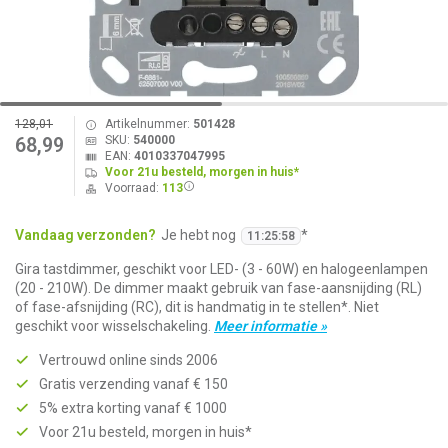
128,01
Artikelnummer:
501428
SKU:
540000
68,99
EAN:
4010337047995
Voor 21u besteld, morgen in huis*
Voorraad:
113
Vandaag verzonden?
Je hebt nog
*
11
:
25
:
58
Gira tastdimmer, geschikt voor LED- (3 - 60W) en halogeenlampen
(20 - 210W). De dimmer maakt gebruik van fase-aansnijding (RL)
of fase-afsnijding (RC), dit is handmatig in te stellen*. Niet
geschikt voor wisselschakeling.
Meer informatie »
Vertrouwd online sinds 2006
Gratis verzending vanaf € 150
5% extra korting vanaf € 1000
Voor 21u besteld, morgen in huis*