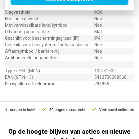
RAL-nummer (vergelijkbaar)
1013
Slagvastheid
IK06
Met indicatieveld
Nee
Met verwisselbare lens/symbool
Nee
Uitvoering oppervlakte
Mat
Geschikt voor beschermingsgraad (IP)
IP41
Geschikt voor bussysteem-toetsaansluiting
Nee
Aftastsymbool / barrièrevrij
Nee
Antibacteriële behandeling
Nee
Type / SKU (MPN)
100-31002
EAN (GTIN-13)
5413736288560
Klusspullen artikelnummer
296956
ld, morgen in huis*
30 dagen retourrecht
Vertrouwd online sinds 
Op de hoogte blijven van acties en nieuwe