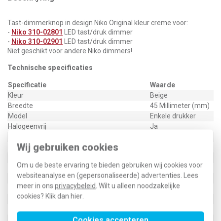
Tast-dimmerknop in design Niko Original kleur creme voor:
-
Niko 310-02801
LED tast/druk dimmer
-
Niko 310-02901
LED tast/druk dimmer
Niet geschikt voor andere Niko dimmers!
Technische specificaties
Specificatie
Waarde
Kleur
Beige
Breedte
45 Millimeter (mm)
Model
Enkele drukker
Halogeenvrij
Ja
Hoogte
45 Millimeter (mm)
Wij gebruiken cookies
Diepte
8 Millimeter (mm)
Gebruik
Dimmer
Om u de beste ervaring te bieden gebruiken wij cookies voor
Oppervlaktebescherming
Onbehandeld
websiteanalyse en (gepersonaliseerde) advertenties. Lees
Materiaalkwaliteit
Thermoplast
meer in ons
privacybeleid
. Wilt u alleen noodzakelijke
Materiaal
Kunststof
cookies? Klik dan
hier
.
Bevestigingswijze
Overig
Opdruk/indicatie
Geen
Cookies accepteren
Controlevenster/verlicht
Nee