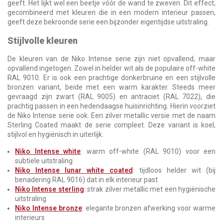
geeft. Het lijkt wel een beetje vóór de wand te zweven. Dit effect,
gecombineerd met kleuren die in een modern interieur passen,
geeft deze bekroonde serie een bijzonder eigentijdse uitstraling.
Stijlvolle kleuren
De kleuren van de Niko Intense serie zijn niet opvallend, maar
opvallend ingetogen. Zowel in helder wit als de populaire off-white
RAL 9010. Er is ook een prachtige donkerbruine en een stijlvolle
bronzen variant, beide met een warm karakter. Steeds meer
gevraagd zijn zwart (RAL 9005) en antraciet (RAL 7022), die
prachtig passen in een hedendaagse huisinrichting. Hierin voorziet
de Niko Intense serie ook. Een zilver metallic versie met de naam
Sterling Coated maakt de serie compleet. Deze variant is koel,
stijlvol en hygiënisch in uiterlijk.
Niko Intense white
: warm off-white (RAL 9010) voor een
subtiele uitstraling
Niko Intense lunar white coated
: tijdloos helder wit (bij
benadering RAL 9016) dat in elk interieur past
Niko Intense sterling
: strak zilver metallic met een hygiënische
uitstraling
Niko Intense bronze
: elegante bronzen afwerking voor warme
interieurs