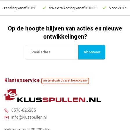
ending vanaf € 150
5% extra korting vanaf € 1000
Voor 21u besteld,
Op de hoogte blijven van acties en nieuwe
ontwikkelingen?
Abonneer
Klantenservice
nu telefonisch niet bereikbaar
0570-626255
info@klusspullen.nl
KVK-nummer: 30220557