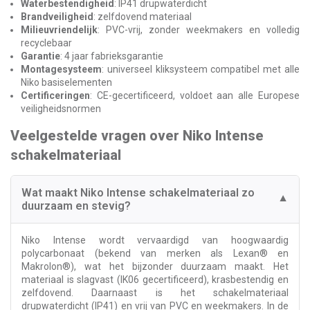
Waterbestendigheid
: IP41 drupwaterdicht
Brandveiligheid
: zelfdovend materiaal
Milieuvriendelijk
: PVC-vrij, zonder weekmakers en volledig
recyclebaar
Garantie
: 4 jaar fabrieksgarantie
Montagesysteem
: universeel kliksysteem compatibel met alle
Niko basiselementen
Certificeringen
: CE-gecertificeerd, voldoet aan alle Europese
veiligheidsnormen
Veelgestelde vragen over Niko Intense
schakelmateriaal
Wat maakt Niko Intense schakelmateriaal zo
▼
duurzaam en stevig?
Niko Intense wordt vervaardigd van hoogwaardig
polycarbonaat (bekend van merken als Lexan® en
Makrolon®), wat het bijzonder duurzaam maakt. Het
materiaal is slagvast (IK06 gecertificeerd), krasbestendig en
zelfdovend. Daarnaast is het schakelmateriaal
drupwaterdicht (IP41) en vrij van PVC en weekmakers. In de