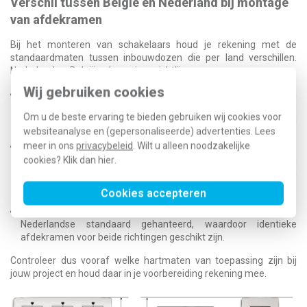
Verschil tussen België en Nederland bij montage
van afdekramen
Bij het monteren van schakelaars houd je rekening met de
standaardmaten tussen inbouwdozen die per land verschillen.
Nederland en België volgen eigen richtlijnen.
Wij gebruiken cookies
In Nederland is de afstand tussen de centrale punten
(hartmaat) 71 mm. Dat geldt voor zowel horizontale als
Om u de beste ervaring te bieden gebruiken wij cookies voor
verticale installatie. Daardoor kun je meervoudige afdekramen
websiteanalyse en (gepersonaliseerde) advertenties. Lees
in beide oriëntaties toepassen.
meer in ons
privacybeleid
. Wilt u alleen noodzakelijke
In België is de horizontale hartmaat ook 71 mm. Voor verticale
installatie geldt echter een hartmaat van 60 mm of 56 mm,
cookies? Klik dan
hier
.
afhankelijk van het merk inbouwdozen. Afdekramen van
Klusspullen zijn in België om die reden alleen in horizontale
Cookies accepteren
richting bruikbaar.
In recente Belgische nieuwbouw wordt steeds vaker de
Nederlandse standaard gehanteerd, waardoor identieke
afdekramen voor beide richtingen geschikt zijn.
Controleer dus vooraf welke hartmaten van toepassing zijn bij
jouw project en houd daar in je voorbereiding rekening mee.