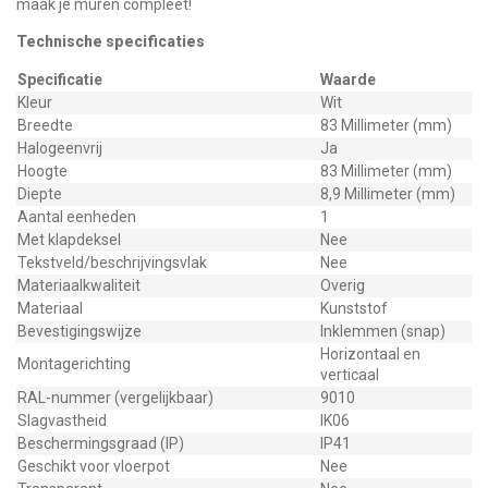
maak je muren compleet!
Technische specificaties
Specificatie
Waarde
Kleur
Wit
Breedte
83 Millimeter (mm)
Halogeenvrij
Ja
Hoogte
83 Millimeter (mm)
Diepte
8,9 Millimeter (mm)
Aantal eenheden
1
Met klapdeksel
Nee
Tekstveld/beschrijvingsvlak
Nee
Materiaalkwaliteit
Overig
Materiaal
Kunststof
Bevestigingswijze
Inklemmen (snap)
Horizontaal en
Montagerichting
verticaal
RAL-nummer (vergelijkbaar)
9010
Slagvastheid
IK06
Beschermingsgraad (IP)
IP41
Geschikt voor vloerpot
Nee