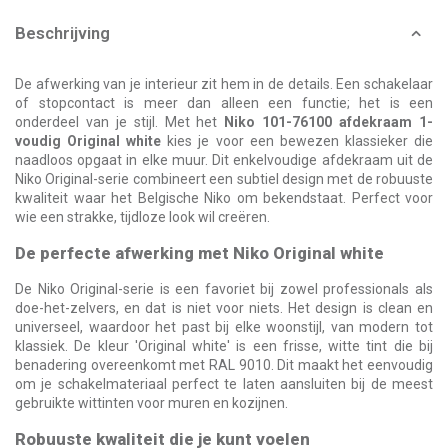
Beschrijving
De afwerking van je interieur zit hem in de details. Een schakelaar
of stopcontact is meer dan alleen een functie; het is een
onderdeel van je stijl. Met het
Niko 101-76100 afdekraam 1-
voudig Original white
kies je voor een bewezen klassieker die
naadloos opgaat in elke muur. Dit enkelvoudige afdekraam uit de
Niko Original-serie combineert een subtiel design met de robuuste
kwaliteit waar het Belgische Niko om bekendstaat. Perfect voor
wie een strakke, tijdloze look wil creëren.
De perfecte afwerking met Niko Original white
De Niko Original-serie is een favoriet bij zowel professionals als
doe-het-zelvers, en dat is niet voor niets. Het design is clean en
universeel, waardoor het past bij elke woonstijl, van modern tot
klassiek. De kleur 'Original white' is een frisse, witte tint die bij
benadering overeenkomt met RAL 9010. Dit maakt het eenvoudig
om je schakelmateriaal perfect te laten aansluiten bij de meest
gebruikte wittinten voor muren en kozijnen.
Robuuste kwaliteit die je kunt voelen