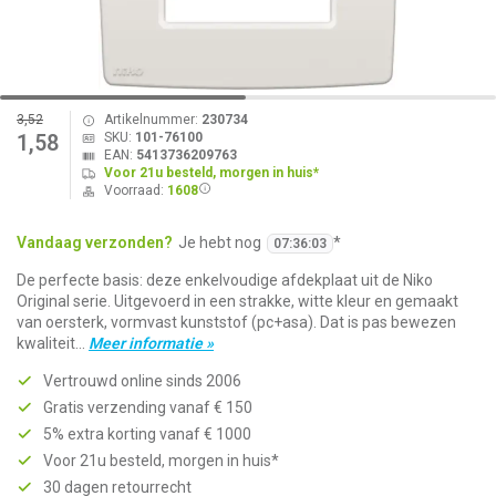
3,52
Artikelnummer:
230734
SKU:
101-76100
1,58
EAN:
5413736209763
Voor 21u besteld, morgen in huis*
Voorraad:
1608
Vandaag verzonden?
Je hebt nog
*
07
:
36
:
03
De perfecte basis: deze enkelvoudige afdekplaat uit de Niko
Original serie. Uitgevoerd in een strakke, witte kleur en gemaakt
van oersterk, vormvast kunststof (pc+asa). Dat is pas bewezen
kwaliteit...
Meer informatie »
Vertrouwd online sinds 2006
Gratis verzending vanaf € 150
5% extra korting vanaf € 1000
Voor 21u besteld, morgen in huis*
30 dagen retourrecht