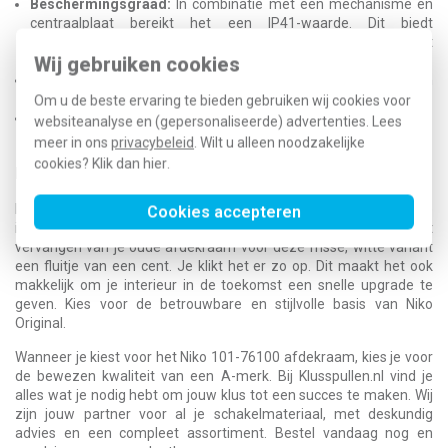
Beschermingsgraad:
In combinatie met een mechanisme en
centraalplaat bereikt het een IP41-waarde. Dit biedt
bescherming tegen stof en druppelend water, waardoor het
Wij gebruiken cookies
geschikt is voor de meeste droge ruimtes.
Afmetingen:
Met een afmeting van 83 x 83 mm en een
opbouwhoogte van slechts 8,5 mm ligt het strak tegen de muur.
Om u de beste ervaring te bieden gebruiken wij cookies voor
Keurmerken:
Voorzien van zowel het KEMA- als het CE-
websiteanalyse en (gepersonaliseerde) advertenties. Lees
keurmerk, een garantie voor geteste kwaliteit en veiligheid.
meer in ons
privacybeleid
. Wilt u alleen noodzakelijke
cookies? Klik dan
hier
.
Eenvoudig te installeren en te combineren
De Niko Original-serie staat bekend om zijn universele
Cookies accepteren
inbouwmechanismen. Heb je al Niko schakelmateriaal? Dan is het
vervangen van je oude afdekraam voor deze frisse, witte variant
een fluitje van een cent. Je klikt het er zo op. Dit maakt het ook
makkelijk om je interieur in de toekomst een snelle upgrade te
geven. Kies voor de betrouwbare en stijlvolle basis van Niko
Original.
Wanneer je kiest voor het Niko 101-76100 afdekraam, kies je voor
de bewezen kwaliteit van een A-merk. Bij Klusspullen.nl vind je
alles wat je nodig hebt om jouw klus tot een succes te maken. Wij
zijn jouw partner voor al je schakelmateriaal, met deskundig
advies en een compleet assortiment. Bestel vandaag nog en