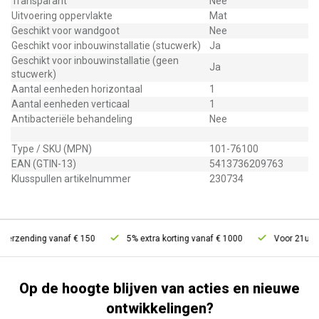
Transparant
Nee
Uitvoering oppervlakte
Mat
Geschikt voor wandgoot
Nee
Geschikt voor inbouwinstallatie (stucwerk)
Ja
Geschikt voor inbouwinstallatie (geen
Ja
stucwerk)
Aantal eenheden horizontaal
1
Aantal eenheden verticaal
1
Antibacteriële behandeling
Nee
Type / SKU (MPN)
101-76100
EAN (GTIN-13)
5413736209763
Klusspullen artikelnummer
230734
erzending vanaf € 150
5% extra korting vanaf € 1000
Voor 21u best
Op de hoogte blijven van acties en nieuwe
ontwikkelingen?