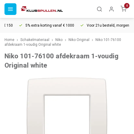
0
€ 150
5% extra korting vanaf € 1000
Voor 21u besteld, morgen in hui
Home
Schakelmateriaal
Niko
Niko Original
Niko 101-76100
afdekraam 1-voudig Original white
Niko 101-76100 afdekraam 1-voudig
Original white