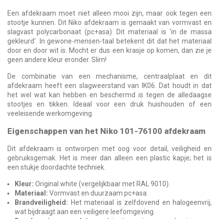
Een afdekraam moet niet alleen mooi zijn, maar ook tegen een
stootje kunnen. Dit Niko afdekraam is gemaakt van vormvast en
slagvast polycarbonaat (pc+asa). Dit materiaal is 'in de massa
gekleurd'. In gewone-mensen-taal betekent dit dat het materiaal
door en door wit is. Mocht er dus een krasje op komen, dan zie je
geen andere kleur eronder. Slim!
De combinatie van een mechanisme, centraalplaat en dit
afdekraam heeft een slagweerstand van IK06. Dat houdt in dat
het wel wat kan hebben en beschermd is tegen de alledaagse
stootjes en tikken. Ideaal voor een druk huishouden of een
veeleisende werkomgeving.
Eigenschappen van het Niko 101-76100 afdekraam
Dit afdekraam is ontworpen met oog voor detail, veiligheid en
gebruiksgemak. Het is meer dan alleen een plastic kapje; het is
een stukje doordachte techniek.
Kleur:
Original white (vergelijkbaar met RAL 9010).
Materiaal:
Vormvast en duurzaam pc+asa.
Brandveiligheid:
Het materiaal is zelfdovend en halogeenvrij,
wat bijdraagt aan een veiligere leefomgeving.