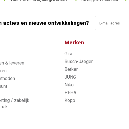
n acties en nieuwe ontwikkelingen?
Merken
Gira
s
Busch-Jaeger
n & leveren
Berker
ren
JUNG
ethoden
Niko
ount
PEHA
rting / zakelijk
Kopp
ruik