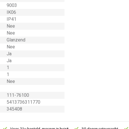
9003
IK06
IP41
Nee
Nee
Glanzend
Nee
Ja
Ja
1
1
Nee
111-76100
5413736311770
345408
Voor 21u besteld, morgen in huis*
30 dagen retourrecht
Vert