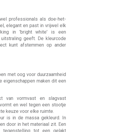
owel professionals als doe-het-
el, elegant en past in vrijwel elk
king in 'bright white' is een
uitstraling geeft. De kleurcode
fect kunt afstemmen op ander
rpen met oog voor duurzaamheid
me eigenschappen maken dit een
t van vormvast en slagvast
ervormt en wel tegen een stootje
te keuze voor elke ruimte.
eur is in de massa gekleurd. In
n door in het materiaal zit. Een
 tegenstelling tot een gelakt