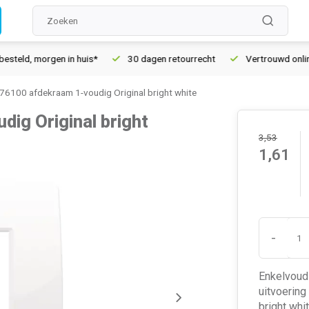
 morgen in huis*
30 dagen retourrecht
Vertrouwd online sind
76100 afdekraam 1-voudig Original bright white
ig Original bright
3,53
1,61
-
Enkelvoudi
uitvoering
bright whi