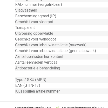
RAL-nummer (vergelijkbaar)
Slagvastheid
Beschermingsgraad (IP)
Geschikt voor vloerpot
Transparant
Uitvoering oppervlakte
Geschikt voor wandgoot
Geschikt voor inbouwinstallatie (stucwerk)
Geschikt voor inbouwinstallatie (geen stucwerk)
Aantal eenheden horizontaal
Aantal eenheden verticaal
Antibacteriële behandeling
Type / SKU (MPN)
EAN (GTIN-13)
Klusspullen artikelnummer
Gratis verzending vanaf € 150
5% extra korting vanaf € 1000