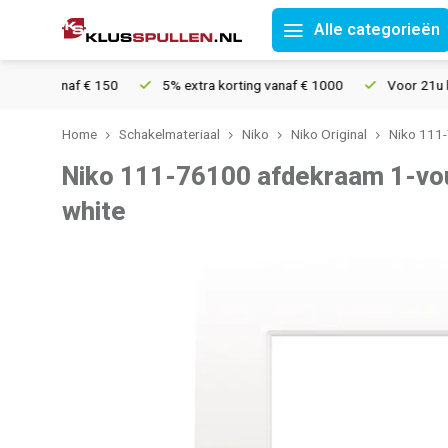
Alle categorieën
 vanaf € 150
5% extra korting vanaf € 1000
Voor 21u besteld,
Home
Schakelmateriaal
Niko
Niko Original
Niko 111-
Niko 111-76100 afdekraam 1-voud
white