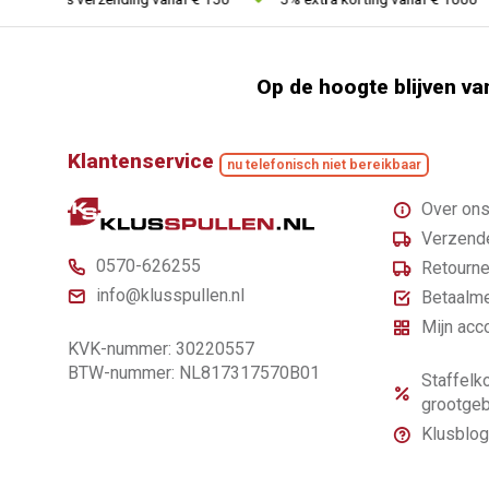
Op de hoogte blijven va
Klantenservice
nu telefonisch niet bereikbaar
Over on
Verzende
0570-626255
Retourne
info@klusspullen.nl
Betaalm
Mijn acc
KVK-nummer: 30220557
BTW-nummer: NL817317570B01
Staffelko
grootgeb
Klusblog