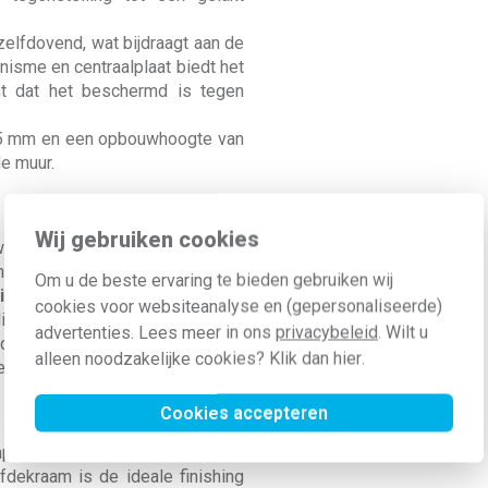
zelfdovend, wat bijdraagt aan de
nisme en centraalplaat biedt het
t dat het beschermd is tegen
85 mm en een opbouwhoogte van
de muur.
Wij gebruiken cookies
 wordt onderworpen aan strenge
uis haalt. Daarom krijg je op dit
Om u de beste ervaring te bieden gebruiken wij
ight white
maar liefst 4 jaar
cookies voor websiteanalyse en (gepersonaliseerde)
odige keurmerken, zoals KEMA en
advertenties. Lees meer in ons
privacybeleid
. Wilt u
erstreept. Je investeert in een
alleen noodzakelijke cookies? Klik dan
hier
.
en.
Cookies accepteren
pleet huis renoveert, met Niko
afdekraam is de ideale finishing