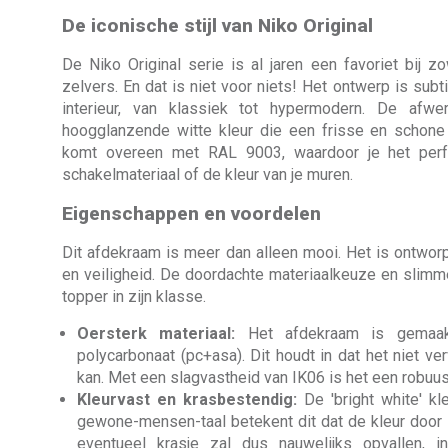
De iconische stijl van Niko Original
De Niko Original serie is al jaren een favoriet bij z
zelvers. En dat is niet voor niets! Het ontwerp is subti
interieur, van klassiek tot hypermodern. De afwer
hoogglanzende witte kleur die een frisse en schone 
komt overeen met RAL 9003, waardoor je het per
schakelmateriaal of de kleur van je muren.
Eigenschappen en voordelen
Dit afdekraam is meer dan alleen mooi. Het is ontwo
en veiligheid. De doordachte materiaalkeuze en slim
topper in zijn klasse.
Oersterk materiaal:
Het afdekraam is gemaak
polycarbonaat (pc+asa). Dit houdt in dat het niet v
kan. Met een slagvastheid van IK06 is het een robuus
Kleurvast en krasbestendig:
De 'bright white' kl
gewone-mensen-taal betekent dit dat de kleur door e
eventueel krasje zal dus nauwelijks opvallen, in