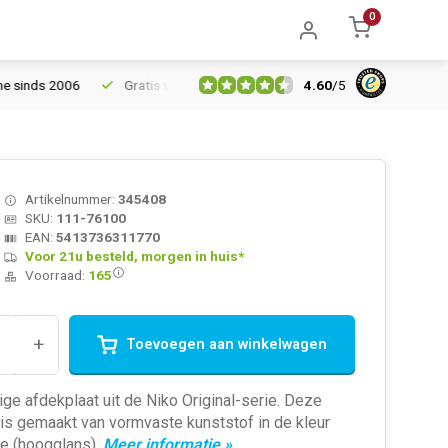
0
4.60
/
5
s 2006
Gratis verzending vanaf € 150
5% extra korting vanaf 
Artikelnummer:
345408
SKU:
111-76100
EAN:
5413736311770
Voor 21u besteld, morgen in huis*
Voorraad:
165
+
Toevoegen aan winkelwagen
ge afdekplaat uit de Niko Original-serie. Deze
 is gemaakt van vormvaste kunststof in de kleur
te (hoogglans).
Meer informatie »