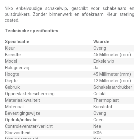
Niko enkelvoudige schakelwip, geschikt voor schakelaars en
pulsdrukkers. Zonder binnenwerk en afdekraam. Kleur: sterling
coated.
Technische specificaties
Specificatie
Waarde
Kleur
Overig
Breedte
45 Millimeter (mm)
Model
Enkele wip
Halogeenvrij
Ja
Hoogte
45 Millimeter (mm)
Diepte
12 Millimeter (mm)
Gebruik
Schakelaar/drukker
Oppervlaktebescherming
Gelakt
Materiaalkwaliteit
Thermoplast
Materiaal
Kunststof
Bevestigingswijze
Overig
Opdruk/indicatie
Geen
Controlevenster/verlicht
Nee
Slagvastheid
IK06