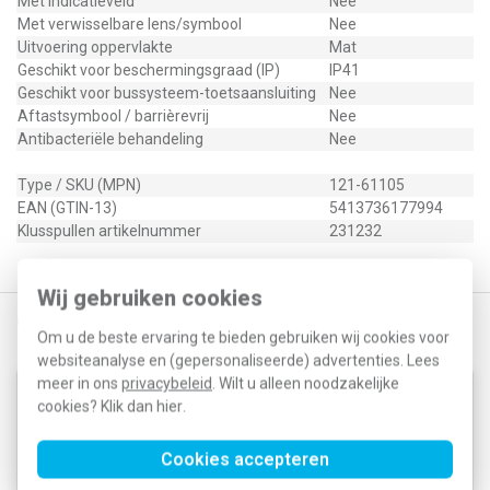
Met indicatieveld
Nee
Met verwisselbare lens/symbool
Nee
Uitvoering oppervlakte
Mat
Geschikt voor beschermingsgraad (IP)
IP41
Geschikt voor bussysteem-toetsaansluiting
Nee
Aftastsymbool / barrièrevrij
Nee
Antibacteriële behandeling
Nee
Type / SKU (MPN)
121-61105
EAN (GTIN-13)
5413736177994
Klusspullen artikelnummer
231232
Wij gebruiken cookies
Gerelateerde producten
Om u de beste ervaring te bieden gebruiken wij cookies voor
websiteanalyse en (gepersonaliseerde) advertenties. Lees
meer in ons
privacybeleid
. Wilt u alleen noodzakelijke
Niko 170-71615 wisselschakelaar
cookies? Klik dan
hier
.
insteekklemmen
Cookies accepteren
10,26
4,13