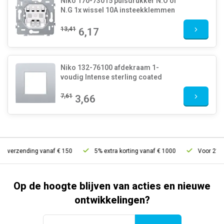
Niko 170-73015 pulsdrukker N.O of
N.G 1x wissel 10A insteekklemmen
13,41
6,17
Niko 132-76100 afdekraam 1-
voudig Intense sterling coated
7,61
3,66
s verzending vanaf € 150
5% extra korting vanaf € 1000
Voor 21u be
Op de hoogte blijven van acties en nieuwe
ontwikkelingen?