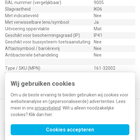
RAL-nummer (vergelijkbaar)
9005
Slagvastheid
IK06
Met indicatieveld
Nee
Met verwisselbare lens/symbool
Ja
Uitvoering oppervlakte
Mat
Geschikt voor beschermingsgraad (IP)
IP41
Geschikt voor bussysteem-toetsaansluiting
Nee
Aftastsymbool / barrièrevrij
Nee
Antibacteriële behandeling
Nee
Type / SKU (MPN)
161-32002
EAN (GTIN-13)
5413736350175
Klusspullen artikelnummer
515424
Wij gebruiken cookies
Om u de beste ervaring te bieden gebruiken wij cookies voor
websiteanalyse en (gepersonaliseerde) advertenties. Lees
Gerelateerde producten
meer in ons
privacybeleid
. Wilt u alleen noodzakelijke
cookies? Klik dan
hier
.
Niko 552-72211 Zigbee
Cookies accepteren
geconnecteerde dimmer 3 - 200