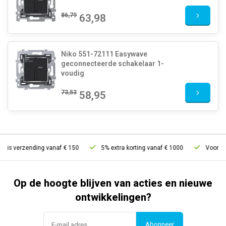
86,79
63,98
Niko 551-72111 Easywave
geconnecteerde schakelaar 1-
voudig
73,53
58,95
tis verzending vanaf € 150
5% extra korting vanaf € 1000
Voor 21u 
Op de hoogte blijven van acties en nieuwe
ontwikkelingen?
Abonneer