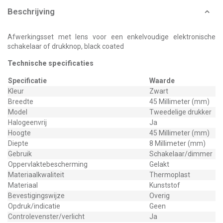
Beschrijving
Afwerkingsset met lens voor een enkelvoudige elektronische
schakelaar of drukknop, black coated
Technische specificaties
Specificatie
Waarde
Kleur
Zwart
Breedte
45 Millimeter (mm)
Model
Tweedelige drukker
Halogeenvrij
Ja
Hoogte
45 Millimeter (mm)
Diepte
8 Millimeter (mm)
Gebruik
Schakelaar/dimmer
Oppervlaktebescherming
Gelakt
Materiaalkwaliteit
Thermoplast
Materiaal
Kunststof
Bevestigingswijze
Overig
Opdruk/indicatie
Geen
Controlevenster/verlicht
Ja