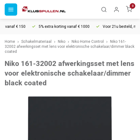
0
 vanaf € 150
5% extra korting vanaf € 1000
Voor 21u besteld, morgen
Home
Schakelmateriaal
Niko
Niko Home Control
Niko 161-
32002 afwerkingsset met lens voor elektronische schakelaar/dimmer black
coated
Niko 161-32002 afwerkingsset met lens
voor elektronische schakelaar/dimmer
black coated