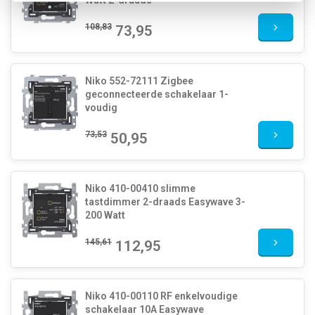
Watt 2-draads
108,83
73,95
Niko 552-72111 Zigbee
geconnecteerde schakelaar 1-
voudig
73,53
50,95
Niko 410-00410 slimme
tastdimmer 2-draads Easywave 3-
200 Watt
145,61
112,95
Niko 410-00110 RF enkelvoudige
schakelaar 10A Easywave