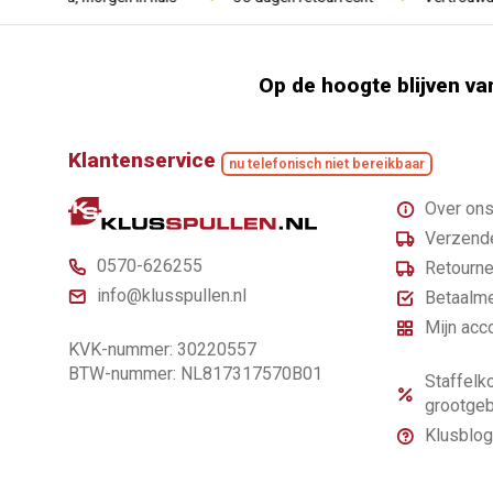
Op de hoogte blijven va
Klantenservice
nu telefonisch niet bereikbaar
Over on
Verzende
0570-626255
Retourne
info@klusspullen.nl
Betaalm
Mijn acc
KVK-nummer: 30220557
BTW-nummer: NL817317570B01
Staffelko
grootgeb
Klusblog