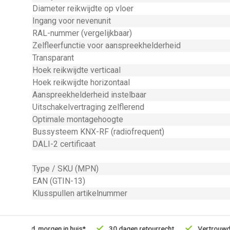
Diameter reikwijdte op vloer
Ingang voor nevenunit
RAL-nummer (vergelijkbaar)
Zelfleerfunctie voor aanspreekhelderheid
Transparant
Hoek reikwijdte verticaal
Hoek reikwijdte horizontaal
Aanspreekhelderheid instelbaar
Uitschakelvertraging zelflerend
Optimale montagehoogte
Bussysteem KNX-RF (radiofrequent)
DALI-2 certificaat
Type / SKU (MPN)
EAN (GTIN-13)
Klusspullen artikelnummer
teld, morgen in huis*
30 dagen retourrecht
Vertrouwd onlin