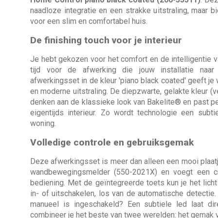
naadloze integratie en een strakke uitstraling, maar 
voor een slim en comfortabel huis.
De finishing touch voor je interieur
Je hebt gekozen voor het comfort en de intelligentie 
tijd voor de afwerking die jouw installatie naar
afwerkingsset in de kleur 'piano black coated' geeft 
en moderne uitstraling. De diepzwarte, gelakte kleur (
denken aan de klassieke look van Bakelite® en past pe
eigentijds interieur. Zo wordt technologie een subt
woning.
Volledige controle en gebruiksgemak
Deze afwerkingsset is meer dan alleen een mooi plaatj
wandbewegingsmelder (550-2021X) en voegt een cru
bediening. Met de geïntegreerde toets kun je het lic
in- of uitschakelen, los van de automatische detectie. 
manueel is ingeschakeld? Een subtiele led laat di
combineer je het beste van twee werelden: het gemak v