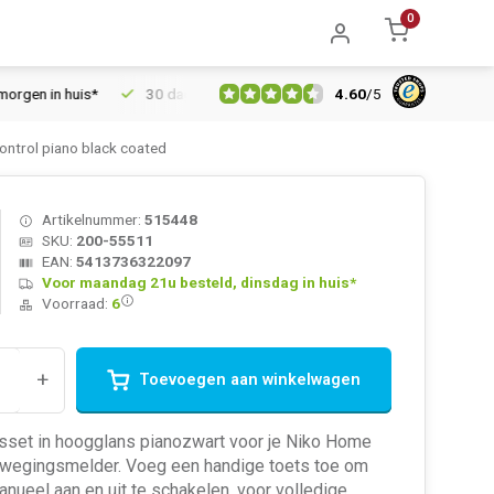
0
4.60
/
5
n huis*
30 dagen retourrecht
Vertrouwd online sinds 2006
ntrol piano black coated
Artikelnummer:
515448
SKU:
200-55511
EAN:
5413736322097
Voor maandag 21u besteld, dinsdag in huis*
Voorraad:
6
+
Toevoegen aan winkelwagen
sset in hoogglans pianozwart voor je Niko Home
ewegingsmelder. Voeg een handige toets toe om
manueel aan en uit te schakelen, voor volledige