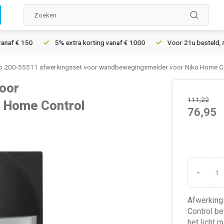
150
5% extra korting vanaf € 1000
Voor 21u besteld, morgen i
o 200-55511 afwerkingsset voor wandbewegingsmelder voor Niko Home Co
oor
111,22
 Home Control
76,95
-
Afwerking
Control b
het licht 