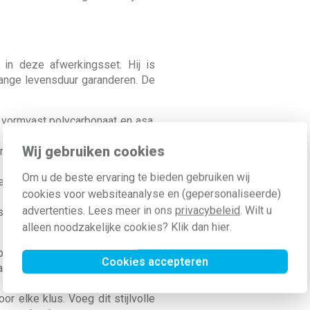
 in deze afwerkingsset. Hij is
lange levensduur garanderen. De
t vormvast polycarbonaat en asa,
Wij gebruiken cookies
d en halogeenvrij, wat bijdraagt
Om u de beste ervaring te bieden gebruiken wij
rd, wat betekent dat hij goed
cookies voor websiteanalyse en (gepersonaliseerde)
advertenties. Lees meer in ons
privacybeleid
. Wilt u
set eenvoudig op de sokkel en
alleen noodzakelijke cookies? Klik dan
hier
.
 puntjes af te werken? Bestel de
Cookies accepteren
ano black coated (200-55511)
n een scherpe prijs, een snelle
r elke klus. Voeg dit stijlvolle