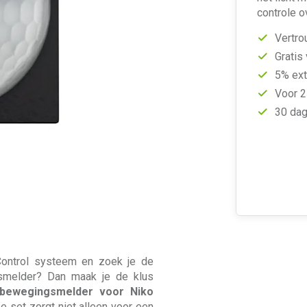
controle ov
Vertro
Gratis
5% ext
Voor 2
30 dag
Control systeem en zoek je de
ngsmelder? Dan maak je de klus
dbewegingsmelder voor Niko
e set zorgt niet alleen voor een