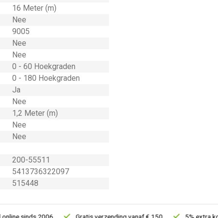
16 Meter (m)
Nee
9005
Nee
Nee
0 - 60 Hoekgraden
0 - 180 Hoekgraden
Ja
Nee
1,2 Meter (m)
Nee
Nee
200-55511
5413736322097
515448
e sinds 2006
Gratis verzending vanaf € 150
5% extra korting