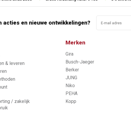
n acties en nieuwe ontwikkelingen?
Merken
Gira
s
Busch-Jaeger
n & leveren
Berker
ren
JUNG
ethoden
Niko
ount
PEHA
rting / zakelijk
Kopp
ruik