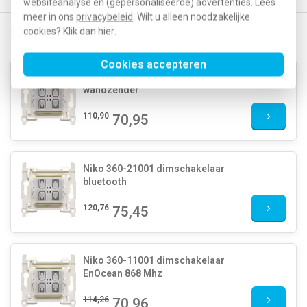
websiteanalyse en (gepersonaliseerde) advertenties. Lees
meer in ons
privacybeleid
. Wilt u alleen noodzakelijke
Gerelateerde producten
cookies? Klik dan
hier
.
Cookies accepteren
Niko 360-51001 Friends of Hue
wandzender
110,90
70,95
Niko 360-21001 dimschakelaar
bluetooth
120,76
75,45
Niko 360-11001 dimschakelaar
EnOcean 868 Mhz
114,26
70,96