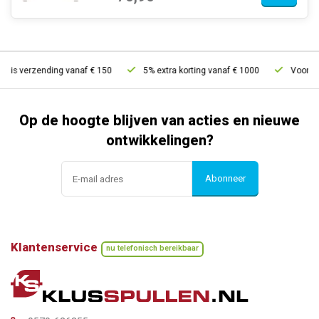
tis verzending vanaf € 150
5% extra korting vanaf € 1000
Voor 21u
Op de hoogte blijven van acties en nieuwe
ontwikkelingen?
Abonneer
Klantenservice
nu telefonisch bereikbaar