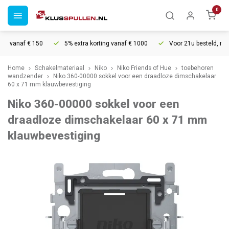
0
g vanaf € 150
5% extra korting vanaf € 1000
Voor 21u besteld, morge
Home
Schakelmateriaal
Niko
Niko Friends of Hue
toebehoren
wandzender
Niko 360-00000 sokkel voor een draadloze dimschakelaar
60 x 71 mm klauwbevestiging
Niko 360-00000 sokkel voor een
draadloze dimschakelaar 60 x 71 mm
klauwbevestiging