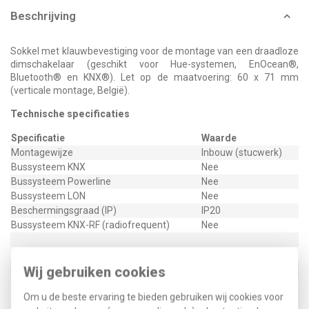
Beschrijving
Sokkel met klauwbevestiging voor de montage van een draadloze
dimschakelaar (geschikt voor Hue-systemen, EnOcean®,
Bluetooth® en KNX®). Let op de maatvoering: 60 x 71 mm
(verticale montage, België).
Technische specificaties
Specificatie
Waarde
Montagewijze
Inbouw (stucwerk)
Bussysteem KNX
Nee
Bussysteem Powerline
Nee
Bussysteem LON
Nee
Beschermingsgraad (IP)
IP20
Bussysteem KNX-RF (radiofrequent)
Nee
Type / SKU (MPN)
360-00000
EAN (GTIN-13)
5413736390782
Wij gebruiken cookies
Klusspullen artikelnummer
561398
Om u de beste ervaring te bieden gebruiken wij cookies voor