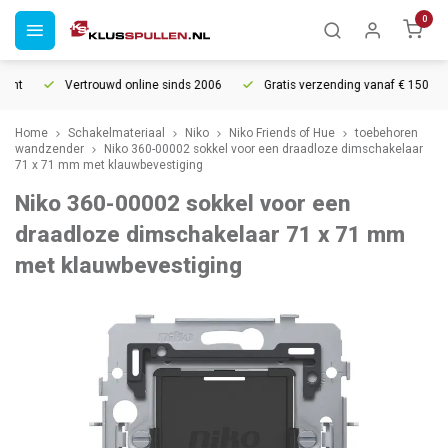
0
ht
Vertrouwd online sinds 2006
Gratis verzending vanaf € 150
Home
Schakelmateriaal
Niko
Niko Friends of Hue
toebehoren
wandzender
Niko 360-00002 sokkel voor een draadloze dimschakelaar
71 x 71 mm met klauwbevestiging
Niko 360-00002 sokkel voor een
draadloze dimschakelaar 71 x 71 mm
met klauwbevestiging