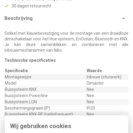
30 dagen retourrecht
Beschrijving
Sokkel met klauwbevestiging voor de montage van een draadloze
dimschakelaar voor het Hue systeem, EnOcean, Bluetooth en KNX.
Je kan deze samenklikken en combineren met alle
inbouwmechanismen van Niko.
Technische specificaties
Specificatie
Waarde
Montagewijze
Inbouw (stucwerk)
Model
Dimactor
Bussysteem KNX
Nee
Bussysteem Powerline
Nee
Bussysteem LON
Nee
Beschermingsgraad (IP)
IP20
Bussysteem KNX-RF (radiofrequent)
Nee
Wij gebruiken cookies
Type / SKU (MPN)
360-00002