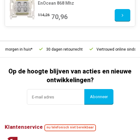
EnOcean 868 Mhz
114,26
70,96
, morgen in huis*
30 dagen retourrecht
Vertrouwd online sinds 20
Op de hoogte blijven van acties en nieuwe
ontwikkelingen?
Abonneer
Klantenservice
nu telefonisch niet bereikbaar