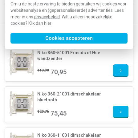
EAN (GTIN-13)
5413736390805
Om u de beste ervaring te bieden gebruiken wij cookies voor
Klusspullen artikelnummer
561400
websiteanalyse en (gepersonaliseerde) advertenties. Lees
meer in ons
privacybeleid
. Wilt u alleen noodzakelijke
cookies? Klik dan
hier
.
Gerelateerde producten
Cookies accepteren
Niko 360-51001 Friends of Hue
wandzender
110,90
70,95
Niko 360-21001 dimschakelaar
bluetooth
120,76
75,45
Niko 360-11001 dimschakelaar