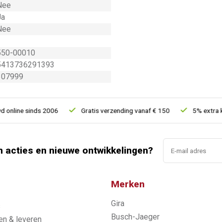
Nee
Ja
Nee
550-00010
5413736291393
307999
ine sinds 2006
Gratis verzending vanaf € 150
5% extra korti
n acties en nieuwe ontwikkelingen?
Merken
Gira
s
Busch-Jaeger
n & leveren