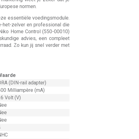
 Europese normen.
deze essentiële voedingsmodule.
-het-zelver en professional die
r Niko Home Control (550-00010)
eskundige advies, een compleet
rraad. Zo kun jij snel verder met
Waarde
DRA (DIN-rail adapter)
400 Milliampère (mA)
6 Volt (V)
Nee
Nee
Nee
4
NHC