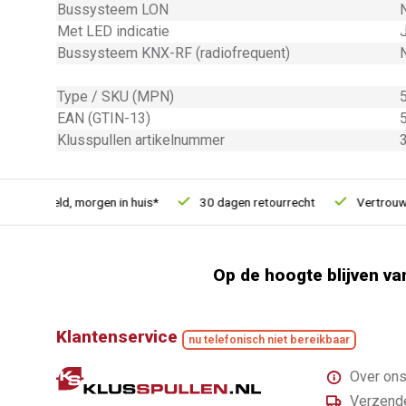
Bussysteem LON
Met LED indicatie
Bussysteem KNX-RF (radiofrequent)
Type / SKU (MPN)
EAN (GTIN-13)
Klusspullen artikelnummer
besteld, morgen in huis*
30 dagen retourrecht
Vertrouwd onl
Op de hoogte blijven va
Klantenservice
nu telefonisch niet bereikbaar
Over on
Verzende