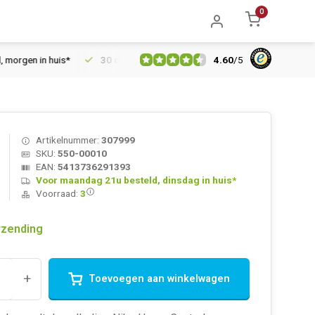
0
4.60
/
5
 in huis*
30 dagen retourrecht
Vertrouwd online sinds 2006
Artikelnummer:
307999
SKU:
550-00010
EAN:
5413736291393
Voor maandag 21u besteld, dinsdag in huis*
Voorraad:
3
rzending
+
Toevoegen aan winkelwagen