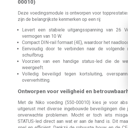
00010)
Deze voedingsmodule is ontworpen voor topprestaties 
zijn de belangrijkste kenmerken op een rij:
Levert een stabiele uitgangsspanning van 26 
vermogen van 10 W.
Compact DIN-rail formaat (4E), waardoor het naadloos
Eenvoudig door te verbinden naar de volgende
schuifbrug.
Voorzien van een handige status-led die de we
weergeeft.
Volledig beveiligd tegen kortsluiting, overspann
oververhitting.
Ontworpen voor veiligheid en betrouwbaar
Met de Niko voeding (550-00010) kies je voor abs
uitgerust met diverse ingebouwde beveiligingen die 
onverwachte problemen. Mocht er toch iets misga
STATUS-led direct aan wat er aan de hand is. Dit ma
snel en efficiënt. Dankzij de robuuste bouw en de CE