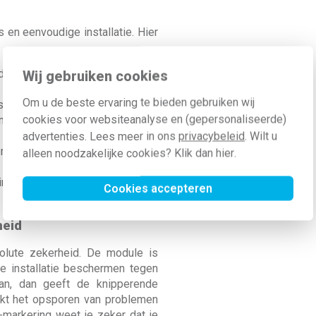
en eenvoudige installatie. Hier
Vdc (ZLVS) met een maximaal
Wij gebruiken cookies
Om u de beste ervaring te bieden gebruiken wij
 in je zekeringkast past.
cookies voor websiteanalyse en (gepersonaliseerde)
 module met de geïntegreerde
advertenties. Lees meer in ons
privacybeleid
. Wilt u
rking en eventuele foutcodes
alleen noodzakelijke cookies? Klik dan
hier
.
ing, verkeerde aansluiting en
Cookies accepteren
heid
olute zekerheid. De module is
je installatie beschermen tegen
an, dan geeft de knipperende
akt het opsporen van problemen
-markering weet je zeker dat je