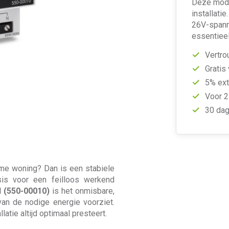
Deze modu
installati
26V-spann
essentieel
Vertro
Gratis
5% ext
Voor 2
30 dag
mme woning? Dan is een stabiele
is voor een feilloos werkend
 (550-00010)
is het onmisbare,
an de nodige energie voorziet.
atie altijd optimaal presteert.