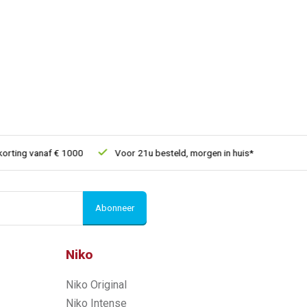
ng vanaf € 1000
Voor 21u besteld, morgen in huis*
30 dagen r
Abonneer
Niko
Niko Original
Niko Intense