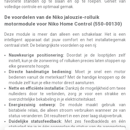
favoriete standen op te slaan en op te roepen. Geniet van
volledige controle en optimaal gemak.
De voordelen van de Niko jalouzie-rolluik
motormodule voor Niko Home Control (550-00130)
Deze module is meer dan alleen een schakelaar. Het is een
intelligent apparaat dat jouw comfort en het installatiegemak
centraal stelt. De belangrijkste voordelen op een rij:
Nauwkeurige positionering:
Doordat je de looptijden zelf
instelt, kun je de zonwering of rolluiken precies laten stoppen op
elke gewenste hoogte.
Directe handmatige bediening:
Moet je snel een motor
bedienen vanuit de meterkast? Met de handige knoppen op de
module zelf kun je elke motor direct aansturen.
Nette en efficiënte installatie:
Dankzij de mogelijkheid om twee
nulleiders door te verbinden, zorg je voor een strakke en
overzichtelijke bekabeling in je elektriciteitskast.
Energiezuinig ontwerp:
De module maakt gebruik van
bistabiele relais, die alleen stroom verbruiken wanneer ze van
status veranderen. Dit resulteert in een zeer laag sluipverbruik.
Duidelijke statusfeedback:
Met zes feedbackleds en één
statusled zie je in één oogopslag de status van de aangesloten