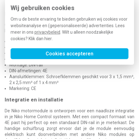
motoren en de module zelf.
Wij gebruiken cookies
Belangrijkste eigenschappen
Om u de beste ervaring te bieden gebruiken wij cookies voor
Om je een compleet beeld te geven, hebben we de belangrijkste
websiteanalyse en (gepersonaliseerde) advertenties. Lees
kenmerken van de Niko motormodule voor je samengevat:
meer in ons
privacybeleid
. Wilt u alleen noodzakelijke
cookies? Klik dan
hier
.
Aansturing voor: 3 motoren (rolluiken, gordijnen, zonwering)
Voedingsspanning: 230 Vac ± 10 %, 50 Hz
Maximale stroom per uitgang: 6 A
Cookies accepteren
Omschakelvertraging: 0,5 seconde
Montage: DIN-rail
DIN-afmetingen: 4E
Aansluitklemmen: Schroefklemmen geschikt voor 3 x 1,5 mm²,
2 x 2,5 mm² of 1 x 4 mm²
Markering: CE
Integratie en installatie
De Niko motormodule is ontworpen voor een naadloze integratie
in je Niko Home Control systeem. Met een compact formaat van
4E past hij perfect op een standaard DIN-rail in je meterkast. De
handige schuifbrug zorgt ervoor dat je de module eenvoudig
elektrisch kunt doorverbinden met andere Niko modules op