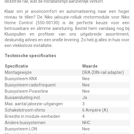
dezelfde rail, wat de installatietijd aanzienlijk verkort.
Klaar om je wooncomfort en automatisering naar een hoger
niveau te tillen? De Niko jalouzie-rolluik motormodule voor Niko
Home Control (550-00130) is de perfecte keuze voor een
betrouwbare en slimme aansturing. Bestel hem vandaag nog bij
Klusspullen en profiteer van ons uitgebreide assortiment,
deskundig advies en een snelle levering. Zo heb jij alles in huis voor
een vlekkeloze installatie.
Technische specificaties
Specificatie
Waarde
Montagewijze
DRA (DIN-rail adapter)
Bussysteem KNX
Nee
Bussysteem radiofrequent
Nee
Bussysteem Powerline
Nee
Busaansluiting incl.
Ja
Max. aantal jaloezie-uitgangen
3
Schakelstroom ohms
6 Ampère (A)
Breedte in module-eenheden
4
Andere bussystemen
NHC
Bussysteem LON
Nee