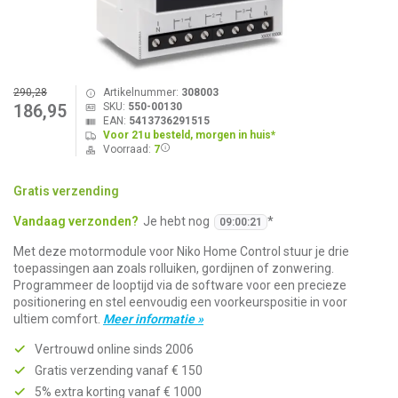
290,28
Artikelnummer:
308003
SKU:
550-00130
186,95
EAN:
5413736291515
Voor 21u besteld, morgen in huis*
Voorraad:
7
Gratis verzending
Vandaag verzonden?
Je hebt nog
*
09
:
00
:
21
Met deze motormodule voor Niko Home Control stuur je drie
toepassingen aan zoals rolluiken, gordijnen of zonwering.
Programmeer de looptijd via de software voor een precieze
positionering en stel eenvoudig een voorkeurspositie in voor
ultiem comfort.
Meer informatie »
Vertrouwd online sinds 2006
Gratis verzending vanaf € 150
5% extra korting vanaf € 1000