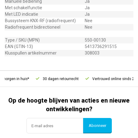
Manuele bediening
Ja
Met schakelfunctie
Ja
Met LED indicatie
Ja
Bussysteem KNX-RF (radiofrequent)
Nee
Radiofrequent bidirectioneel
Nee
Type / SKU (MPN)
550-00130
EAN (GTIN-13)
5413736291515
Klusspullen artikelnummer
308003
morgen in huis*
30 dagen retourrecht
Vertrouwd online sinds 2006
Op de hoogte blijven van acties en nieuwe
ontwikkelingen?
Abonneer