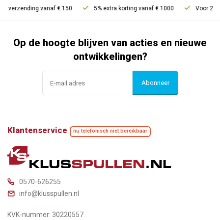
s verzending vanaf € 150
5% extra korting vanaf € 1000
Voor 21u be
Op de hoogte blijven van acties en nieuwe
ontwikkelingen?
Abonneer
Klantenservice
nu telefonisch niet bereikbaar
0570-626255
info@klusspullen.nl
KVK-nummer: 30220557