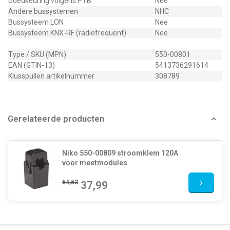
Goedkeuring volgens PTB
Nee
Andere bussystemen
NHC
Bussysteem LON
Nee
Bussysteem KNX-RF (radiofrequent)
Nee
Type / SKU (MPN)
550-00801
EAN (GTIN-13)
5413736291614
Klusspullen artikelnummer
308789
Gerelateerde producten
Niko 550-00809 stroomklem 120A
voor meetmodules
54,53
37,99