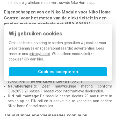
in heldere grafieken via de vertrouwde Niko Home app.
Eigenschappen van de Niko Module voor Niko Home
Control voor het meten van de elektriciteit in een
woning met een eenfasig net (550-00801)
Wij gebruiken cookies
Deze module is ontworpen voor een naadloze en betrouwbare
werking binnen jouw eenfasige installatie. Hij wordt geleverd met
Om u de beste ervaring te bieden gebruiken wij cookies voor
alles wat je nodig hebt voor een correcte meting.
websiteanalyse en (gepersonaliseerde) advertenties. Lees
Toepassing:
Perfect voor het meten van het totaalverbruik,
meer in ons
privacybeleid
. Wilt u alleen noodzakelijke
zonneproductie of specifieke kringen in een eenfasige
cookies? Klik dan
hier
.
installatie.
Meetbereik:
Een breed bereik van 5 W tot 14500 W (22 mA tot
Cookies accepteren
63 A).
Inclusief stroomklem:
De module wordt geleverd met één
stroomklem met een kabellengte van 100 cm.
Nauwkeurigheid:
Zeer nauwkeurige meting conform
IEC62053-21 klasse 1, ideaal voor informatieve doeleinden.
DIN-rail montage:
De module neemt slechts 2E aan ruimte in
beslag op de DIN-rail en is eenvoudig te koppelen aan andere
Niko Home Control modules.
Jouw slimme energiemanager koop je bij