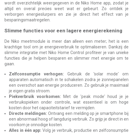
wordt overzichtelijk weergegeven in de Niko Home app, zodat je
altijd en overal precies weet wat er gebeurt. Zo ontdek je
verborgen energieslurpers en zie je direct het effect van je
besparingsmaatregelen.
Slimme functies voor een lagere energierekening
De Niko meetmodule is meer dan alleen een meter; het is een
krachtige tool om je energieverbruik te optimaliseren. Dankzij de
slimme integratie met Niko Home Control profiteer je van unieke
functies die je helpen besparen en slimmer met energie om te
gaan.
Zelfconsumptie verhogen:
Gebruik de 'solar mode' om
apparaten automatisch in te schakelen zodra je zonnepanelen
een overschot aan energie produceren. Zo gebruik je maximaal
je eigen gratis stroom.
Piekverbruik voorkomen:
Met de 'peak mode' houd je je
verbruikspieken onder controle, wat essentieel is om hoge
kosten door het capaciteitstarief te vermijden.
Directe meldingen:
Ontvang een melding op je smartphone bij
een abnormaal hoog of langdurig verbruik. Zo grijp je direct in en
voorkom je onnodige kosten.
Alles in één app:
Volg je verbruik, productie en zelfconsumptie