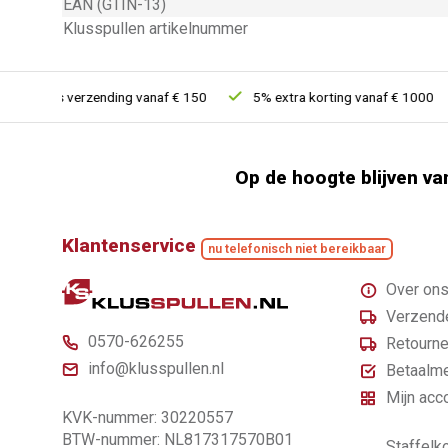
EAN (GTIN-13)
Klusspullen artikelnummer
ratis verzending vanaf € 150
5% extra korting vanaf € 1000
Op de hoogte blijven va
Klantenservice
nu telefonisch niet bereikbaar
Over on
Verzende
0570-626255
Retourne
info@klusspullen.nl
Betaalm
Mijn acc
KVK-nummer: 30220557
BTW-nummer: NL817317570B01
Staffelko