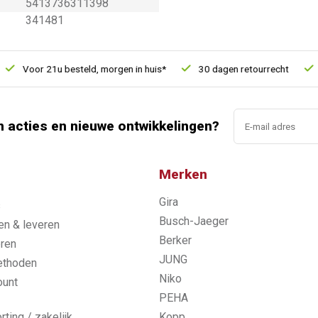
5413736311398
341481
Voor 21u besteld, morgen in huis*
30 dagen retourrecht
Vertr
n acties en nieuwe ontwikkelingen?
Merken
Gira
s
Busch-Jaeger
n & leveren
Berker
ren
JUNG
ethoden
Niko
ount
PEHA
rting / zakelijk
Kopp