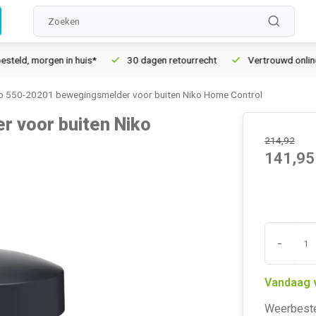
morgen in huis*
30 dagen retourrecht
Vertrouwd online sinds
o 550-20201 bewegingsmelder voor buiten Niko Home Control
 voor buiten Niko
214,92
141,95
-
Vandaag 
Weerbeste