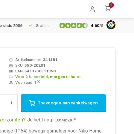
0
4.60
/
5
 2006
Gratis verzending vanaf € 150
5% extra korting vanaf €
Artikelnummer:
341481
SKU:
550-20201
EAN:
5413736311398
Voor 21u besteld, morgen in huis*
Voorraad:
1
+
Toevoegen aan winkelwagen
verzonden?
Je hebt nog
*
03
:
48
:
28
ndige (IP54) bewegingsmelder voor Niko Home