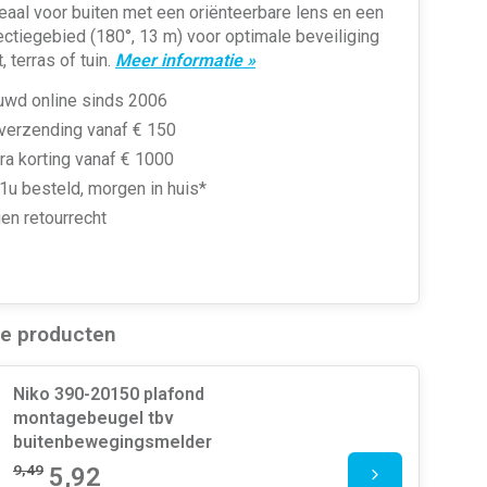
deaal voor buiten met een oriënteerbare lens en een
ctiegebied (180°, 13 m) voor optimale beveiliging
t, terras of tuin.
Meer informatie »
uwd online sinds 2006
 verzending vanaf € 150
ra korting vanaf € 1000
1u besteld, morgen in huis*
en retourrecht
de producten
Niko 390-20150 plafond
montagebeugel tbv
buitenbewegingsmelder
9,49
5,92