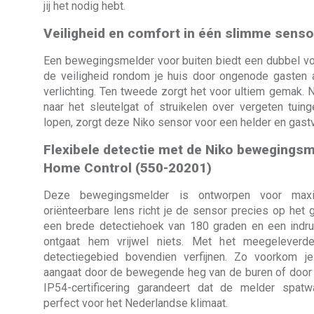
jij het nodig hebt.
Veiligheid en comfort in één slimme senso
Een bewegingsmelder voor buiten biedt een dubbel vo
de veiligheid rondom je huis door ongenode gasten a
verlichting. Ten tweede zorgt het voor ultiem gemak. 
naar het sleutelgat of struikelen over vergeten tui
lopen, zorgt deze Niko sensor voor een helder en gastv
Flexibele detectie met de Niko bewegingsm
Home Control (550-20201)
Deze bewegingsmelder is ontworpen voor maximal
oriënteerbare lens richt je de sensor precies op het 
een brede detectiehoek van 180 graden en een indr
ontgaat hem vrijwel niets. Met het meegeleverd
detectiegebied bovendien verfijnen. Zo voorkom je
aangaat door de bewegende heg van de buren of door 
IP54-certificering garandeert dat de melder spatw
perfect voor het Nederlandse klimaat.