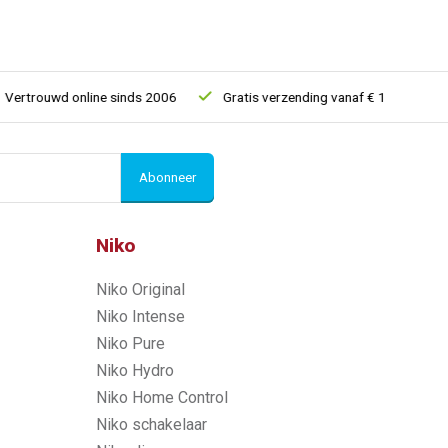
ouwd online sinds 2006
Gratis verzending vanaf € 150
5% ex
Abonneer
Niko
Niko Original
Niko Intense
Niko Pure
Niko Hydro
Niko Home Control
Niko schakelaar