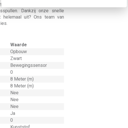
 te maken? Bestel jouw Niko
spullen. Dankzij onze snelle
t helemaal uit? Ons team van
ies.
Waarde
Opbouw
Zwart
Bewegingssensor
0
8 Meter (m)
8 Meter (m)
Nee
Nee
Nee
Ja
0
Kunststof