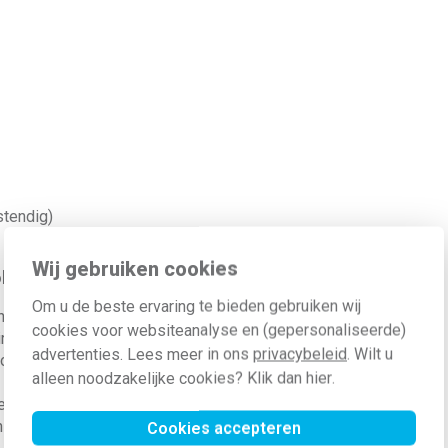
stendig)
Wij gebruiken cookies
l
Om u de beste ervaring te bieden gebruiken wij
enwerking met je bestaande Niko
cookies voor websiteanalyse en (gepersonaliseerde)
rect gevoed en aangestuurd via
advertenties. Lees meer in ons
privacybeleid
. Wilt u
of batterijen nodig hebt, wat de
alleen noodzakelijke cookies? Klik dan
hier
.
Via de Niko Home Control
 gebeuren bij detectie, van het
 een alles-aan sfeer.
Cookies accepteren