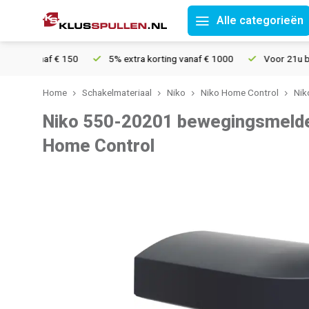
Alle categorieën
vanaf € 150
5% extra korting vanaf € 1000
Voor 21u besteld, 
Home
Schakelmateriaal
Niko
Niko Home Control
Nik
Niko 550-20201 bewegingsmelder
Home Control