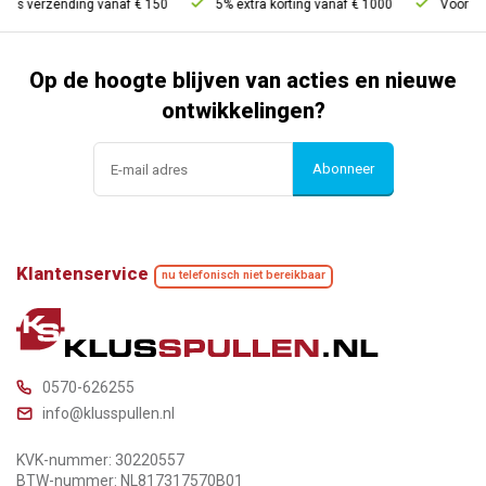
tis verzending vanaf € 150
5% extra korting vanaf € 1000
Voor 21u 
Op de hoogte blijven van acties en nieuwe
ontwikkelingen?
Abonneer
Klantenservice
nu telefonisch niet bereikbaar
0570-626255
info@klusspullen.nl
KVK-nummer: 30220557
BTW-nummer: NL817317570B01