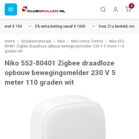
0
anaf € 150
5% extra korting vanaf € 1000
Voor 21u besteld, morgen 
Home
Schakelmateriaal
Niko
Niko Home Control
Niko 552-
80401 Zigbee draadloze opbouw bewegingsmelder 230 V 5 meter 110
graden wit
Niko 552-80401 Zigbee draadloze
opbouw bewegingsmelder 230 V 5
meter 110 graden wit