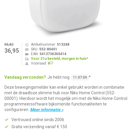
55,82
Artikelnummer:
513248
SKU:
552-80401
36,95
EAN:
5413736365414
Voor 21u besteld, morgen in huis*
Voorraad:
8
Vandaag verzonden?
Je hebt nog
*
11
:
07
:
08
Deze bewegingsmelder kan enkel gebruikt worden in combinatie
met de draadloze slimme hub voor Niko Home Control (552-
00001). Hierdoor wordt het mogelijk om met de Niko Home Control
programmeersoftware bijkomende functionaliteiten te
configureren.
Meer informatie »
Vertrouwd online sinds 2006
Gratis verzending vanaf € 150