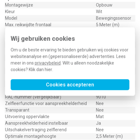
Montagewijze
Opbouw
Kleur
Wit
Model
Bewegingssensor
Max. reikwijdte frontaal
5 Meter (m)
Max. reikwijdte zijwaarts
5 Meter (m)
Wij gebruiken cookies
Bussysteem KNX
Nee
Bussysteem radiofrequent
Nee
Om u de beste ervaring te bieden gebruiken wij cookies voor
Bussysteem Powerline
Nee
websiteanalyse en (gepersonaliseerde) advertenties. Lees
Busaansluiting incl.
Nee
meer in ons
privacybeleid
. Wilt u alleen noodzakelijke
Materiaal
Kunststof
cookies? Klik dan
hier
.
Andere bussystemen
Zigbee
Bussysteem LON
Nee
Diameter reikwijdte op vloer
10 Meter (m)
Cookies accepteren
Ingang voor nevenunit
Nee
RAL-nummer (vergelijkbaar)
9010
Zelfleerfunctie voor aanspreekhelderheid
Nee
Transparant
Nee
Uitvoering oppervlakte
Mat
Aanspreekhelderheid instelbaar
Ja
Uitschakelvertraging zelflerend
Nee
Optimale montagehoogte
2,5 Meter (m)