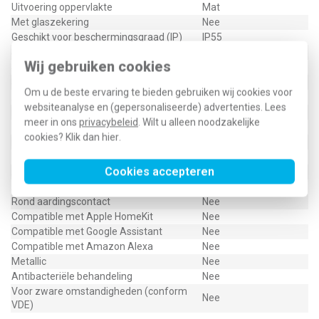
Uitvoering oppervlakte
Mat
Met glaszekering
Nee
Geschikt voor beschermingsgraad (IP)
IP55
Schakelmateriaalbreedte
73 Millimeter (mm)
Wij gebruiken cookies
Schakelmateriaalhoogte
73 Millimeter (mm)
Schakelmateriaaldiepte
16 Millimeter (mm)
Om u de beste ervaring te bieden gebruiken wij cookies voor
Aantal contactdozen schakelbaar
1
websiteanalyse en (gepersonaliseerde) advertenties. Lees
Met functieverlichting
Nee
meer in ons
privacybeleid
. Wilt u alleen noodzakelijke
Met oriëntatieverlichting
Nee
cookies? Klik dan
hier
.
Met ingebouwde USB voeding
Nee
Met IFTTT ondersteuning
Nee
Cookies accepteren
Aantal actieve contacten (rond)
0
Aantal actieve contacten (vlak)
1
Rond aardingscontact
Nee
Compatible met Apple HomeKit
Nee
Compatible met Google Assistant
Nee
Compatible met Amazon Alexa
Nee
Metallic
Nee
Antibacteriële behandeling
Nee
Voor zware omstandigheden (conform
Nee
VDE)