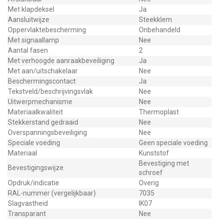
Met klapdeksel
Ja
Aansluitwijze
Steekklem
Oppervlaktebescherming
Onbehandeld
Met signaallamp
Nee
Aantal fasen
2
Met verhoogde aanraakbeveiliging
Ja
Met aan/uitschakelaar
Nee
Beschermingscontact
Ja
Tekstveld/beschrijvingsvlak
Nee
Uitwerpmechanisme
Nee
Materiaalkwaliteit
Thermoplast
Stekkerstand gedraaid
Nee
Overspanningsbeveiliging
Nee
Speciale voeding
Geen speciale voeding
Materiaal
Kunststof
Bevestiging met
Bevestigingswijze
schroef
Opdruk/indicatie
Overig
RAL-nummer (vergelijkbaar)
7035
Slagvastheid
IK07
Transparant
Nee