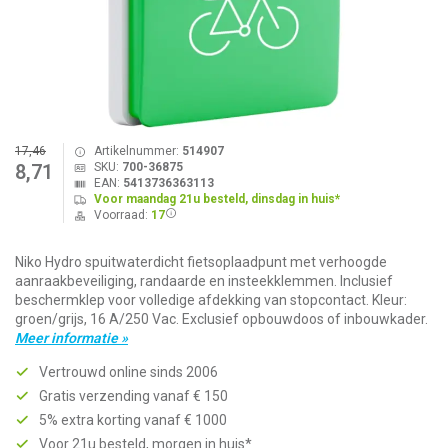
17,46
Artikelnummer:
514907
SKU:
700-36875
8,71
EAN:
5413736363113
Voor maandag 21u besteld, dinsdag in huis*
Voorraad:
17
Niko Hydro spuitwaterdicht fietsoplaadpunt met verhoogde
aanraakbeveiliging, randaarde en insteekklemmen. Inclusief
beschermklep voor volledige afdekking van stopcontact. Kleur:
groen/grijs, 16 A/250 Vac. Exclusief opbouwdoos of inbouwkader.
Meer informatie »
Vertrouwd online sinds 2006
Gratis verzending vanaf € 150
5% extra korting vanaf € 1000
Voor 21u besteld, morgen in huis*