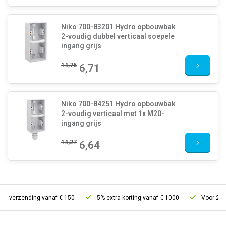
Niko 700-83201 Hydro opbouwbak
2-voudig dubbel verticaal soepele
ingang grijs
14,75
6,71
Niko 700-84251 Hydro opbouwbak
2-voudig verticaal met 1x M20-
ingang grijs
14,27
6,64
s verzending vanaf € 150
5% extra korting vanaf € 1000
Voor 21u be