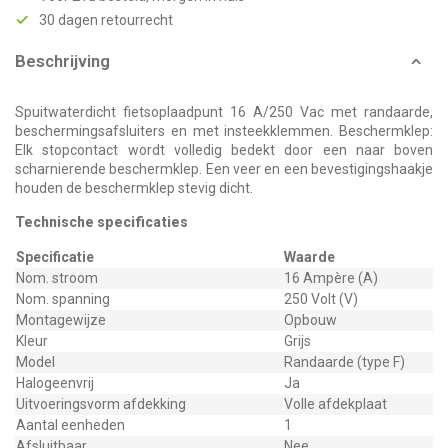
30 dagen retourrecht
Beschrijving
Spuitwaterdicht fietsoplaadpunt 16 A/250 Vac met randaarde,
beschermingsafsluiters en met insteekklemmen. Beschermklep:
Elk stopcontact wordt volledig bedekt door een naar boven
scharnierende beschermklep. Een veer en een bevestigingshaakje
houden de beschermklep stevig dicht.
Technische specificaties
Specificatie
Waarde
Nom. stroom
16 Ampère (A)
Nom. spanning
250 Volt (V)
Montagewijze
Opbouw
Kleur
Grijs
Model
Randaarde (type F)
Halogeenvrij
Ja
Uitvoeringsvorm afdekking
Volle afdekplaat
Aantal eenheden
1
Afsluitbaar
Nee