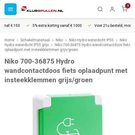
0
naf € 150
5% extra korting vanaf € 1000
Voor 21u besteld, morgen in
Home
Schakelmateriaal
Niko
Niko Hydro waterdicht IP55
Niko
Hydro waterdicht IP55 grijs
Niko 700-36875 Hydro wandcontactdoos fiets
oplaadpunt met insteekklemmen grijs/groen
Niko 700-36875 Hydro
wandcontactdoos fiets oplaadpunt met
insteekklemmen grijs/groen