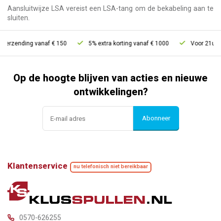
Aansluitwijze LSA vereist een LSA-tang om de bekabeling aan te
sluiten.
erzending vanaf € 150
5% extra korting vanaf € 1000
Voor 21u best
Op de hoogte blijven van acties en nieuwe
ontwikkelingen?
Abonneer
Klantenservice
nu telefonisch niet bereikbaar
0570-626255