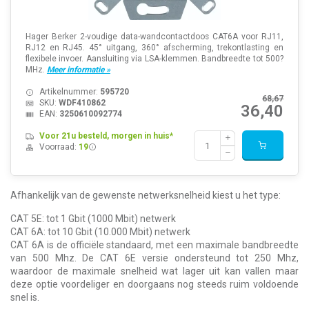
Hager Berker 2-voudige data-wandcontactdoos CAT6A voor RJ11,
RJ12 en RJ45. 45° uitgang, 360° afscherming, trekontlasting en
flexibele invoer. Aansluiting via LSA-klemmen. Bandbreedte tot 500?
MHz.
Meer informatie »
Artikelnummer:
595720
68,67
SKU:
WDF410862
36,40
EAN:
3250610092774
Voor 21u besteld, morgen in huis*
Voorraad:
19
Afhankelijk van de gewenste netwerksnelheid kiest u het type:
CAT 5E: tot 1 Gbit (1000 Mbit) netwerk
CAT 6A: tot 10 Gbit (10.000 Mbit) netwerk
CAT 6A is de officiële standaard, met een maximale bandbreedte
van 500 Mhz. De CAT 6E versie ondersteund tot 250 Mhz,
waardoor de maximale snelheid wat lager uit kan vallen maar
deze optie voordeliger en doorgaans nog steeds ruim voldoende
snel is.