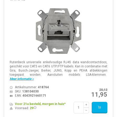
Rutenbeck universele enkelvoudige RJ45 data wandcontactdoos,
geschikt voor CAT5 en CAT6 UTP/FTP kabels. Kan in combinatie met
Gira, Busch-Jaeger, Berker, JUNG, Kopp en PEHA afdekkingen
toegepast worden. Aansluiten middels LSA-klemmen.
Meer informatie »
Artikelnummer:
418764
20,13
SKU:
138104030
11,95
EAN:
4043921660171
Voor 21u besteld, morgen in huis*
Voorraad:
29