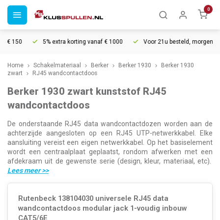
0
€ 150
5% extra korting vanaf € 1000
Voor 21u besteld, morgen in hui
Home
Schakelmateriaal
Berker
Berker 1930
Berker 1930
zwart
RJ45 wandcontactdoos
Berker 1930 zwart kunststof RJ45
wandcontactdoos
De onderstaande RJ45 data wandcontactdozen worden aan de
achterzijde aangesloten op een RJ45 UTP-netwerkkabel. Elke
aansluiting vereist een eigen netwerkkabel. Op het basiselement
wordt een centraalplaat geplaatst, rondom afwerken met een
afdekraam uit de gewenste serie (design, kleur, materiaal, etc).
Lees meer
>>
Rutenbeck 138104030 universele RJ45 data
wandcontactdoos modular jack 1-voudig inbouw
CAT5/6E