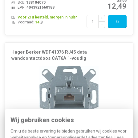
22,00
SKU:
138104070
12,49
EAN:
4043921660188
Voor 21u besteld, morgen in huis*
Voorraad:
14
Hager Berker WDF41076 RJ45 data
wandcontactdoos CAT6A 1-voudig
Wij gebruiken cookies
Om u de beste ervaring te bieden gebruiken wij cookies voor
Hager Berker 1-voudige data-wandcontactdoos CAT6A voor RJ11,
websiteanalyse en (gepersonaliseerde) advertenties. Lees
RJ12 en RJ45. 45° uitgang, 360° afscherming, trekontlasting en