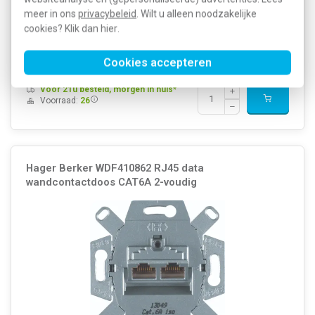
flexibele invoer. Aansluiting via LSA-klemmen. Bandbreedte tot 500?
meer in ons
privacybeleid
. Wilt u alleen noodzakelijke
MHz.
Meer informatie »
cookies? Klik dan
hier
.
Artikelnummer:
595716
52,45
SKU:
WDF41076
27,81
Cookies accepteren
EAN:
3250610092767
Voor 21u besteld, morgen in huis*
Voorraad:
26
Hager Berker WDF410862 RJ45 data
wandcontactdoos CAT6A 2-voudig