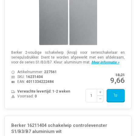
Berker 2-voudige schakelwip (knop) voor serieschakelaar en
seriepulsdrukker. Dient te worden afgewerkt met een afdekraam,
voor de series S1/B3/B7. Kleur: aluminium mat.
Meer informatie »
Artikelnummer:
227561
18,21
SKU:
16231404
9,66
EAN:
4011334222484
Verwachte levertijd: 1-2 weken
Voorraad:
0
Berker 16211404 schakelwip controlevenster
S1/B3/B7 aluminium wit