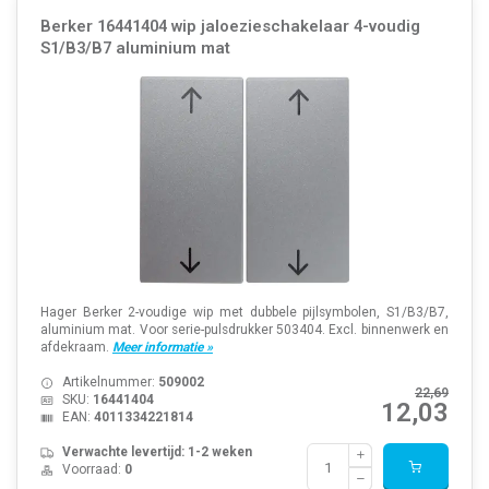
Berker 16441404 wip jaloezieschakelaar 4-voudig
S1/B3/B7 aluminium mat
Hager Berker 2-voudige wip met dubbele pijlsymbolen, S1/B3/B7,
aluminium mat. Voor serie-pulsdrukker 503404. Excl. binnenwerk en
afdekraam.
Meer informatie »
Artikelnummer:
509002
22,69
SKU:
16441404
12,03
EAN:
4011334221814
Verwachte levertijd: 1-2 weken
Voorraad:
0