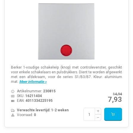
Berker 1-voudige schakelwip (knop) met controlevenster, geschikt
voor enkele schakelaars en pulsdrukkers. Dient te worden afgewerkt
met een afdekraam, voor de series S1/B3/B7. Kleur: aluminium
mat.
Meer informatie »
Artikelnummer:
230815
14,94
SKU:
16211404
7,93
EAN:
4011334225195
Verwachte levertijd: 1-2 weken
Voorraad:
0