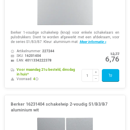
Berker 1-voudige schakelwip (knop) voor enkele schakelaars en
pulsdrukkers. Dient te worden afgewerkt met een afdekraam, voor
de series S1/B3/B7. Kleur: aluminium mat.
Meer informatie »
Artikelnummer:
227244
12,77
SKU:
16201404
6,76
EAN:
4011334222378
Voor maandag 21u besteld, dinsdag
in huis*
Voorraad:
4
Berker 16231404 schakelwip 2-voudig S1/B3/B7
aluminium wit