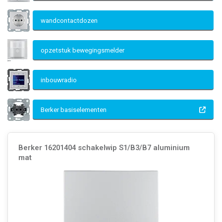
wandcontactdozen
opzetstuk bewegingsmelder
inbouwradio
Berker basiselementen
Berker 16201404 schakelwip S1/B3/B7 aluminium
mat