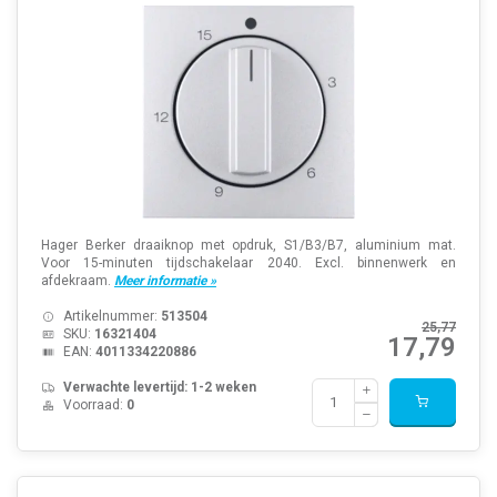
Hager Berker draaiknop met opdruk, S1/B3/B7, aluminium mat.
Voor 15-minuten tijdschakelaar 2040. Excl. binnenwerk en
afdekraam.
Meer informatie »
Artikelnummer:
513504
25,77
SKU:
16321404
17,79
EAN:
4011334220886
Verwachte levertijd: 1-2 weken
Voorraad:
0