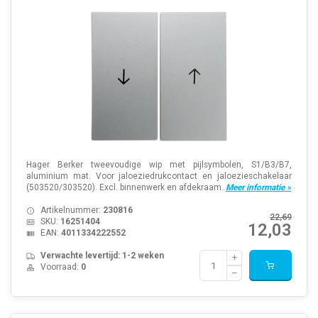
Hager Berker tweevoudige wip met pijlsymbolen, S1/B3/B7,
aluminium mat. Voor jaloeziedrukcontact en jaloezieschakelaar
(503520/303520). Excl. binnenwerk en afdekraam.
Meer informatie »
Artikelnummer:
230816
22,69
SKU:
16251404
12,03
EAN:
4011334222552
Verwachte levertijd: 1-2 weken
Voorraad:
0