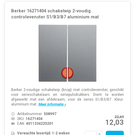
Berker 16271404 schakelwip 2-voudig
controlevenster S1/B3/B7 aluminium mat
Berker 2-voudige schakelwip (knop) met controlevenster, geschikt
voor serieschakelaars en seriepulsdrukkers. Dient te worden
afgewerkt met een afdekraam, voor de series S1/B3/B7. Kleur:
aluminium mat.
Meer informatie »
Artikelnummer:
508997
22,69
SKU:
16271404
12,03
EAN:
4011334225201
Verwachte levertijd: 1-2 weken