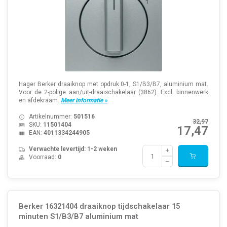
Hager Berker draaiknop met opdruk 0-1, S1/B3/B7, aluminium mat.
Voor de 2-polige aan/uit-draaischakelaar (3862). Excl. binnenwerk
en afdekraam.
Meer informatie »
Artikelnummer:
501516
32,97
SKU:
11501404
17,47
EAN:
4011334244905
Verwachte levertijd: 1-2 weken
Voorraad:
0
Berker 16321404 draaiknop tijdschakelaar 15
minuten S1/B3/B7 aluminium mat