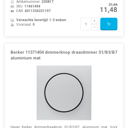
Artikelnummer:
230817
21,66
SKU:
11461404
11,48
EAN:
4011334221197
Verwachte levertijd: 1-2 weken
Voorraad:
0
Berker 11371404 dimmerknop draaidimmer S1/B3/B7
aluminium mat
Hager Berker dimmerdraaiknop, S1/B3/B7, aluminium mat. Voor