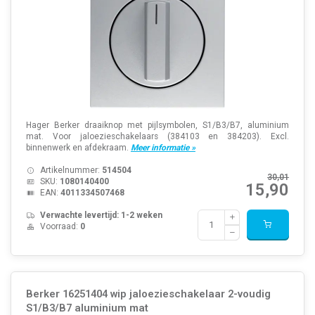
Hager Berker draaiknop met pijlsymbolen, S1/B3/B7, aluminium
mat. Voor jaloezieschakelaars (384103 en 384203). Excl.
binnenwerk en afdekraam.
Meer informatie »
Artikelnummer:
514504
30,01
SKU:
1080140400
15,90
EAN:
4011334507468
Verwachte levertijd: 1-2 weken
Voorraad:
0
Berker 16251404 wip jaloezieschakelaar 2-voudig
S1/B3/B7 aluminium mat