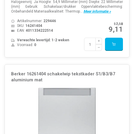
Halogeenvrij: Ja Hoogte: 54,9 Millimeter (mm) Diepte: 22 Millimeter
(mm) Gebruik: Schakelaar/drukker Oppervlaktebescherming:
Onbehandeld Materiaalkwaliteit: Thermop...
Meer informatie »
Artikelnummer:
229446
17,18
SKU:
16241404
9,11
EAN:
4011334222514
Verwachte levertijd: 1-2 weken
Voorraad:
0
Berker 16261404 schakelwip tekstkader S1/B3/B7
aluminium mat