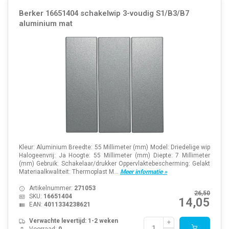
Berker 16651404 schakelwip 3-voudig S1/B3/B7
aluminium mat
Kleur: Aluminium Breedte: 55 Millimeter (mm) Model: Driedelige wip
Halogeenvrij: Ja Hoogte: 55 Millimeter (mm) Diepte: 7 Millimeter
(mm) Gebruik: Schakelaar/drukker Oppervlaktebescherming: Gelakt
Materiaalkwaliteit: Thermoplast M...
Meer informatie »
Artikelnummer:
271053
26,50
SKU:
16651404
14,05
EAN:
4011334238621
Verwachte levertijd: 1-2 weken
Voorraad:
0