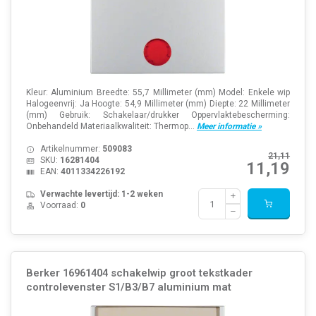
Kleur: Aluminium Breedte: 55,7 Millimeter (mm) Model: Enkele wip
Halogeenvrij: Ja Hoogte: 54,9 Millimeter (mm) Diepte: 22 Millimeter
(mm) Gebruik: Schakelaar/drukker Oppervlaktebescherming:
Onbehandeld Materiaalkwaliteit: Thermop...
Meer informatie »
Artikelnummer:
509083
21,11
SKU:
16281404
11,19
EAN:
4011334226192
Verwachte levertijd: 1-2 weken
Voorraad:
0
Berker 16961404 schakelwip groot tekstkader
controlevenster S1/B3/B7 aluminium mat