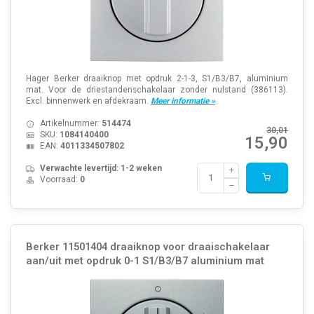
Hager Berker draaiknop met opdruk 2-1-3, S1/B3/B7, aluminium
mat. Voor de driestandenschakelaar zonder nulstand (386113).
Excl. binnenwerk en afdekraam.
Meer informatie »
Artikelnummer:
514474
30,01
SKU:
1084140400
15,90
EAN:
4011334507802
Verwachte levertijd: 1-2 weken
Voorraad:
0
Berker 11501404 draaiknop voor draaischakelaar
aan/uit met opdruk 0-1 S1/B3/B7 aluminium mat