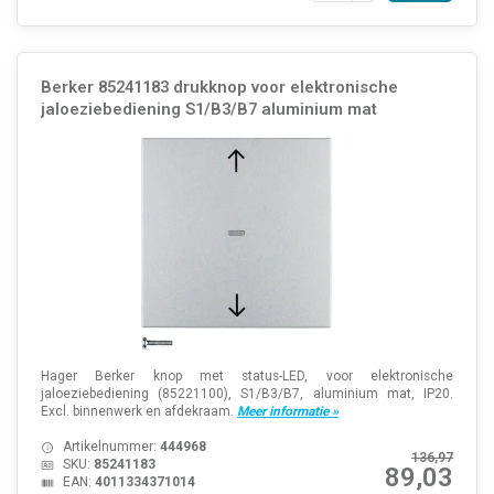
Berker 85241183 drukknop voor elektronische
jaloeziebediening S1/B3/B7 aluminium mat
Hager Berker knop met status-LED, voor elektronische
jaloeziebediening (85221100), S1/B3/B7, aluminium mat, IP20.
Excl. binnenwerk en afdekraam.
Meer informatie »
Artikelnummer:
444968
136,97
SKU:
85241183
89,03
EAN:
4011334371014