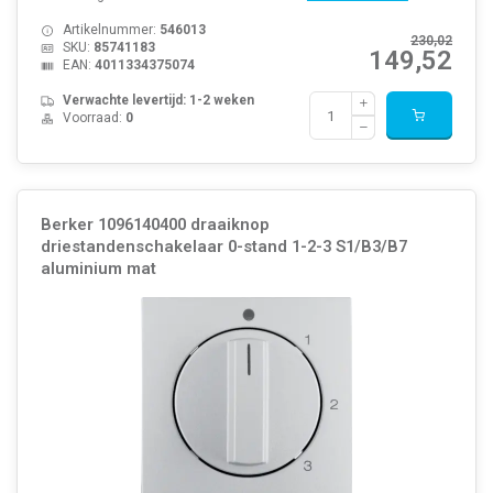
Artikelnummer:
546013
230,02
SKU:
85741183
149,52
EAN:
4011334375074
Verwachte levertijd: 1-2 weken
Voorraad:
0
Berker 1096140400 draaiknop
driestandenschakelaar 0-stand 1-2-3 S1/B3/B7
aluminium mat