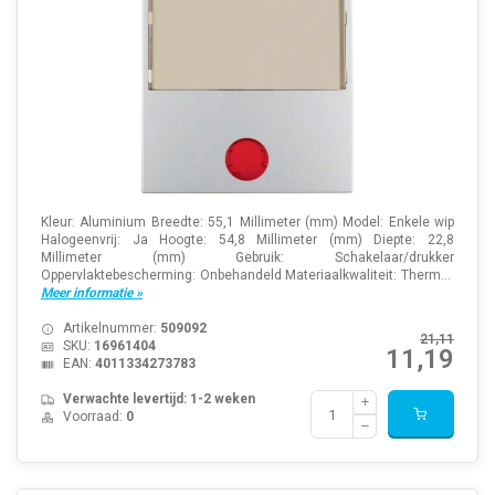
Kleur: Aluminium Breedte: 55,1 Millimeter (mm) Model: Enkele wip
Halogeenvrij: Ja Hoogte: 54,8 Millimeter (mm) Diepte: 22,8
Millimeter (mm) Gebruik: Schakelaar/drukker
Oppervlaktebescherming: Onbehandeld Materiaalkwaliteit: Therm...
Meer informatie »
Artikelnummer:
509092
21,11
SKU:
16961404
11,19
EAN:
4011334273783
Verwachte levertijd: 1-2 weken
Voorraad:
0