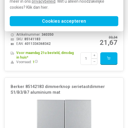
meer in ons
privacybeleid
. Wilt u alleen noodzakelijke
cookies? Klik dan
hier
.
Hager Berker 1-voudige dimmerknop, geschikt voor o.a.
Cookies accepteren
tastdimmers, S1/B3/B7, aluminium mat. Excl. binnenwerk en
afdekraam.
Meer informatie »
Artikelnummer:
340350
33,34
SKU:
85141183
21,67
EAN:
4011334368342
Voor maandag 21u besteld, dinsdag
in huis*
Voorraad:
1
Berker 85142183 dimmerknop serietastdimmer
S1/B3/B7 aluminium mat