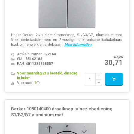
Hager Berker 2-voudige dimmerknop, S1/B3/B7, aluminium mat.
Voor serie-tastdimmers en 2-voudige elektronische schakelaars.
Excl. binnenwerk en afdekraam.
Meer informatie »
Artikelnummer:
372164
47,25
SKU:
85142183
30,71
EAN:
4011334368557
Voor maandag 21u besteld, dinsdag
in huis*
Voorraad:
1
Berker 1080140400 draaiknop jaloeziebediening
S1/B3/B7 aluminium mat