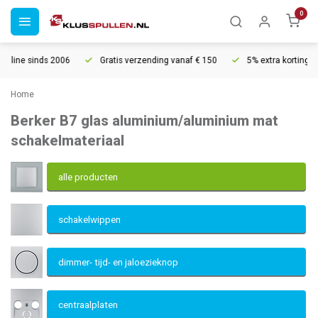
0
Gratis verzending vanaf € 150
5% extra korting vanaf € 1000
V
Home
Berker B7 glas aluminium/aluminium mat
schakelmateriaal
alle producten
schakelwippen
dimmer- tijd- en jaloezieknop
centraalplaten