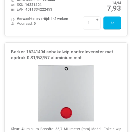
14,94
SKU:
16221404
7,93
EAN:
4011334222453
Verwachte levertijd: 1-2 weken
Voorraad:
0
Berker 16241404 schakelwip controlevenster met
opdruk 0 S1/B3/B7 aluminium mat
Kleur: Aluminium Breedte: 55,7 Millimeter (mm) Model: Enkele wip