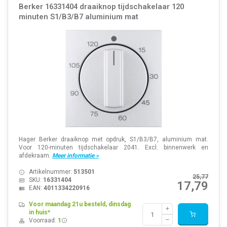
Berker 16331404 draaiknop tijdschakelaar 120
minuten S1/B3/B7 aluminium mat
Hager Berker draaiknop met opdruk, S1/B3/B7, aluminium mat.
Voor 120-minuten tijdschakelaar 2041. Excl. binnenwerk en
afdekraam.
Meer informatie »
Artikelnummer:
513501
25,77
SKU:
16331404
17,79
EAN:
4011334220916
Voor maandag 21u besteld, dinsdag
in huis*
Voorraad:
1