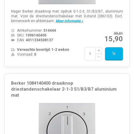
Hager Berker draaiknop met opdruk 0-1-2-3, S1/B3/B7, aluminium
mat. Voor de driestandenschakelaar met 0-stand (386103). Excl.
binnenwerk en afdekraam.
Meer informatie »
Artikelnummer:
514444
30,01
SKU:
1096140400
15,90
EAN:
4011334508137
Verwachte levertijd: 1-2 weken
Voorraad:
0
Berker 1084140400 draaiknop
driestandenschakelaar 2-1-3 S1/B3/B7 aluminium
mat