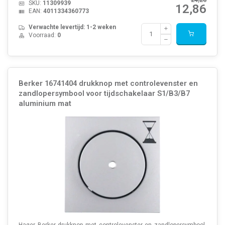
SKU:
11309939
12,86
EAN:
4011334360773
Verwachte levertijd: 1-2 weken
Voorraad:
0
Berker 16741404 drukknop met controlevenster en
zandlopersymbool voor tijdschakelaar S1/B3/B7
aluminium mat