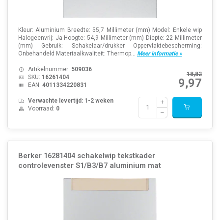
Kleur: Aluminium Breedte: 55,7 Millimeter (mm) Model: Enkele wip
Halogeenvrij: Ja Hoogte: 54,9 Millimeter (mm) Diepte: 22 Millimeter
(mm) Gebruik: Schakelaar/drukker Oppervlaktebescherming:
Onbehandeld Materiaalkwaliteit: Thermop...
Meer informatie »
Artikelnummer:
509036
18,82
SKU:
16261404
9,97
EAN:
4011334220831
Verwachte levertijd: 1-2 weken
Voorraad:
0
Berker 16281404 schakelwip tekstkader
controlevenster S1/B3/B7 aluminium mat