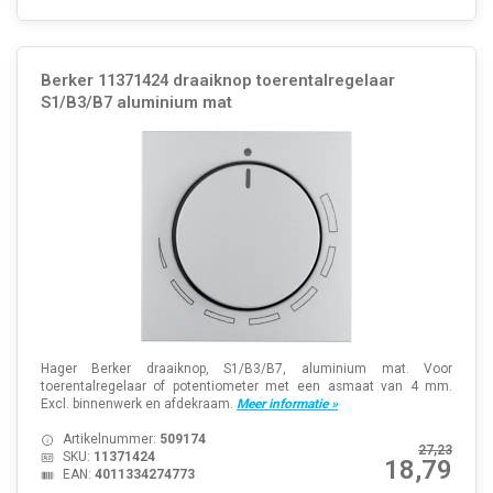
Berker 11371424 draaiknop toerentalregelaar
S1/B3/B7 aluminium mat
Hager Berker draaiknop, S1/B3/B7, aluminium mat. Voor
toerentalregelaar of potentiometer met een asmaat van 4 mm.
Excl. binnenwerk en afdekraam.
Meer informatie »
Artikelnummer:
509174
27,23
SKU:
11371424
18,79
EAN:
4011334274773