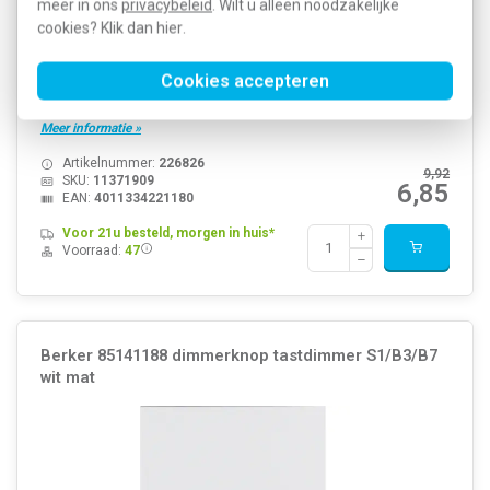
meer in ons
privacybeleid
. Wilt u alleen noodzakelijke
cookies? Klik dan
hier
.
Cookies accepteren
Hager Berker dimmerdraaiknop, S1/B3/B7, wit mat. Voor dimmers
met een asmaat van 4 mm. Excl. binnenwerk en afdekraam.
Meer informatie »
Artikelnummer:
226826
9,92
SKU:
11371909
6,85
EAN:
4011334221180
Voor 21u besteld, morgen in huis*
Voorraad:
47
Berker 85141188 dimmerknop tastdimmer S1/B3/B7
wit mat