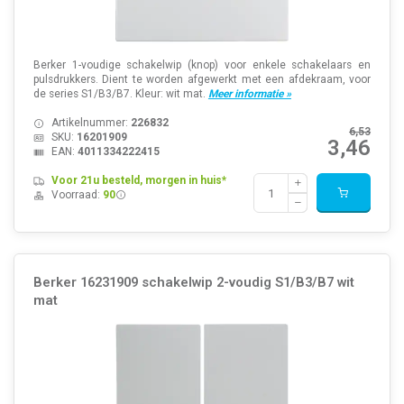
Berker 1-voudige schakelwip (knop) voor enkele schakelaars en
pulsdrukkers. Dient te worden afgewerkt met een afdekraam, voor
de series S1/B3/B7. Kleur: wit mat.
Meer informatie »
Artikelnummer:
226832
6,53
SKU:
16201909
3,46
EAN:
4011334222415
Voor 21u besteld, morgen in huis*
Voorraad:
90
Berker 16231909 schakelwip 2-voudig S1/B3/B7 wit
mat