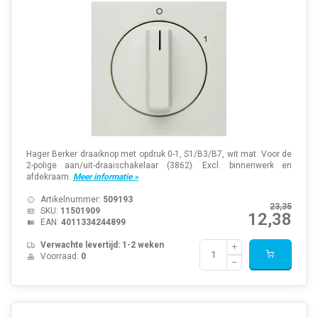
Hager Berker draaiknop met opdruk 0-1, S1/B3/B7, wit mat. Voor de
2-polige aan/uit-draaischakelaar (3862). Excl. binnenwerk en
afdekraam.
Meer informatie »
Artikelnummer:
509193
23,35
SKU:
11501909
12,38
EAN:
4011334244899
Verwachte levertijd: 1-2 weken
Voorraad:
0