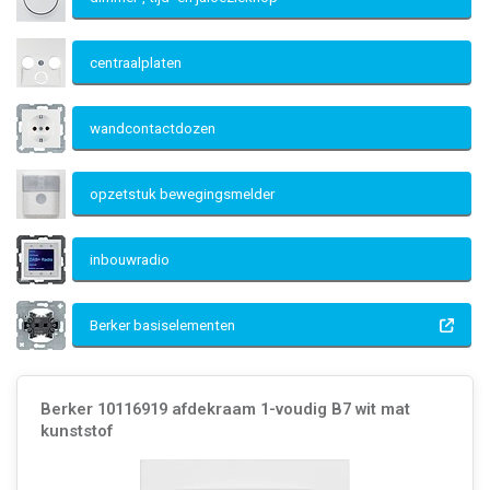
centraalplaten
wandcontactdozen
opzetstuk bewegingsmelder
inbouwradio
Berker basiselementen
Berker 10116919 afdekraam 1-voudig B7 wit mat
kunststof