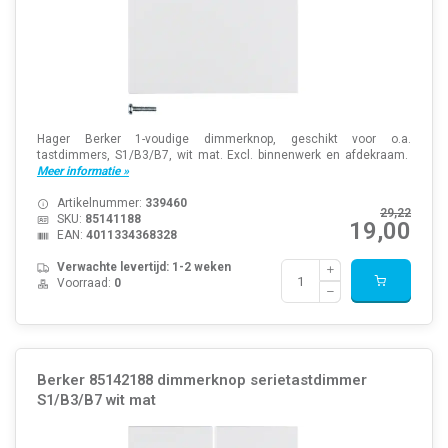
Hager Berker 1-voudige dimmerknop, geschikt voor o.a.
tastdimmers, S1/B3/B7, wit mat. Excl. binnenwerk en afdekraam.
Meer informatie »
Artikelnummer:
339460
29,22
SKU:
85141188
19,00
EAN:
4011334368328
Verwachte levertijd: 1-2 weken
Voorraad:
0
Berker 85142188 dimmerknop serietastdimmer
S1/B3/B7 wit mat