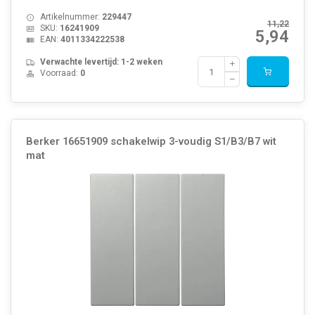
Artikelnummer:
229447
11,22
SKU:
16241909
5,94
EAN:
4011334222538
Verwachte levertijd: 1-2 weken
Voorraad:
0
Berker 16651909 schakelwip 3-voudig S1/B3/B7 wit
mat