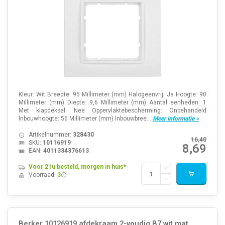
Kleur: Wit Breedte: 95 Millimeter (mm) Halogeenvrij: Ja Hoogte: 90
Millimeter (mm) Diepte: 9,6 Millimeter (mm) Aantal eenheden: 1
Met klapdeksel: Nee Oppervlaktebescherming: Onbehandeld
Inbouwhoogte: 56 Millimeter (mm) Inbouwbree...
Meer informatie »
Artikelnummer:
328430
16,40
SKU:
10116919
8,69
EAN:
4011334376613
Voor 21u besteld, morgen in huis*
Voorraad:
3
Berker 10126919 afdekraam 2-voudig B7 wit mat