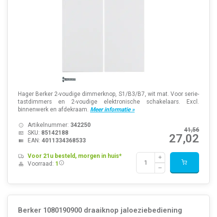
Hager Berker 2-voudige dimmerknop, S1/B3/B7, wit mat. Voor serie-
tastdimmers en 2-voudige elektronische schakelaars. Excl.
binnenwerk en afdekraam.
Meer informatie »
Artikelnummer:
342250
41,56
SKU:
85142188
27,02
EAN:
4011334368533
Voor 21u besteld, morgen in huis*
Voorraad:
1
Berker 1080190900 draaiknop jaloeziebediening