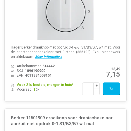
Hager Berker draaiknop met opdruk 0-1-2-3, S1/B3/B7, wit mat. Voor
de driestandenschakelaar met 0-stand (386103). Excl. binnenwerk
en afdekraam.
Meer informatie »
Artikelnummer:
514442
13,49
SKU:
1096190900
7,15
EAN:
4011334508151
Voor 21u besteld, morgen in huis*
Voorraad:
1
Berker 11501909 draaiknop voor draaischakelaar
aan/uit met opdruk 0-1 S1/B3/B7 wit mat