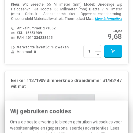
Kleur: Wit Breedte: 55 Millimeter (mm) Model: Driedelige wip
Halogeenvrij: Ja Hoogte: 55 Millimeter (mm) Diepte: 7 Millimeter
(mm) Gebruik: Schakelaar/drukker Oppervlaktebescherming:
Onbehandeld Materiaalkwaliteit: Thermoplast Ma...
Meer informatie »
Artikelnummer:
271052
18,27
SKU:
16651909
9,68
EAN:
4011334238645
Verwachte levertijd: 1-2 weken
Voorraad:
0
Berker 11371909 dimmerknop draaidimmer S1/B3/B7
wit mat
Wij gebruiken cookies
Om u de beste ervaring te bieden gebruiken wij cookies voor
websiteanalyse en (gepersonaliseerde) advertenties. Lees