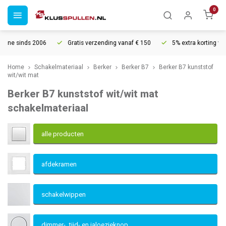
0
6
Gratis verzending vanaf € 150
5% extra korting vanaf € 1000
Home
Schakelmateriaal
Berker
Berker B7
Berker B7 kunststof
wit/wit mat
Berker B7 kunststof wit/wit mat
schakelmateriaal
alle producten
afdekramen
schakelwippen
dimmer-, tijd- en jaloezieknop