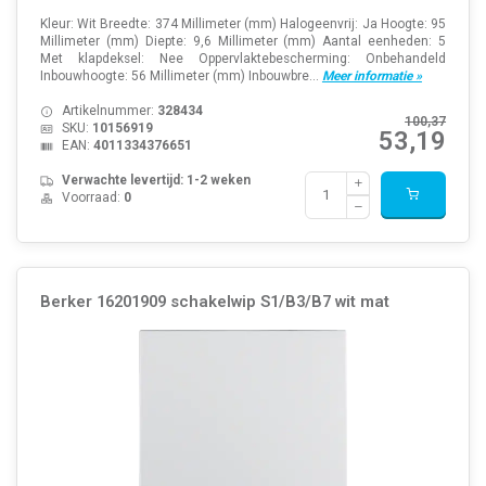
Kleur: Wit Breedte: 374 Millimeter (mm) Halogeenvrij: Ja Hoogte: 95
Millimeter (mm) Diepte: 9,6 Millimeter (mm) Aantal eenheden: 5
Met klapdeksel: Nee Oppervlaktebescherming: Onbehandeld
Inbouwhoogte: 56 Millimeter (mm) Inbouwbre...
Meer informatie »
Artikelnummer:
328434
100,37
SKU:
10156919
53,19
EAN:
4011334376651
Verwachte levertijd: 1-2 weken
Voorraad:
0
Berker 16201909 schakelwip S1/B3/B7 wit mat