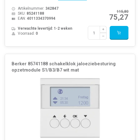
Artikelnummer:
342847
115,80
SKU:
85241188
75,27
EAN:
4011334370994
Verwachte levertijd: 1-2 weken
Voorraad:
0
Berker 85741188 schakelklok jaloeziebesturing
opzetmodule S1/B3/B7 wit mat