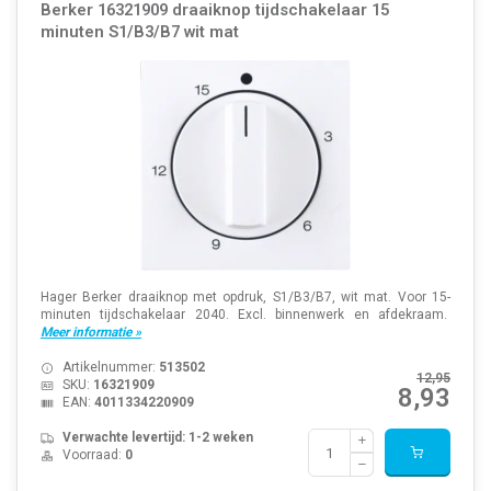
Berker 16321909 draaiknop tijdschakelaar 15
minuten S1/B3/B7 wit mat
Hager Berker draaiknop met opdruk, S1/B3/B7, wit mat. Voor 15-
minuten tijdschakelaar 2040. Excl. binnenwerk en afdekraam.
Meer informatie »
Artikelnummer:
513502
12,95
SKU:
16321909
8,93
EAN:
4011334220909
Verwachte levertijd: 1-2 weken
Voorraad:
0