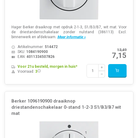
Hager Berker draaiknop met opdruk 2-1-3, S1/B3/B7, wit mat. Voor
de driestandenschakelaar zonder nulstand (386113). Excl.
binnenwerk en afdekraam.
Meer informatie »
Artikelnummer:
514472
13,49
SKU:
1084190900
7,15
EAN:
4011334507826
Voor 21u besteld, morgen in huis*
Voorraad:
3
Berker 1096190900 draaiknop
driestandenschakelaar 0-stand 1-2-3 S1/B3/B7 wit
mat