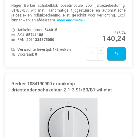
Hager Berker schakelklok opzetmodule voor jaloeziebesturing,
S1/B3/B7, wit mat. Handmatige, tijdgestuurde en automatische
jaloezie- en rolluikbediening. Niet geschikt voor verlichting. Excl.
binnenwerk en afdekraam.
Meer informatie »
Artikelnummer:
546015
215,74
SKU:
85741188
140,24
EAN:
4011334375050
Verwachte levertijd: 1-2 weken
Voorraad:
0
Berker 1084190900 draaiknop
driestandenschakelaar 2-1-3 S1/B3/B7 wit mat