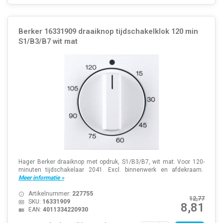
Berker 16331909 draaiknop tijdschakelklok 120 min
S1/B3/B7 wit mat
Hager Berker draaiknop met opdruk, S1/B3/B7, wit mat. Voor 120-
minuten tijdschakelaar 2041. Excl. binnenwerk en afdekraam.
Meer informatie »
Artikelnummer:
227755
12,77
SKU:
16331909
8,81
EAN:
4011334220930