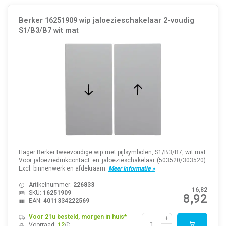
Berker 16251909 wip jaloezieschakelaar 2-voudig
S1/B3/B7 wit mat
Hager Berker tweevoudige wip met pijlsymbolen, S1/B3/B7, wit mat.
Voor jaloeziedrukcontact en jaloezieschakelaar (503520/303520).
Excl. binnenwerk en afdekraam.
Meer informatie »
Artikelnummer:
226833
16,82
SKU:
16251909
8,92
EAN:
4011334222569
Voor 21u besteld, morgen in huis*
Voorraad:
12