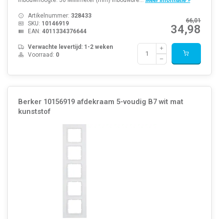
Artikelnummer:
328433
66,01
SKU:
10146919
34,98
EAN:
4011334376644
Verwachte levertijd: 1-2 weken
Voorraad:
0
Berker 10156919 afdekraam 5-voudig B7 wit mat
kunststof