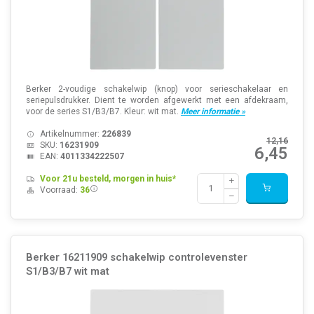
Berker 2-voudige schakelwip (knop) voor serieschakelaar en
seriepulsdrukker. Dient te worden afgewerkt met een afdekraam,
voor de series S1/B3/B7. Kleur: wit mat.
Meer informatie »
Artikelnummer:
226839
12,16
SKU:
16231909
6,45
EAN:
4011334222507
Voor 21u besteld, morgen in huis*
Voorraad:
36
Berker 16211909 schakelwip controlevenster
S1/B3/B7 wit mat