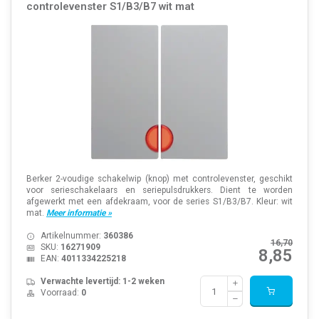
controlevenster S1/B3/B7 wit mat
Berker 2-voudige schakelwip (knop) met controlevenster, geschikt
voor serieschakelaars en seriepulsdrukkers. Dient te worden
afgewerkt met een afdekraam, voor de series S1/B3/B7. Kleur: wit
mat.
Meer informatie »
Artikelnummer:
360386
16,70
SKU:
16271909
8,85
EAN:
4011334225218
Verwachte levertijd: 1-2 weken
Voorraad:
0