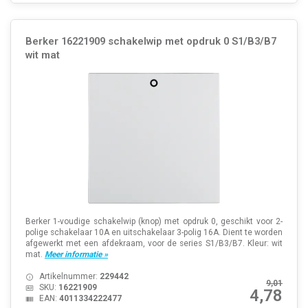
Berker 16221909 schakelwip met opdruk 0 S1/B3/B7
wit mat
Berker 1-voudige schakelwip (knop) met opdruk 0, geschikt voor 2-
polige schakelaar 10A en uitschakelaar 3-polig 16A. Dient te worden
afgewerkt met een afdekraam, voor de series S1/B3/B7. Kleur: wit
mat.
Meer informatie »
Artikelnummer:
229442
9,01
SKU:
16221909
4,78
EAN:
4011334222477