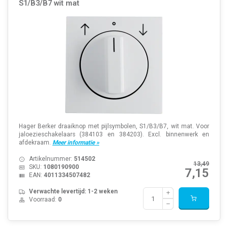
S1/B3/B7 wit mat
Hager Berker draaiknop met pijlsymbolen, S1/B3/B7, wit mat. Voor
jaloezieschakelaars (384103 en 384203). Excl. binnenwerk en
afdekraam.
Meer informatie »
Artikelnummer:
514502
13,49
SKU:
1080190900
7,15
EAN:
4011334507482
Verwachte levertijd: 1-2 weken
Voorraad:
0