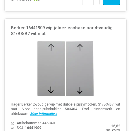
Berker 16441909 wip jaloezieschakelaar 4-voudig
S1/B3/B7 wit mat
Hager Berker 2-voudige wip met dubbele pijlsymbolen, S1/B3/B7, wit
mat. Voor serie-pulsdrukker 503404. Excl. binnenwerk en
afdekraam.
Meer informatie »
Artikelnummer:
445340
16,82
SKU:
16441909