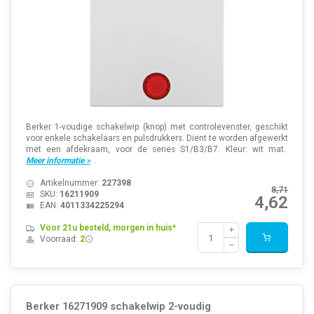
Berker 1-voudige schakelwip (knop) met controlevenster, geschikt
voor enkele schakelaars en pulsdrukkers. Dient te worden afgewerkt
met een afdekraam, voor de series S1/B3/B7. Kleur: wit mat.
Meer informatie »
Artikelnummer:
227398
8,71
SKU:
16211909
4,62
EAN:
4011334225294
Voor 21u besteld, morgen in huis*
Voorraad:
2
Berker 16271909 schakelwip 2-voudig