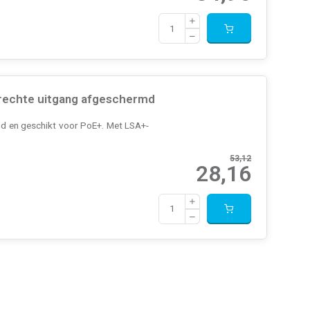
rechte uitgang afgeschermd
 en geschikt voor PoE+. Met LSA+-
53,12
28,16