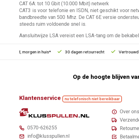
CAT 6A: tot 10 Gbit (10.000 Mbit) netwerk
CAT3 is voor telefonie en ISDN, niet geschikt voor net
bandbreedte van 500 Mhz. De CAT 6E versie ondersteun
steeds ruim voldoende snel is.
Aansluitwijze LSA vereist een LSA-tang om de bekabelin
ld, morgen in huis*
30 dagen retourrecht
Vertrouwd online 
Op de hoogte blijven va
Klantenservice
nu telefonisch niet bereikbaar
Over on
Verzende
0570-626255
Retourne
info@klusspullen.nl
Betaalm