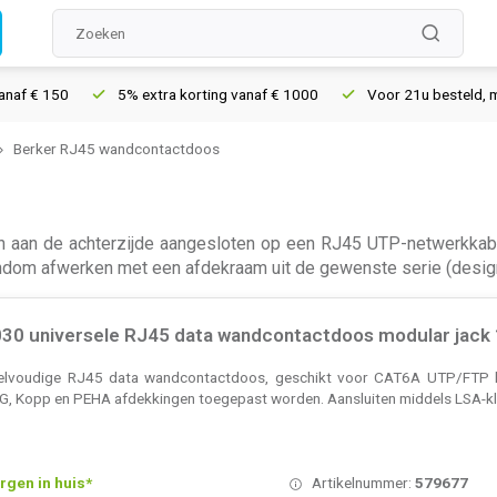
5% extra korting vanaf € 1000
Voor 21u besteld, morgen in h
Berker RJ45 wandcontactdoos
an de achterzijde aangesloten op een RJ45 UTP-netwerkkabel.
ndom afwerken met een afdekraam uit de gewenste serie (design, k
0 universele RJ45 data wandcontactdoos modular jack
kelvoudige RJ45 data wandcontactdoos, geschikt voor CAT6A UTP/FTP ka
NG, Kopp en PEHA afdekkingen toegepast worden. Aansluiten middels LSA-
rgen in huis*
Artikelnummer:
579677