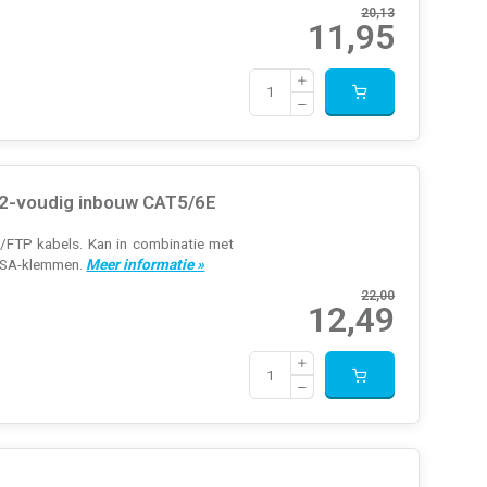
20,13
11,95
 2-voudig inbouw CAT5/6E
FTP kabels. Kan in combinatie met
 LSA-klemmen.
Meer informatie »
22,00
12,49