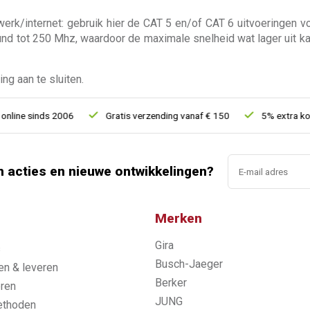
werk/internet: gebruik hier de CAT 5 en/of CAT 6 uitvoeringen v
d tot 250 Mhz, waardoor de maximale snelheid wat lager uit ka
g aan te sluiten.
sinds 2006
Gratis verzending vanaf € 150
5% extra korting va
n acties en nieuwe ontwikkelingen?
Merken
Gira
s
Busch-Jaeger
n & leveren
Berker
ren
JUNG
ethoden