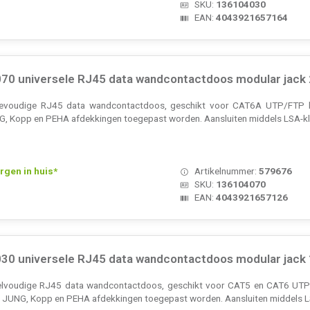
SKU:
136104030
EAN:
4043921657164
0 universele RJ45 data wandcontactdoos modular jack
eevoudige RJ45 data wandcontactdoos, geschikt voor CAT6A UTP/FTP ka
NG, Kopp en PEHA afdekkingen toegepast worden. Aansluiten middels LSA-
rgen in huis*
Artikelnummer:
579676
SKU:
136104070
EAN:
4043921657126
0 universele RJ45 data wandcontactdoos modular jack
elvoudige RJ45 data wandcontactdoos, geschikt voor CAT5 en CAT6 UTP/
er, JUNG, Kopp en PEHA afdekkingen toegepast worden. Aansluiten middels