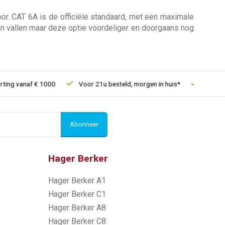
oor. CAT 6A is de officiële standaard, met een maximale
n vallen maar deze optie voordeliger en doorgaans nog
naf € 1000
Voor 21u besteld, morgen in huis*
30 dagen retou
Abonneer
Hager Berker
Hager Berker A1
Hager Berker C1
Hager Berker A8
Hager Berker C8