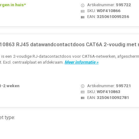
rgen in huis*
Artikelnummer:
595722
SKU:
WDF410866
EAN:
3250610095256
10863 RJ45 datawandcontactdoos CAT6A 2-voudig met 
s een 2-voudige RJ-datacontactdoos voor CAT6A-netwerken, afgeschermd
it. Excl. centraalplaat en afdekraam.
Meer informatie »
 1-2 weken
Artikelnummer:
595721
SKU:
WDF410863
EAN:
3250610092781
t type: