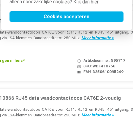
alleen noodzakelijke cookies? Klik dan
hier
.
Cookies accepteren
10766 RJ45 data wandcontactdoos CAT6E 1-voudig
data-wandcontactdoos CAT6E voor RJ11, RJ12 en RJ45. 45° uitgang, 36
ting via LSA-klemmen. Bandbreedte tot 250 MHz.
Meer informatie »
rgen in huis*
Artikelnummer:
595717
SKU:
WDF410766
EAN:
3250610095249
10866 RJ45 data wandcontactdoos CAT6E 2-voudig
data-wandcontactdoos CAT6E voor RJ11, RJ12 en RJ45. 45° uitgang, 36
ting via LSA-klemmen. Bandbreedte tot 250 MHz.
Meer informatie »