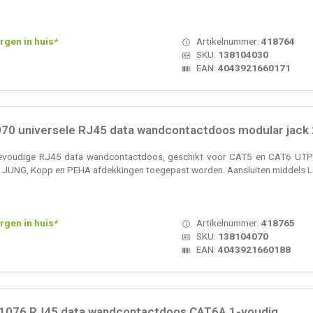
rgen in huis*
Artikelnummer:
418764
SKU:
138104030
EAN:
4043921660171
0 universele RJ45 data wandcontactdoos modular jack
eevoudige RJ45 data wandcontactdoos, geschikt voor CAT5 en CAT6 UTP/
er, JUNG, Kopp en PEHA afdekkingen toegepast worden. Aansluiten middels
rgen in huis*
Artikelnummer:
418765
SKU:
138104070
EAN:
4043921660188
1076 RJ45 data wandcontactdoos CAT6A 1-voudig