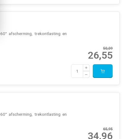
0° afscherming, trekontlasting en
50,09
26,55
0° afscherming, trekontlasting en
65,95
34,96