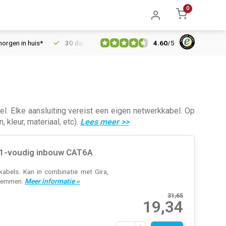
0
4.60
/
5
uis*
30 dagen retourrecht
Vertrouwd online sinds 2006
 Elke aansluiting vereist een eigen netwerkkabel. Op
leur, materiaal, etc).
Lees meer
>>
 1-voudig inbouw CAT6A
bels. Kan in combinatie met Gira,
klemmen.
Meer informatie »
31,65
19,34