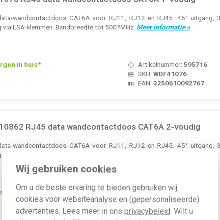
data-wandcontactdoos CAT6A voor RJ11, RJ12 en RJ45. 45° uitgang, 36
ting via LSA-klemmen. Bandbreedte tot 500?MHz.
Meer informatie »
rgen in huis*
Artikelnummer:
595716
SKU:
WDF41076
EAN:
3250610092767
10862 RJ45 data wandcontactdoos CAT6A 2-voudig
data-wandcontactdoos CAT6A voor RJ11, RJ12 en RJ45. 45° uitgang, 36
ting via LSA-klemmen. Bandbreedte tot 500?MHz.
Meer informatie »
Wij gebruiken cookies
Om u de beste ervaring te bieden gebruiken wij
rgen in huis*
Artikelnummer:
595720
cookies voor websiteanalyse en (gepersonaliseerde)
SKU:
WDF410862
advertenties. Lees meer in ons
privacybeleid
. Wilt u
EAN:
3250610092774