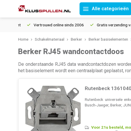
Alle categorieën
Vertrouwd online sinds 2006
Gratis verzending vanaf € 150
Home
Schakelmateriaal
Berker
Berker basiselementen
Berker RJ45 wandcontactdoos
De onderstaande RJ45 data wandcontactdozen worden a
het basiselement wordt een centraalplaat geplaatst, ro
Rutenbeck 13610403
Rutenbeck universele en
Busch-Jaeger, Berker, JU
Voor 21u besteld, mo