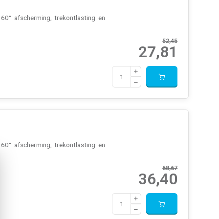
0° afscherming, trekontlasting en
52,45
27,81
0° afscherming, trekontlasting en
68,67
36,40