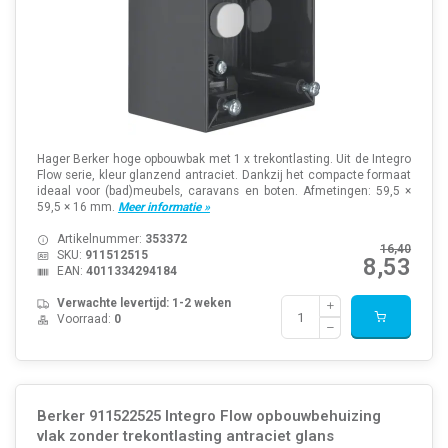
Hager Berker hoge opbouwbak met 1 x trekontlasting. Uit de Integro
Flow serie, kleur glanzend antraciet. Dankzij het compacte formaat
ideaal voor (bad)meubels, caravans en boten. Afmetingen: 59,5 ×
59,5 × 16 mm.
Meer informatie »
Artikelnummer:
353372
16,40
SKU:
911512515
8,53
EAN:
4011334294184
Verwachte levertijd: 1-2 weken
Voorraad:
0
Berker 911522525 Integro Flow opbouwbehuizing
vlak zonder trekontlasting antraciet glans