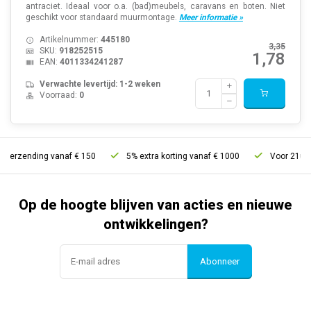
antraciet. Ideaal voor o.a. (bad)meubels, caravans en boten. Niet
geschikt voor standaard muurmontage.
Meer informatie »
Artikelnummer:
445180
3,35
SKU:
918252515
1,78
EAN:
4011334241287
Verwachte levertijd: 1-2 weken
Voorraad:
0
verzending vanaf € 150
5% extra korting vanaf € 1000
Voor 21u best
Op de hoogte blijven van acties en nieuwe
ontwikkelingen?
Abonneer