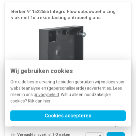
Berker 911522555 Integro Flow opbouwbehuizing
vlak met 1x trekontlasting antraciet glans
Wij gebruiken cookies
Om u de beste ervaring te bieden gebruiken wij cookies voor
websiteanalyse en (gepersonaliseerde) advertenties. Lees
Hager Berker vlakke opbouwbak met 1 x trekontlasting. Uit de
meer in ons
privacybeleid
. Wilt u alleen noodzakelijke
Integro Flow serie, kleur glanzend antraciet. Dankzij het compacte
cookies? Klik dan
hier
.
formaat ideaal voor (bad)meubels, caravans en boten. Afmetingen:
59,5 × 59,5 × 16 mm.
Meer informatie »
Cookies accepteren
Artikelnummer:
508610
11,23
SKU:
911522555
5,84
EAN:
4011334239628
Verwachte levertijd: 1-2 weken