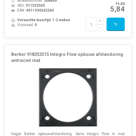
Artikelnummer:
508609
11,23
SKU:
911522565
5,84
EAN:
4011334242260
Verwachte levertijd: 1-2 weken
Voorraad:
0
Berker 918252515 Integro Flow opbouw afstandsring
antraciet mat
Hager Berker opbouwafstandsring. Serie Integro Flow in mat