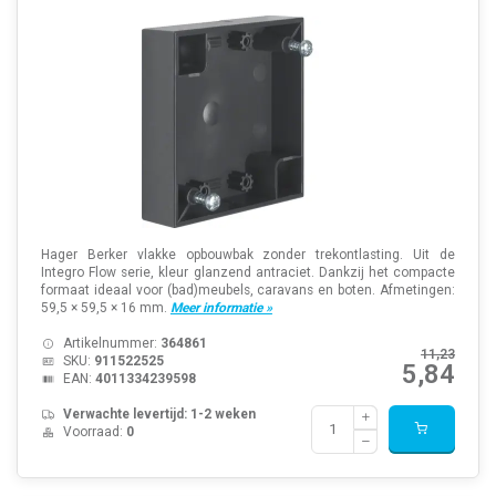
Hager Berker vlakke opbouwbak zonder trekontlasting. Uit de
Integro Flow serie, kleur glanzend antraciet. Dankzij het compacte
formaat ideaal voor (bad)meubels, caravans en boten. Afmetingen:
59,5 × 59,5 × 16 mm.
Meer informatie »
Artikelnummer:
364861
11,23
SKU:
911522525
5,84
EAN:
4011334239598
Verwachte levertijd: 1-2 weken
Voorraad:
0