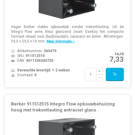
Hager Berker vlakke opbouwbak zonder trekontlasting. Uit de
Integro Flow serie, kleur glanzend zwart. Dankzij het compacte
formaat ideaal voor (bad)meubels, caravans en boten. Afmetingen:
59,5 × 59,5 × 16 mm.
Meer informatie »
Artikelnummer:
345479
14,10
SKU:
911512510
7,33
EAN:
4011334340720
Verwachte levertijd: 1-2 weken
Voorraad:
0
Berker 911512515 Integro Flow opbouwbehuizing
hoog met trekontlasting antraciet glans