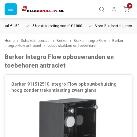
0
af € 150
5% extra korting vanaf € 1000
Voor 21u besteld, morgen in 
Home
Schakelmateriaal
Berker
Berker Integro Flow
Berker
Integro Flow antraciet
opbouwbakken en toebehoren
Berker Integro Flow opbouwranden en
toebehoren antraciet
Berker 911512510 Integro Flow opbouwbehuizing
hoog zonder trekontlasting zwart glans