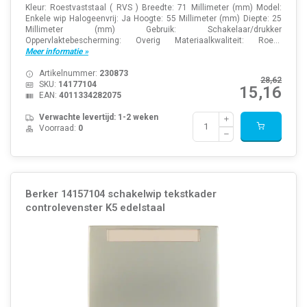
Kleur: Roestvaststaal ( RVS ) Breedte: 71 Millimeter (mm) Model:
Enkele wip Halogeenvrij: Ja Hoogte: 55 Millimeter (mm) Diepte: 25
Millimeter (mm) Gebruik: Schakelaar/drukker
Oppervlaktebescherming: Overig Materiaalkwaliteit: Roe...
Meer informatie »
Artikelnummer:
230873
28,62
SKU:
14177104
15,16
EAN:
4011334282075
Verwachte levertijd: 1-2 weken
Voorraad:
0
Berker 14157104 schakelwip tekstkader
controlevenster K5 edelstaal