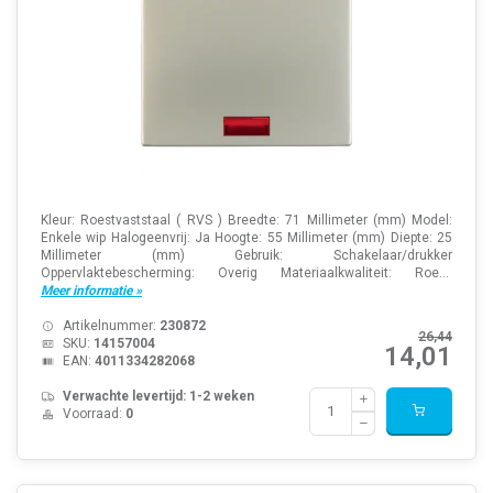
Kleur: Roestvaststaal ( RVS ) Breedte: 71 Millimeter (mm) Model:
Enkele wip Halogeenvrij: Ja Hoogte: 55 Millimeter (mm) Diepte: 25
Millimeter (mm) Gebruik: Schakelaar/drukker
Oppervlaktebescherming: Overig Materiaalkwaliteit: Roe...
Meer informatie »
Artikelnummer:
230872
26,44
SKU:
14157004
14,01
EAN:
4011334282068
Verwachte levertijd: 1-2 weken
Voorraad:
0