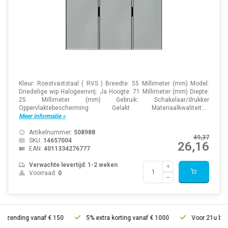
Kleur: Roestvaststaal ( RVS ) Breedte: 55 Millimeter (mm) Model:
Driedelige wip Halogeenvrij: Ja Hoogte: 71 Millimeter (mm) Diepte:
25 Millimeter (mm) Gebruik: Schakelaar/drukker
Oppervlaktebescherming: Gelakt Materiaalkwaliteit:...
Meer informatie »
Artikelnummer:
508988
49,37
SKU:
14657004
26,16
EAN:
4011334276777
Verwachte levertijd: 1-2 weken
Voorraad:
0
zending vanaf € 150
5% extra korting vanaf € 1000
Voor 21u besteld