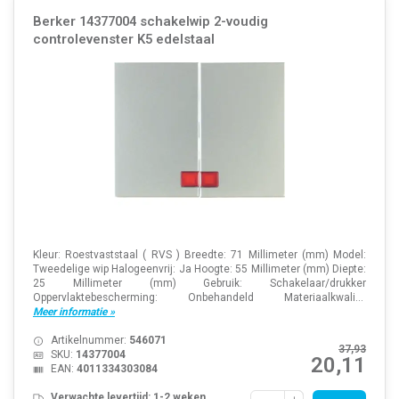
Berker 14377004 schakelwip 2-voudig
controlevenster K5 edelstaal
Kleur: Roestvaststaal ( RVS ) Breedte: 71 Millimeter (mm) Model:
Tweedelige wip Halogeenvrij: Ja Hoogte: 55 Millimeter (mm) Diepte:
25 Millimeter (mm) Gebruik: Schakelaar/drukker
Oppervlaktebescherming: Onbehandeld Materiaalkwali...
Meer informatie »
Artikelnummer:
546071
37,93
SKU:
14377004
20,11
EAN:
4011334303084
Verwachte levertijd: 1-2 weken