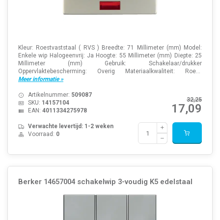
Kleur: Roestvaststaal ( RVS ) Breedte: 71 Millimeter (mm) Model:
Enkele wip Halogeenvrij: Ja Hoogte: 55 Millimeter (mm) Diepte: 25
Millimeter (mm) Gebruik: Schakelaar/drukker
Oppervlaktebescherming: Overig Materiaalkwaliteit: Roe...
Meer informatie »
Artikelnummer:
509087
32,25
SKU:
14157104
17,09
EAN:
4011334275978
Verwachte levertijd: 1-2 weken
Voorraad:
0
Berker 14657004 schakelwip 3-voudig K5 edelstaal