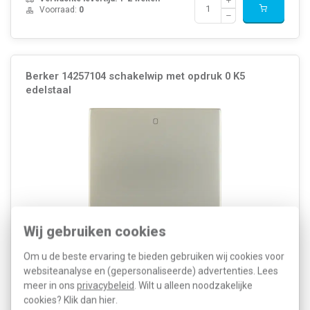
Voorraad:
0
Berker 14257104 schakelwip met opdruk 0 K5
edelstaal
Wij gebruiken cookies
Om u de beste ervaring te bieden gebruiken wij cookies voor
Kleur: Roestvaststaal ( RVS ) Breedte: 71 Millimeter (mm) Model:
Enkele wip Halogeenvrij: Ja Hoogte: 55 Millimeter (mm) Diepte: 25
websiteanalyse en (gepersonaliseerde) advertenties. Lees
Millimeter (mm) Gebruik: Schakelaar/drukker
meer in ons
privacybeleid
. Wilt u alleen noodzakelijke
Oppervlaktebescherming: Overig Materiaalkwaliteit: Roe...
cookies? Klik dan
hier
.
Meer informatie »