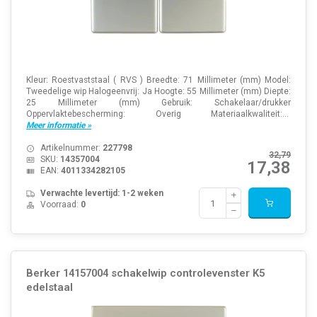
Kleur: Roestvaststaal ( RVS ) Breedte: 71 Millimeter (mm) Model:
Tweedelige wip Halogeenvrij: Ja Hoogte: 55 Millimeter (mm) Diepte:
25 Millimeter (mm) Gebruik: Schakelaar/drukker
Oppervlaktebescherming: Overig Materiaalkwaliteit:...
Meer informatie »
Artikelnummer:
227798
32,79
SKU:
14357004
17,38
EAN:
4011334282105
Verwachte levertijd: 1-2 weken
Voorraad:
0
Berker 14157004 schakelwip controlevenster K5
edelstaal