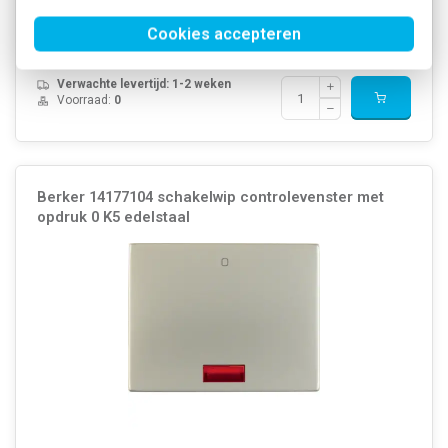
Artikelnummer:
230871
26,44
Cookies accepteren
SKU:
14257104
14,01
EAN:
4011334282082
Verwachte levertijd: 1-2 weken
Voorraad:
0
Berker 14177104 schakelwip controlevenster met
opdruk 0 K5 edelstaal