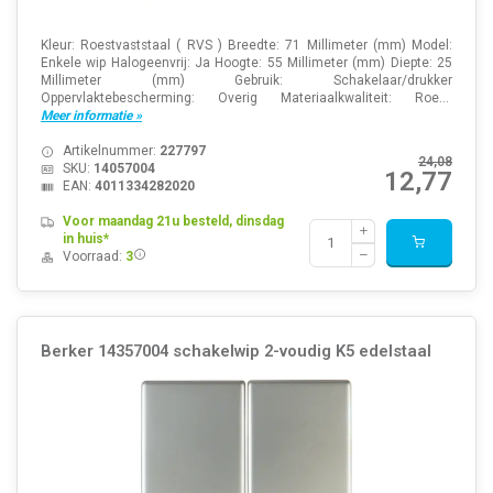
Kleur: Roestvaststaal ( RVS ) Breedte: 71 Millimeter (mm) Model:
Enkele wip Halogeenvrij: Ja Hoogte: 55 Millimeter (mm) Diepte: 25
Millimeter (mm) Gebruik: Schakelaar/drukker
Oppervlaktebescherming: Overig Materiaalkwaliteit: Roe...
Meer informatie »
Artikelnummer:
227797
24,08
SKU:
14057004
12,77
EAN:
4011334282020
Voor maandag 21u besteld, dinsdag
in huis*
Voorraad:
3
Berker 14357004 schakelwip 2-voudig K5 edelstaal