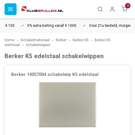
0
 150
5% extra korting vanaf € 1000
Voor 21u besteld, morgen in hui
Home
Schakelmateriaal
Berker
Berker K5
Berker K5
edelstaal
schakelwippen
Berker K5 edelstaal schakelwippen
Berker 14057004 schakelwip K5 edelstaal