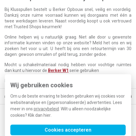
Bij Klusspullen bestelt u Berker Opbouw snel, veilig en voordelig.
Dankzij onze ruime voorraad kunnen wij doorgaans met één a
twee werkdagen leveren. Naast voordelig koopt u ook vertrouwd
met Trusted Shops keurmerk!
Online helpen wij u natuurlijk graag. Niet alle door u gewenste
informatie kunnen vinden op onze website? Meld het ons en wij
zoeken het voor u uit. U heeft bij ons een retourtermijn van 30
dagen: gewoon omruilen of geld terug, zonder gedoe.
Mocht u schakelmateriaal nodig hebben voor vochtige ruimtes
dan kunt u hiervoor de
Berker W1
serie gebruiken
Bekijk ook de andere series
Berker schakelmateriaal
eens.
Wij gebruiken cookies
Om u de beste ervaring te bieden gebruiken wij cookies voor
teld, morgen in huis*
30 dagen retourrecht
Vertrouwd online sind
websiteanalyse en (gepersonaliseerde) advertenties. Lees
meer in ons
privacybeleid
. Wilt u alleen noodzakelijke
cookies? Klik dan
hier
.
Op de hoogte blijven van acties en nieuwe
ontwikkelingen?
Cookies accepteren