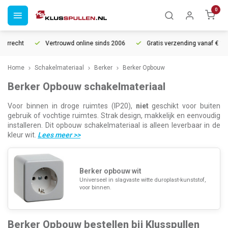
0
urrecht
Vertrouwd online sinds 2006
Gratis verzending vanaf € 150
Home
Schakelmateriaal
Berker
Berker Opbouw
Berker Opbouw schakelmateriaal
Voor binnen in droge ruimtes (IP20),
niet
geschikt voor buiten
gebruik of vochtige ruimtes. Strak design, makkelijk en eenvoudig
installeren. Dit opbouw schakelmateriaal is alleen leverbaar in de
kleur wit.
Lees meer
>>
Berker opbouw wit
Universeel in slagvaste witte duroplast-kunststof,
voor binnen.
Berker Opbouw bestellen bij Klusspullen