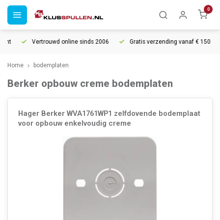
0
ht
Vertrouwd online sinds 2006
Gratis verzending vanaf € 150
Home
bodemplaten
Berker opbouw creme bodemplaten
Hager Berker WVA1761WP1 zelfdovende bodemplaat
voor opbouw enkelvoudig creme