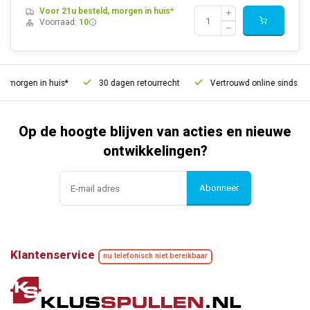
Voor 21u besteld, morgen in huis*
Voorraad:
10
 morgen in huis*
30 dagen retourrecht
Vertrouwd online sinds 200
Op de hoogte blijven van acties en nieuwe
ontwikkelingen?
Abonneer
Klantenservice
nu telefonisch niet bereikbaar