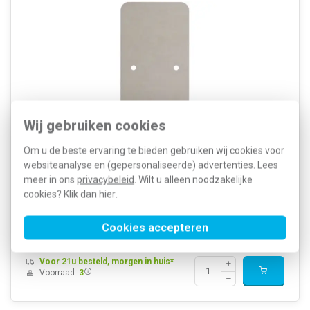
Wij gebruiken cookies
Om u de beste ervaring te bieden gebruiken wij cookies voor
Kleur: Wit Model: 2-voudig Halogeenvrij: Ja
Oppervlaktebescherming: Onbehandeld Materiaalkwaliteit:
websiteanalyse en (gepersonaliseerde) advertenties. Lees
Duroplast Materiaal: Kunststof Montagerichting: Horizontaal RAL-
meer in ons
privacybeleid
. Wilt u alleen noodzakelijke
nummer (vergelijkbaar): 1013 Geschikt voor leidingkanaal: Nee
cookies? Klik dan
hier
.
Tra...
Meer informatie »
Artikelnummer:
596074
9,44
Cookies accepteren
SKU:
WVA1762WP2
5,00
EAN:
3250610093900
Voor 21u besteld, morgen in huis*
Voorraad:
3