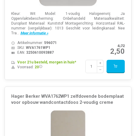
Kleur: Wit Model: 1-voudig Halogeenvrij: Ja
Oppervlaktebescherming: Onbehandeld Materiaalkwaliteit:
Duroplast Materiaal: Kunststof Montagerichting: Horizontaal RAL-
nummer (vergelijkbaar): 1013 Geschikt voor leidingkanaal: Nee
Tra...
Meer informatie »
Artikelnummer:
596071
4,72
SKU:
WVA1761WP1
2,50
EAN:
3250610093887
Voor 21u besteld, morgen in huis*
Voorraad:
20
Hager Berker WVA1762WP1 zelfdovende bodemplaat
voor opbouw wandcontactdoos 2-voudig creme