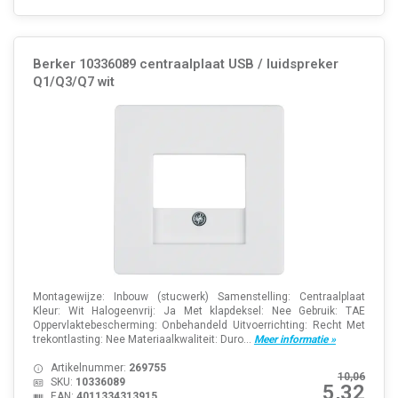
Berker 10336089 centraalplaat USB / luidspreker
Q1/Q3/Q7 wit
Montagewijze: Inbouw (stucwerk) Samenstelling: Centraalplaat
Kleur: Wit Halogeenvrij: Ja Met klapdeksel: Nee Gebruik: TAE
Oppervlaktebescherming: Onbehandeld Uitvoerrichting: Recht Met
trekontlasting: Nee Materiaalkwaliteit: Duro...
Meer informatie »
Artikelnummer:
269755
10,06
SKU:
10336089
5,32
EAN:
4011334313915