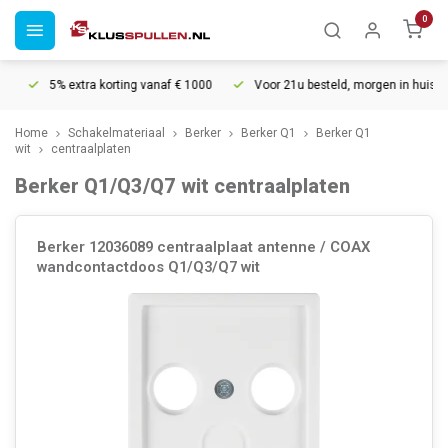
0
5% extra korting vanaf € 1000
Voor 21u besteld, morgen in huis*
30
Home
Schakelmateriaal
Berker
Berker Q1
Berker Q1
wit
centraalplaten
Berker Q1/Q3/Q7 wit centraalplaten
Berker 12036089 centraalplaat antenne / COAX
wandcontactdoos Q1/Q3/Q7 wit