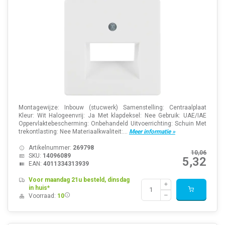
Montagewijze: Inbouw (stucwerk) Samenstelling: Centraalplaat
Kleur: Wit Halogeenvrij: Ja Met klapdeksel: Nee Gebruik: UAE/IAE
Oppervlaktebescherming: Onbehandeld Uitvoerrichting: Schuin Met
trekontlasting: Nee Materiaalkwaliteit:...
Meer informatie »
Artikelnummer:
269798
10,06
SKU:
14096089
5,32
EAN:
4011334313939
Voor maandag 21u besteld, dinsdag
in huis*
Voorraad:
10