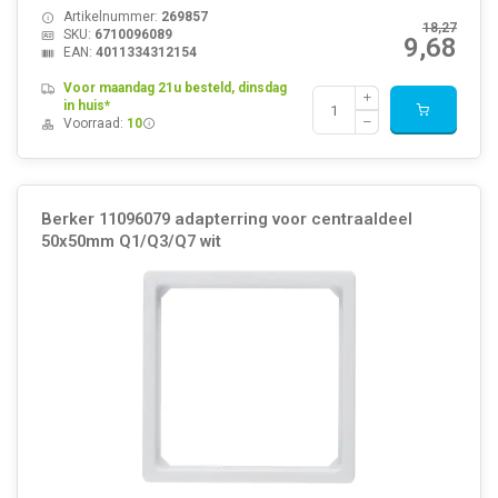
Artikelnummer:
269857
18,27
SKU:
6710096089
9,68
EAN:
4011334312154
Voor maandag 21u besteld, dinsdag
in huis*
Voorraad:
10
Berker 11096079 adapterring voor centraaldeel
50x50mm Q1/Q3/Q7 wit