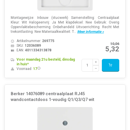
Montagewijze: Inbouw (stucwerk) Samenstelling: Centraalplaat
Kleur: Wit Halogeenvrij: Ja Met klapdeksel: Nee Gebruik: Overig
Oppervlaktebescherming: Onbehandeld Uitvoerrichting: Recht Met
trekontlasting: Nee Materiaalkwaliteit: T...
Meer informatie »
Artikelnummer:
269775
10,06
SKU:
12036089
5,32
EAN:
4011334313878
Voor maandag 21u besteld, dinsdag
in huis*
Voorraad:
17
Berker 14076089 centraalplaat RJ45
wandcontactdoos 1-voudig Q1/Q3/Q7 wit