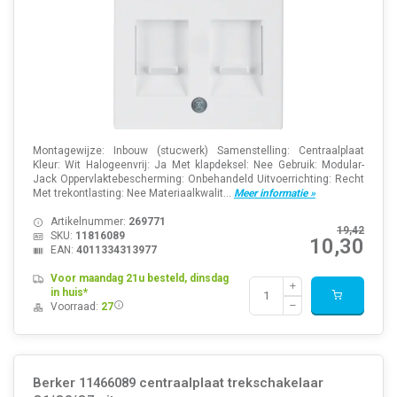
Montagewijze: Inbouw (stucwerk) Samenstelling: Centraalplaat
Kleur: Wit Halogeenvrij: Ja Met klapdeksel: Nee Gebruik: Modular-
Jack Oppervlaktebescherming: Onbehandeld Uitvoerrichting: Recht
Met trekontlasting: Nee Materiaalkwalit...
Meer informatie »
Artikelnummer:
269771
19,42
SKU:
11816089
10,30
EAN:
4011334313977
Voor maandag 21u besteld, dinsdag
in huis*
Voorraad:
27
Berker 11466089 centraalplaat trekschakelaar