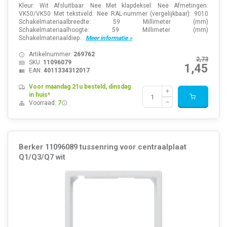
Kleur: Wit Afsluitbaar: Nee Met klapdeksel: Nee Afmetingen:
VK50/VK50 Met tekstveld: Nee RAL-nummer (vergelijkbaar): 9010
Schakelmateriaalbreedte: 59 Millimeter (mm)
Schakelmateriaalhoogte: 59 Millimeter (mm)
Schakelmateriaaldiep...
Meer informatie »
Artikelnummer:
269762
2,73
SKU:
11096079
1,45
EAN:
4011334312017
Voor maandag 21u besteld, dinsdag
in huis*
Voorraad:
7
Berker 11096089 tussenring voor centraalplaat
Q1/Q3/Q7 wit