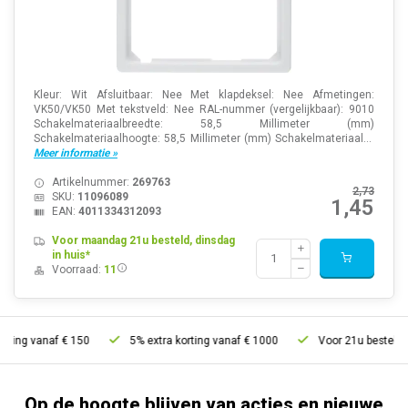
Kleur: Wit Afsluitbaar: Nee Met klapdeksel: Nee Afmetingen:
VK50/VK50 Met tekstveld: Nee RAL-nummer (vergelijkbaar): 9010
Schakelmateriaalbreedte: 58,5 Millimeter (mm)
Schakelmateriaalhoogte: 58,5 Millimeter (mm) Schakelmateriaal...
Meer informatie »
Artikelnummer:
269763
2,73
SKU:
11096089
1,45
EAN:
4011334312093
Voor maandag 21u besteld, dinsdag
in huis*
Voorraad:
11
 vanaf € 150
5% extra korting vanaf € 1000
Voor 21u besteld, morge
Op de hoogte blijven van acties en nieuwe