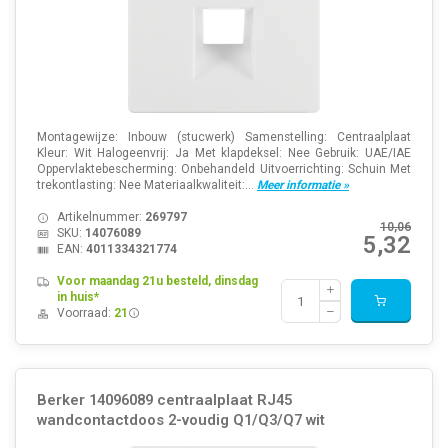
Montagewijze: Inbouw (stucwerk) Samenstelling: Centraalplaat
Kleur: Wit Halogeenvrij: Ja Met klapdeksel: Nee Gebruik: UAE/IAE
Oppervlaktebescherming: Onbehandeld Uitvoerrichting: Schuin Met
trekontlasting: Nee Materiaalkwaliteit:...
Meer informatie »
Artikelnummer:
269797
10,06
SKU:
14076089
5,32
EAN:
4011334321774
Voor maandag 21u besteld, dinsdag
in huis*
Voorraad:
21
Berker 14096089 centraalplaat RJ45
wandcontactdoos 2-voudig Q1/Q3/Q7 wit