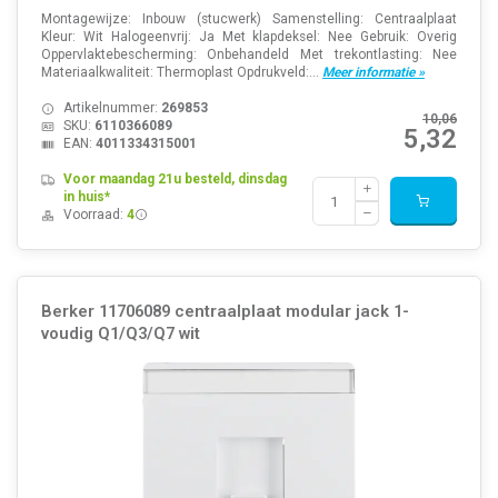
Montagewijze: Inbouw (stucwerk) Samenstelling: Centraalplaat
Kleur: Wit Halogeenvrij: Ja Met klapdeksel: Nee Gebruik: Overig
Oppervlaktebescherming: Onbehandeld Met trekontlasting: Nee
Materiaalkwaliteit: Thermoplast Opdrukveld:...
Meer informatie »
Artikelnummer:
269853
10,06
SKU:
6110366089
5,32
EAN:
4011334315001
Voor maandag 21u besteld, dinsdag
in huis*
Voorraad:
4
Berker 11706089 centraalplaat modular jack 1-
voudig Q1/Q3/Q7 wit