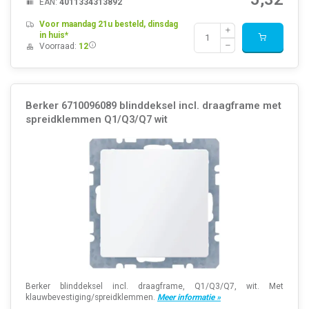
EAN:
4011334313892
Voor maandag 21u besteld, dinsdag
in huis*
Voorraad:
12
Berker 6710096089 blinddeksel incl. draagframe met
spreidklemmen Q1/Q3/Q7 wit
Berker blinddeksel incl. draagframe, Q1/Q3/Q7, wit. Met
klauwbevestiging/spreidklemmen.
Meer informatie »