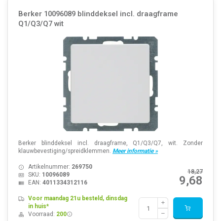
Berker 10096089 blinddeksel incl. draagframe
Q1/Q3/Q7 wit
Berker blinddeksel incl. draagframe, Q1/Q3/Q7, wit. Zonder
klauwbevestiging/spreidklemmen.
Meer informatie »
Artikelnummer:
269750
18,27
SKU:
10096089
9,68
EAN:
4011334312116
Voor maandag 21u besteld, dinsdag
in huis*
Voorraad:
200