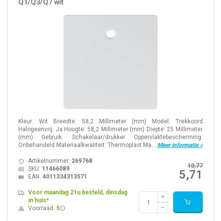
Q1/Q3/Q7 wit
Kleur: Wit Breedte: 58,2 Millimeter (mm) Model: Trekkoord
Halogeenvrij: Ja Hoogte: 58,2 Millimeter (mm) Diepte: 25 Millimeter
(mm) Gebruik: Schakelaar/drukker Oppervlaktebescherming:
Onbehandeld Materiaalkwaliteit: Thermoplast Ma...
Meer informatie »
Artikelnummer:
269768
10,77
SKU:
11466089
5,71
EAN:
4011334313571
Voor maandag 21u besteld, dinsdag
in huis*
Voorraad:
5