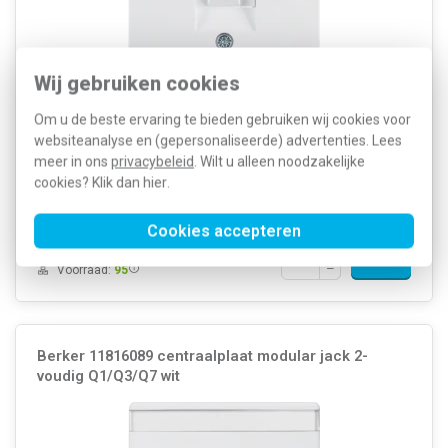
Wij gebruiken cookies
Montagewijze: Inbouw (stucwerk) Samenstelling: Centraalplaat
Kleur: Wit Halogeenvrij: Ja Met klapdeksel: Nee Gebruik: Modular-
Om u de beste ervaring te bieden gebruiken wij cookies voor
Jack Oppervlaktebescherming: Onbehandeld Met trekontlasting:
websiteanalyse en (gepersonaliseerde) advertenties. Lees
Nee Materiaalkwaliteit: Thermoplast Opdruk...
Meer informatie »
meer in ons
privacybeleid
. Wilt u alleen noodzakelijke
Artikelnummer:
269770
cookies? Klik dan
hier
.
17,24
SKU:
11706089
9,14
EAN:
4011334313953
Cookies accepteren
Voor maandag 21u besteld, dinsdag
in huis*
Voorraad:
95
Berker 11816089 centraalplaat modular jack 2-
voudig Q1/Q3/Q7 wit