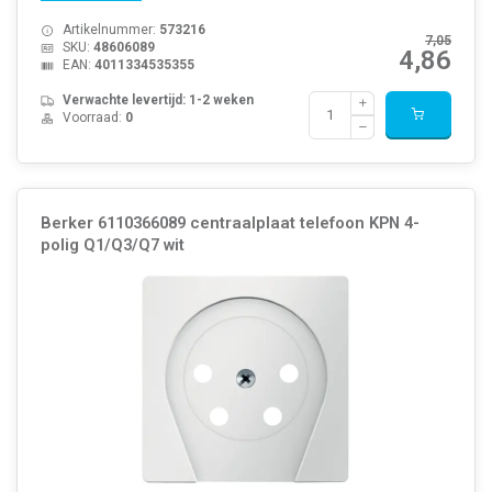
Artikelnummer:
573216
7,05
SKU:
48606089
4,86
EAN:
4011334535355
Verwachte levertijd: 1-2 weken
Voorraad:
0
Berker 6110366089 centraalplaat telefoon KPN 4-
polig Q1/Q3/Q7 wit