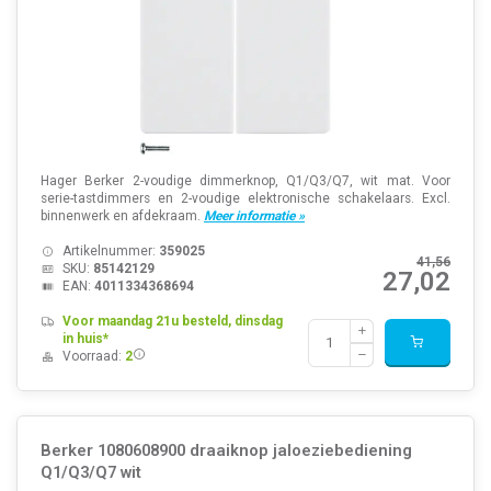
Hager Berker 2-voudige dimmerknop, Q1/Q3/Q7, wit mat. Voor
serie-tastdimmers en 2-voudige elektronische schakelaars. Excl.
binnenwerk en afdekraam.
Meer informatie »
Artikelnummer:
359025
41,56
SKU:
85142129
27,02
EAN:
4011334368694
Voor maandag 21u besteld, dinsdag
in huis*
Voorraad:
2
Berker 1080608900 draaiknop jaloeziebediening
Q1/Q3/Q7 wit