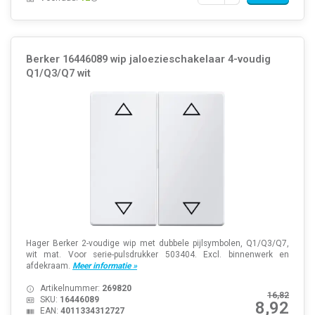
Berker 16446089 wip jaloezieschakelaar 4-voudig
Q1/Q3/Q7 wit
Hager Berker 2-voudige wip met dubbele pijlsymbolen, Q1/Q3/Q7,
wit mat. Voor serie-pulsdrukker 503404. Excl. binnenwerk en
afdekraam.
Meer informatie »
Artikelnummer:
269820
16,82
SKU:
16446089
8,92
EAN:
4011334312727