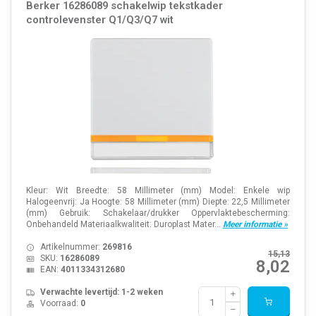
Berker 16286089 schakelwip tekstkader
controlevenster Q1/Q3/Q7 wit
Kleur: Wit Breedte: 58 Millimeter (mm) Model: Enkele wip
Halogeenvrij: Ja Hoogte: 58 Millimeter (mm) Diepte: 22,5 Millimeter
(mm) Gebruik: Schakelaar/drukker Oppervlaktebescherming:
Onbehandeld Materiaalkwaliteit: Duroplast Mater...
Meer informatie »
Artikelnummer:
269816
15,13
SKU:
16286089
8,02
EAN:
4011334312680
Verwachte levertijd: 1-2 weken
Voorraad:
0