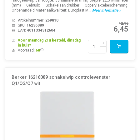
Halogeenvrij: Ja Hoogte: 58 Millimeter (mm) Diepte: 22,5 Millimeter
(mm) Gebruik: Schakelaar/drukker Oppervlaktebescherming:
Onbehandeld Materiaalkwaliteit: Duroplast M...
Meer informatie »
Artikelnummer:
269810
12,16
SKU:
16236089
6,45
EAN:
4011334312604
Voor maandag 21u besteld, dinsdag
in huis*
Voorraad:
68
Berker 16216089 schakelwip controlevenster
Q1/Q3/Q7 wit