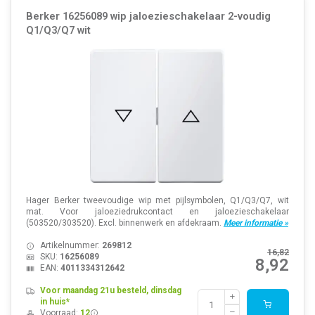
Berker 16256089 wip jaloezieschakelaar 2-voudig
Q1/Q3/Q7 wit
Hager Berker tweevoudige wip met pijlsymbolen, Q1/Q3/Q7, wit
mat. Voor jaloeziedrukcontact en jaloezieschakelaar
(503520/303520). Excl. binnenwerk en afdekraam.
Meer informatie »
Artikelnummer:
269812
16,82
SKU:
16256089
8,92
EAN:
4011334312642
Voor maandag 21u besteld, dinsdag
in huis*
Voorraad:
12