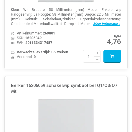
Kleur: Wit Breedte: 58 Millimeter (mm) Model: Enkele wip
Halogeenvrij: Ja Hoogte: 58 Millimeter (mm) Diepte: 22,5 Millimeter
(mm) Gebruik: Schakelaar/drukker Oppervlaktebescherming:
Onbehandeld Materiaalkwaliteit: Duroplast Mater...
Meer informatie »
Artikelnummer:
269801
8,97
SKU:
16206049
4,76
EAN:
4011334317487
Verwachte levertijd: 1-2 weken
Voorraad:
0
Berker 16206059 schakelwip symbool bel Q1/Q3/Q7
wit