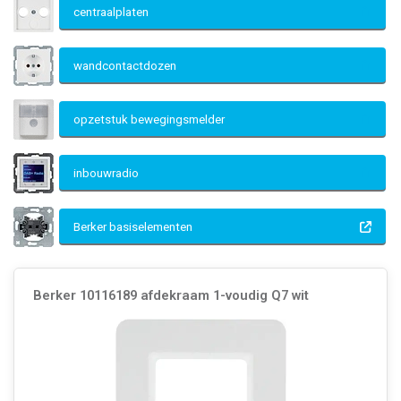
centraalplaten
wandcontactdozen
opzetstuk bewegingsmelder
inbouwradio
Berker basiselementen
Berker 10116189 afdekraam 1-voudig Q7 wit