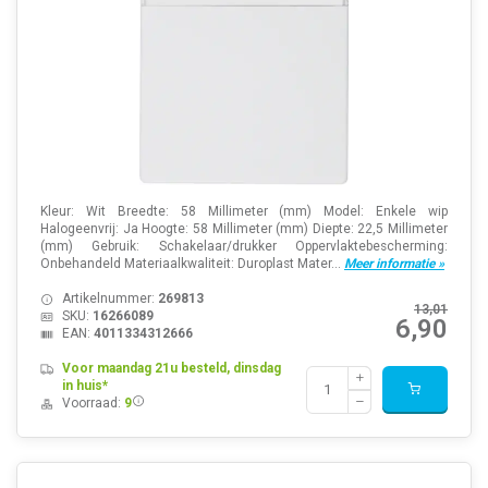
Kleur: Wit Breedte: 58 Millimeter (mm) Model: Enkele wip
Halogeenvrij: Ja Hoogte: 58 Millimeter (mm) Diepte: 22,5 Millimeter
(mm) Gebruik: Schakelaar/drukker Oppervlaktebescherming:
Onbehandeld Materiaalkwaliteit: Duroplast Mater...
Meer informatie »
Artikelnummer:
269813
13,01
SKU:
16266089
6,90
EAN:
4011334312666
Voor maandag 21u besteld, dinsdag
in huis*
Voorraad:
9