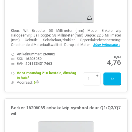
Kleur: Wit Breedte: 58 Millimeter (mm) Model: Enkele wip
Halogeenvrij: Ja Hoogte: 58 Millimeter (mm) Diepte: 22,5 Millimeter
(mm) Gebruik: Schakelaar/drukker Oppervlaktebescherming:
Onbehandeld Materiaalkwaliteit: Duroplast Mater...
Meer informatie »
Artikelnummer:
269802
8,97
SKU:
16206059
4,76
EAN:
4011334317463
Voor maandag 21u besteld, dinsdag
in huis*
Voorraad:
6
Berker 16206069 schakelwip symbool deur Q1/Q3/Q7
wit