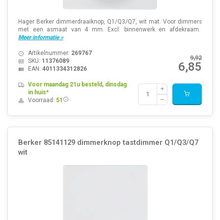
Hager Berker dimmerdraaiknop, Q1/Q3/Q7, wit mat. Voor dimmers
met een asmaat van 4 mm. Excl. binnenwerk en afdekraam.
Meer informatie »
Artikelnummer:
269767
9,92
SKU:
11376089
6,85
EAN:
4011334312826
Voor maandag 21u besteld, dinsdag
in huis*
Voorraad:
51
Berker 85141129 dimmerknop tastdimmer Q1/Q3/Q7
wit