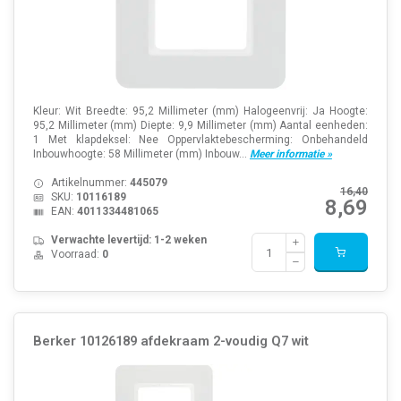
Kleur: Wit Breedte: 95,2 Millimeter (mm) Halogeenvrij: Ja Hoogte:
95,2 Millimeter (mm) Diepte: 9,9 Millimeter (mm) Aantal eenheden:
1 Met klapdeksel: Nee Oppervlaktebescherming: Onbehandeld
Inbouwhoogte: 58 Millimeter (mm) Inbouw...
Meer informatie »
Artikelnummer:
445079
16,40
SKU:
10116189
8,69
EAN:
4011334481065
Verwachte levertijd: 1-2 weken
Voorraad:
0
Berker 10126189 afdekraam 2-voudig Q7 wit