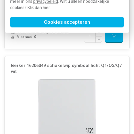
meer in ons
privacybeleid
. Wilt u alleen noodzakelijke
Onbehandeld Materiaalkwaliteit: Duroplast Mater...
Meer informatie »
cookies? Klik dan
hier
.
Artikelnummer:
269811
11,22
SKU:
16246089
5,94
Cookies accepteren
EAN:
4011334312628
Verwachte levertijd: 1-2 weken
Voorraad:
0
Berker 16206049 schakelwip symbool licht Q1/Q3/Q7
wit