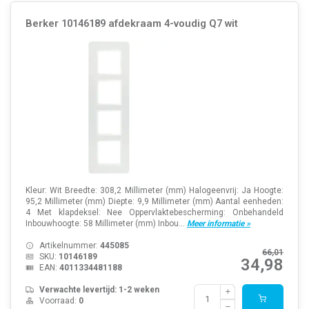
Berker 10146189 afdekraam 4-voudig Q7 wit
Kleur: Wit Breedte: 308,2 Millimeter (mm) Halogeenvrij: Ja Hoogte:
95,2 Millimeter (mm) Diepte: 9,9 Millimeter (mm) Aantal eenheden:
4 Met klapdeksel: Nee Oppervlaktebescherming: Onbehandeld
Inbouwhoogte: 58 Millimeter (mm) Inbou...
Meer informatie »
Artikelnummer:
445085
66,01
SKU:
10146189
34,98
EAN:
4011334481188
Verwachte levertijd: 1-2 weken
Voorraad:
0