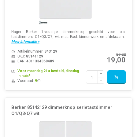
Hager Berker 1-voudige dimmerknop, geschikt voor o.a.
tastdimmers, Q1/Q3/Q7, wit mat. Excl. binnenwerk en afdekraam.
Meer informatie »
Artikelnummer:
343129
29,22
SKU:
85141129
19,00
EAN:
4011334368489
Voor maandag 21u besteld, dinsdag
in huis*
Voorraad:
9
Berker 85142129 dimmerknop serietastdimmer
Q1/Q3/Q7 wit