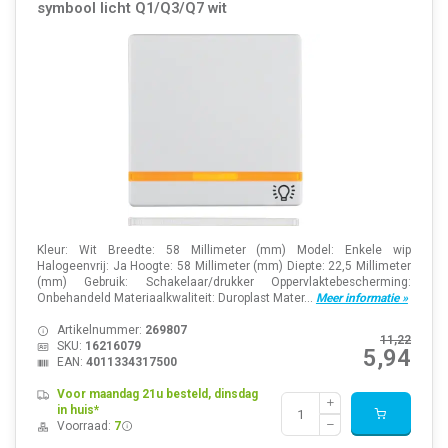
symbool licht Q1/Q3/Q7 wit
Kleur: Wit Breedte: 58 Millimeter (mm) Model: Enkele wip
Halogeenvrij: Ja Hoogte: 58 Millimeter (mm) Diepte: 22,5 Millimeter
(mm) Gebruik: Schakelaar/drukker Oppervlaktebescherming:
Onbehandeld Materiaalkwaliteit: Duroplast Mater...
Meer informatie »
Artikelnummer:
269807
11,22
SKU:
16216079
5,94
EAN:
4011334317500
Voor maandag 21u besteld, dinsdag
in huis*
Voorraad:
7