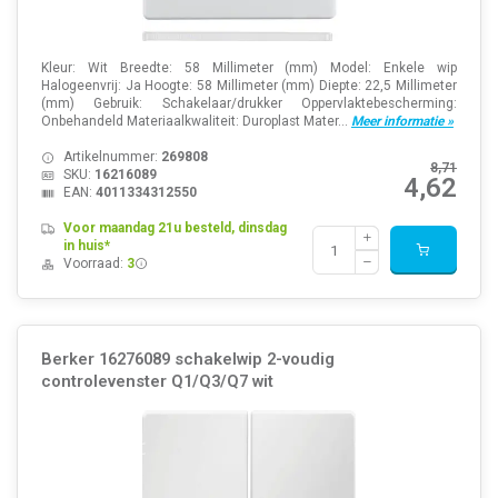
Kleur: Wit Breedte: 58 Millimeter (mm) Model: Enkele wip
Halogeenvrij: Ja Hoogte: 58 Millimeter (mm) Diepte: 22,5 Millimeter
(mm) Gebruik: Schakelaar/drukker Oppervlaktebescherming:
Onbehandeld Materiaalkwaliteit: Duroplast Mater...
Meer informatie »
Artikelnummer:
269808
8,71
SKU:
16216089
4,62
EAN:
4011334312550
Voor maandag 21u besteld, dinsdag
in huis*
Voorraad:
3
Berker 16276089 schakelwip 2-voudig
controlevenster Q1/Q3/Q7 wit