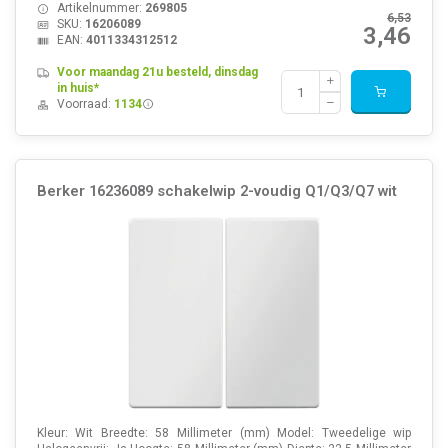
Artikelnummer:
269805
6,53
SKU:
16206089
3,46
EAN:
4011334312512
Voor maandag 21u besteld, dinsdag
in huis*
Voorraad:
1134
Berker 16236089 schakelwip 2-voudig Q1/Q3/Q7 wit
Kleur: Wit Breedte: 58 Millimeter (mm) Model: Tweedelige wip