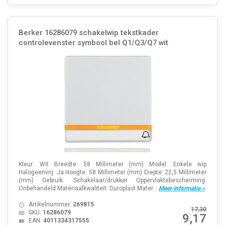
Berker 16286079 schakelwip tekstkader
controlevenster symbool bel Q1/Q3/Q7 wit
Kleur: Wit Breedte: 58 Millimeter (mm) Model: Enkele wip
Halogeenvrij: Ja Hoogte: 58 Millimeter (mm) Diepte: 22,5 Millimeter
(mm) Gebruik: Schakelaar/drukker Oppervlaktebescherming:
Onbehandeld Materiaalkwaliteit: Duroplast Mater...
Meer informatie »
Artikelnummer:
269815
17,30
SKU:
16286079
9,17
EAN:
4011334317555