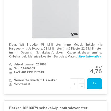
Kleur: Wit Breedte: 58 Millimeter (mm) Model: Enkele wip
Halogeenvrij: Ja Hoogte: 58 Millimeter (mm) Diepte: 22,5 Millimeter
(mm) Gebruik: Schakelaar/drukker Oppervlaktebescherming:
Onbehandeld Materiaalkwaliteit: Duroplast Mater...
Meer informatie »
Artikelnummer:
269803
8,97
SKU:
16206069
4,76
EAN:
4011334317449
Verwachte levertijd: 1-2 weken
Voorraad:
0
Berker 16216079 schakelwip controlevenster