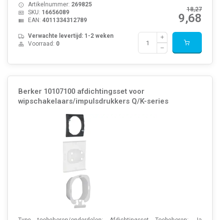
Artikelnummer:
269825
18,27
SKU:
16656089
9,68
EAN:
4011334312789
Verwachte levertijd: 1-2 weken
Voorraad:
0
Berker 10107100 afdichtingsset voor
wipschakelaars/impulsdrukkers Q/K-series
Type toebehoren/onderdelen: Afdichtingsset Toebehoren: Ja