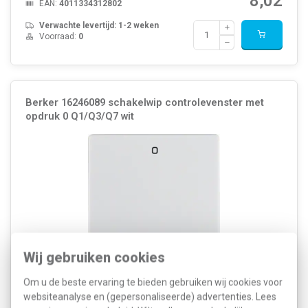
8,02
EAN:
4011334312802
Verwachte levertijd: 1-2 weken
Voorraad:
0
Berker 16246089 schakelwip controlevenster met
opdruk 0 Q1/Q3/Q7 wit
Wij gebruiken cookies
Om u de beste ervaring te bieden gebruiken wij cookies voor
Kleur: Wit Breedte: 58 Millimeter (mm) Model: Enkele wip
Halogeenvrij: Ja Hoogte: 58 Millimeter (mm) Diepte: 22,5 Millimeter
websiteanalyse en (gepersonaliseerde) advertenties. Lees
(mm) Gebruik: Schakelaar/drukker Oppervlaktebescherming: