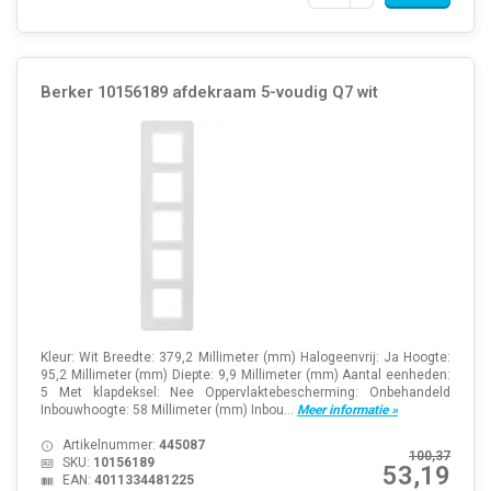
Berker 10156189 afdekraam 5-voudig Q7 wit
Kleur: Wit Breedte: 379,2 Millimeter (mm) Halogeenvrij: Ja Hoogte:
95,2 Millimeter (mm) Diepte: 9,9 Millimeter (mm) Aantal eenheden:
5 Met klapdeksel: Nee Oppervlaktebescherming: Onbehandeld
Inbouwhoogte: 58 Millimeter (mm) Inbou...
Meer informatie »
Artikelnummer:
445087
100,37
SKU:
10156189
53,19
EAN:
4011334481225