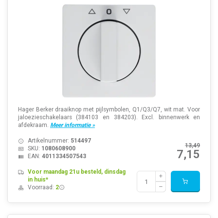
Hager Berker draaiknop met pijlsymbolen, Q1/Q3/Q7, wit mat. Voor
jaloezieschakelaars (384103 en 384203). Excl. binnenwerk en
afdekraam.
Meer informatie »
Artikelnummer:
514497
13,49
SKU:
1080608900
7,15
EAN:
4011334507543
Voor maandag 21u besteld, dinsdag
in huis*
Voorraad:
2