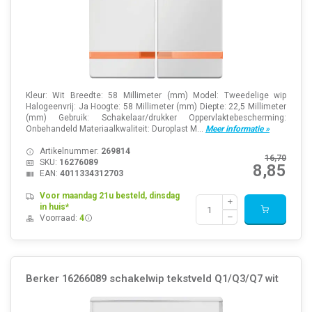
Kleur: Wit Breedte: 58 Millimeter (mm) Model: Tweedelige wip
Halogeenvrij: Ja Hoogte: 58 Millimeter (mm) Diepte: 22,5 Millimeter
(mm) Gebruik: Schakelaar/drukker Oppervlaktebescherming:
Onbehandeld Materiaalkwaliteit: Duroplast M...
Meer informatie »
Artikelnummer:
269814
16,70
SKU:
16276089
8,85
EAN:
4011334312703
Voor maandag 21u besteld, dinsdag
in huis*
Voorraad:
4
Berker 16266089 schakelwip tekstveld Q1/Q3/Q7 wit