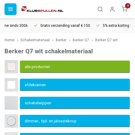
0
Gratis verzending vanaf € 150
5% extra korting vanaf € 1000
Home
Schakelmateriaal
Berker
Berker Q7
Berker Q7 wit
Berker Q7 wit schakelmateriaal
alle producten
afdekramen
schakelwippen
dimmer-, tijd- en jaloezieknop