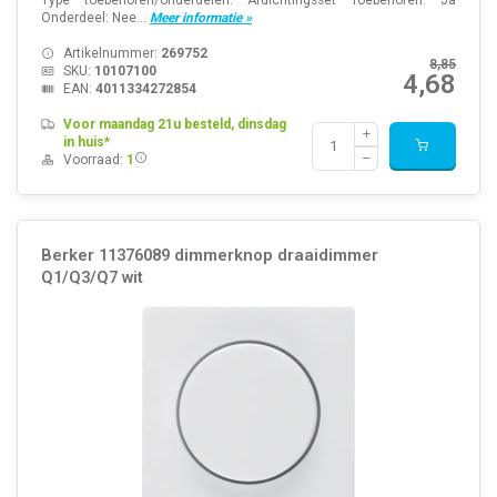
Onderdeel: Nee...
Meer informatie »
Artikelnummer:
269752
8,85
SKU:
10107100
4,68
EAN:
4011334272854
Voor maandag 21u besteld, dinsdag
in huis*
Voorraad:
1
Berker 11376089 dimmerknop draaidimmer
Q1/Q3/Q7 wit