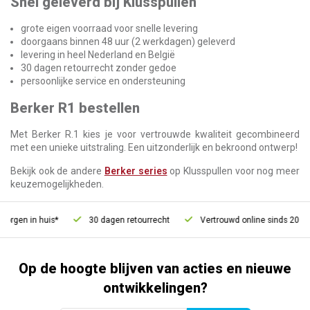
Snel geleverd bij Klusspullen
grote eigen voorraad voor snelle levering
doorgaans binnen 48 uur (2 werkdagen) geleverd
levering in heel Nederland en België
30 dagen retourrecht zonder gedoe
persoonlijke service en ondersteuning
Berker R1 bestellen
Met Berker R.1 kies je voor vertrouwde kwaliteit gecombineerd
met een unieke uitstraling. Een uitzonderlijk en bekroond ontwerp!
Bekijk ook de andere
Berker series
op Klusspullen voor nog meer
keuzemogelijkheden.
gen in huis*
30 dagen retourrecht
Vertrouwd online sinds 2006
Op de hoogte blijven van acties en nieuwe
ontwikkelingen?