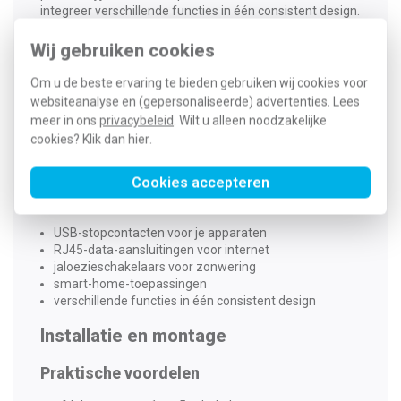
integreer verschillende functies in één consistent design.
Functionaliteiten van Berker R1
Wij gebruiken cookies
Standaard functies
Om u de beste ervaring te bieden gebruiken wij cookies voor
websiteanalyse en (gepersonaliseerde) advertenties. Lees
lichtschakelaars met ronde wippen
meer in ons
privacybeleid
. Wilt u alleen noodzakelijke
moderne dimmers voor sfeerverlichting
cookies? Klik dan
hier
.
stopcontacten in verschillende uitvoeringen
bewegingsmelders voor automatische verlichting
Cookies accepteren
Geavanceerde mogelijkheden
USB-stopcontacten voor je apparaten
RJ45-data-aansluitingen voor internet
jaloezieschakelaars voor zonwering
smart-home-toepassingen
verschillende functies in één consistent design
Installatie en montage
Praktische voordelen