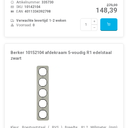
Artikelnummer:
335730
279,99
SKU:
10142104
148,39
EAN:
4011334392798
Verwachte levertijd: 1-2 weken
Voorraad:
0
Berker 10152104 afdekraam 5-voudig R1 edelstaal
zwart
Kleur: Roestvaststaal ( RVS ) Breedte: 81,2 Millimeter (mm)