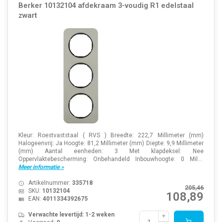
Berker 10132104 afdekraam 3-voudig R1 edelstaal
zwart
Kleur: Roestvaststaal ( RVS ) Breedte: 222,7 Millimeter (mm)
Halogeenvrij: Ja Hoogte: 81,2 Millimeter (mm) Diepte: 9,9 Millimeter
(mm) Aantal eenheden: 3 Met klapdeksel: Nee
Oppervlaktebescherming: Onbehandeld Inbouwhoogte: 0 Mil...
Meer informatie »
Artikelnummer:
335718
205,46
SKU:
10132104
108,89
EAN:
4011334392675
Verwachte levertijd: 1-2 weken