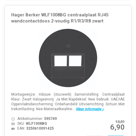
Hager Berker WLF1008BG centraalplaat RJ45
wandcontactdoos 2-voudig R1/R3/R8 zwart
Montagewijze: Inbouw (stucwerk) Samenstelling: Centraalplaat
Kleur: Zwart Halogeenvrij: Ja Met klapdeksel: Nee Gebruik: UAE/IAE
Oppervlaktebescherming: Onbehandeld Uitvoerrichting: Schuin Met
trekontlasting: Nee Materiaalkwalitei...
Meer informatie »
Artikelnummer:
595749
13,01
SKU:
WLF1008BG
6,90
EAN:
3250610091425