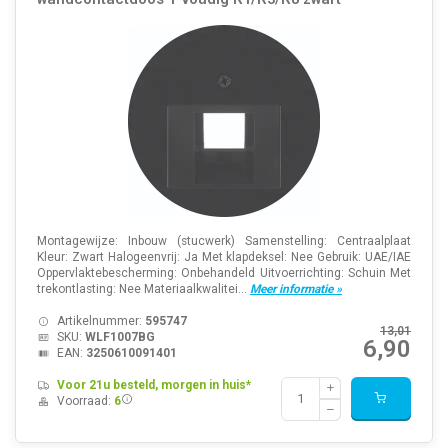
Montagewijze: Inbouw (stucwerk) Samenstelling: Centraalplaat
Kleur: Zwart Halogeenvrij: Ja Met klapdeksel: Nee Gebruik: UAE/IAE
Oppervlaktebescherming: Onbehandeld Uitvoerrichting: Schuin Met
trekontlasting: Nee Materiaalkwalitei...
Meer informatie »
Artikelnummer:
595747
13,01
SKU:
WLF1007BG
6,90
EAN:
3250610091401
Voor 21u besteld, morgen in huis*
Voorraad:
6