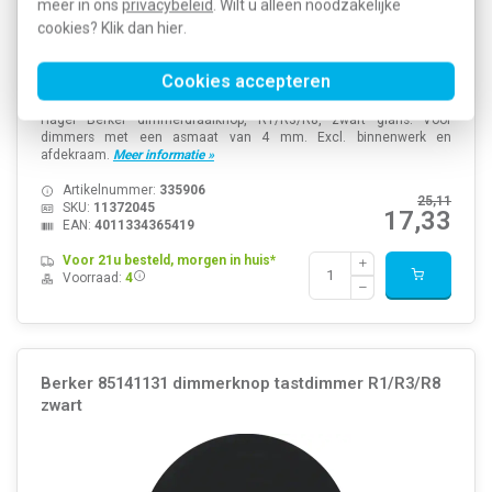
meer in ons
privacybeleid
. Wilt u alleen noodzakelijke
cookies? Klik dan
hier
.
Cookies accepteren
Hager Berker dimmerdraaiknop, R1/R3/R8, zwart glans. Voor
dimmers met een asmaat van 4 mm. Excl. binnenwerk en
afdekraam.
Meer informatie »
Artikelnummer:
335906
25,11
SKU:
11372045
17,33
EAN:
4011334365419
Voor 21u besteld, morgen in huis*
Voorraad:
4
Berker 85141131 dimmerknop tastdimmer R1/R3/R8
zwart