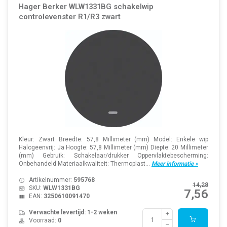
Hager Berker WLW1331BG schakelwip
controlevenster R1/R3 zwart
Kleur: Zwart Breedte: 57,8 Millimeter (mm) Model: Enkele wip
Halogeenvrij: Ja Hoogte: 57,8 Millimeter (mm) Diepte: 20 Millimeter
(mm) Gebruik: Schakelaar/drukker Oppervlaktebescherming:
Onbehandeld Materiaalkwaliteit: Thermoplast...
Meer informatie »
Artikelnummer:
595768
14,28
SKU:
WLW1331BG
7,56
EAN:
3250610091470
Verwachte levertijd: 1-2 weken
Voorraad:
0