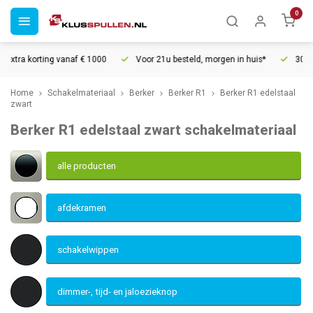
0
naf € 1000
Voor 21u besteld, morgen in huis*
30 dagen retourrecht
Home
Schakelmateriaal
Berker
Berker R1
Berker R1 edelstaal
zwart
Berker R1 edelstaal zwart schakelmateriaal
alle producten
afdekramen
schakelwippen
dimmer-, tijd- en jaloezieknop