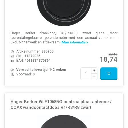
Hager Berker draaiknop, R1/R3/R8, zwart glans. Voor
toerentalregelaar of potentiometer met een asmaat van 4 mm.
Excl. binnenwerk en afdekraam.
Meer informatie »
Artikelnummer:
335905
27,16
SKU:
11372035
18,74
EAN:
4011334370864
Verwachte levertijd: 1-2 weken
Voorraad:
0
Hager Berker WLF1068BG centraalplaat antenne /
COAX wandcontactdoos R1/R3/R8 zwart