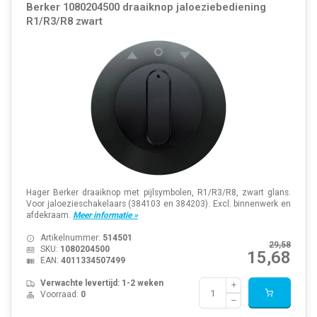
Berker 1080204500 draaiknop jaloeziebediening
R1/R3/R8 zwart
Hager Berker draaiknop met pijlsymbolen, R1/R3/R8, zwart glans.
Voor jaloezieschakelaars (384103 en 384203). Excl. binnenwerk en
afdekraam.
Meer informatie »
Artikelnummer:
514501
29,58
SKU:
1080204500
15,68
EAN:
4011334507499
Verwachte levertijd: 1-2 weken
Voorraad:
0