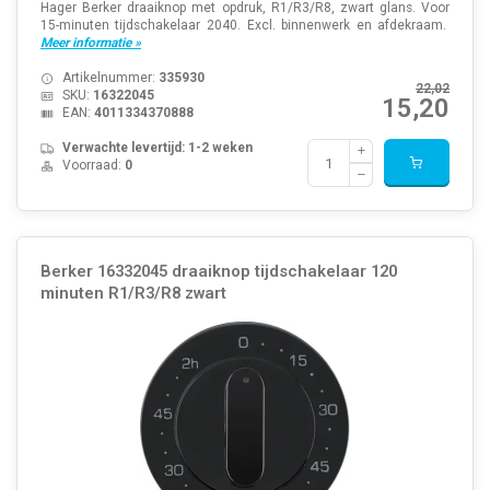
Hager Berker draaiknop met opdruk, R1/R3/R8, zwart glans. Voor
15-minuten tijdschakelaar 2040. Excl. binnenwerk en afdekraam.
Meer informatie »
Artikelnummer:
335930
22,02
SKU:
16322045
15,20
EAN:
4011334370888
Verwachte levertijd: 1-2 weken
Voorraad:
0
Berker 16332045 draaiknop tijdschakelaar 120
minuten R1/R3/R8 zwart