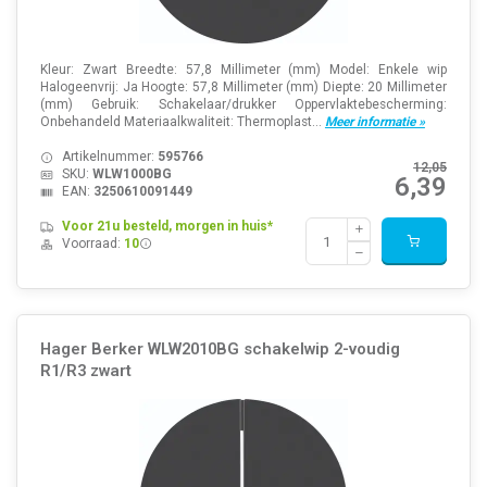
Kleur: Zwart Breedte: 57,8 Millimeter (mm) Model: Enkele wip
Halogeenvrij: Ja Hoogte: 57,8 Millimeter (mm) Diepte: 20 Millimeter
(mm) Gebruik: Schakelaar/drukker Oppervlaktebescherming:
Onbehandeld Materiaalkwaliteit: Thermoplast...
Meer informatie »
Artikelnummer:
595766
12,05
SKU:
WLW1000BG
6,39
EAN:
3250610091449
Voor 21u besteld, morgen in huis*
Voorraad:
10
Hager Berker WLW2010BG schakelwip 2-voudig
R1/R3 zwart