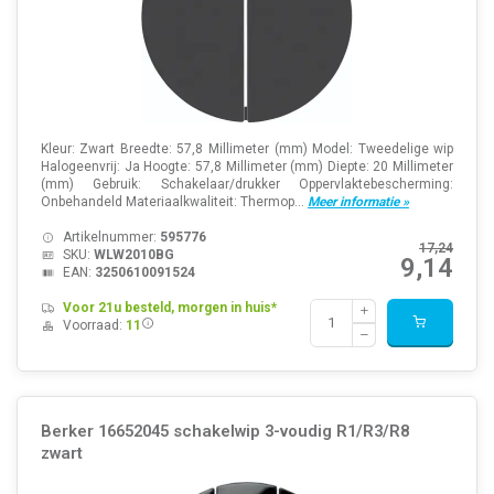
Kleur: Zwart Breedte: 57,8 Millimeter (mm) Model: Tweedelige wip
Halogeenvrij: Ja Hoogte: 57,8 Millimeter (mm) Diepte: 20 Millimeter
(mm) Gebruik: Schakelaar/drukker Oppervlaktebescherming:
Onbehandeld Materiaalkwaliteit: Thermop...
Meer informatie »
Artikelnummer:
595776
17,24
SKU:
WLW2010BG
9,14
EAN:
3250610091524
Voor 21u besteld, morgen in huis*
Voorraad:
11
Berker 16652045 schakelwip 3-voudig R1/R3/R8
zwart