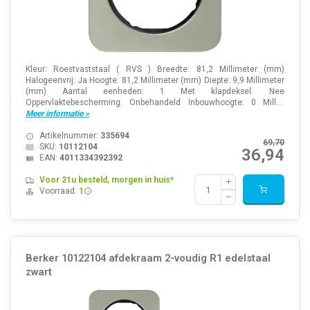
Kleur: Roestvaststaal ( RVS ) Breedte: 81,2 Millimeter (mm)
Halogeenvrij: Ja Hoogte: 81,2 Millimeter (mm) Diepte: 9,9 Millimeter
(mm) Aantal eenheden: 1 Met klapdeksel: Nee
Oppervlaktebescherming: Onbehandeld Inbouwhoogte: 0 Mill...
Meer informatie »
Artikelnummer:
335694
69,70
SKU:
10112104
36,94
EAN:
4011334392392
Voor 21u besteld, morgen in huis*
Voorraad:
1
Berker 10122104 afdekraam 2-voudig R1 edelstaal
zwart