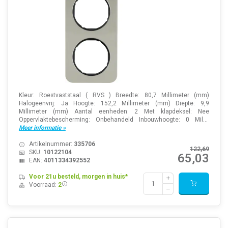
Kleur: Roestvaststaal ( RVS ) Breedte: 80,7 Millimeter (mm)
Halogeenvrij: Ja Hoogte: 152,2 Millimeter (mm) Diepte: 9,9
Millimeter (mm) Aantal eenheden: 2 Met klapdeksel: Nee
Oppervlaktebescherming: Onbehandeld Inbouwhoogte: 0 Mil...
Meer informatie »
Artikelnummer:
335706
122,69
SKU:
10122104
65,03
EAN:
4011334392552
Voor 21u besteld, morgen in huis*
Voorraad:
2