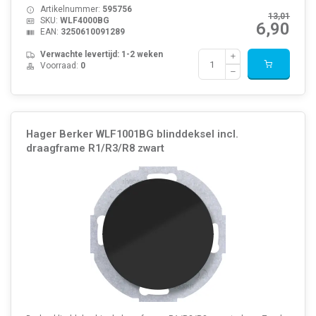
Artikelnummer:
595756
13,01
SKU:
WLF4000BG
6,90
EAN:
3250610091289
Verwachte levertijd: 1-2 weken
Voorraad:
0
Hager Berker WLF1001BG blinddeksel incl.
draagframe R1/R3/R8 zwart