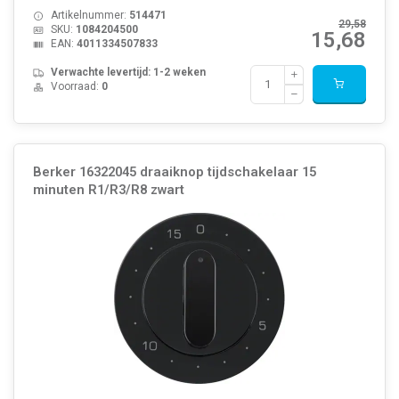
Artikelnummer:
514471
29,58
SKU:
1084204500
15,68
EAN:
4011334507833
Verwachte levertijd: 1-2 weken
Voorraad:
0
Berker 16322045 draaiknop tijdschakelaar 15
minuten R1/R3/R8 zwart