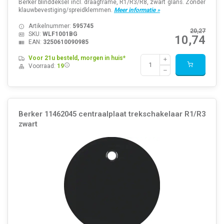
Berker blinddeksel incl. draagframe, R1/R3/R8, zwart glans. Zonder
klauwbevestiging/spreidklemmen.
Meer informatie »
Artikelnummer:
595745
20,27
SKU:
WLF1001BG
10,74
EAN:
3250610090985
Voor 21u besteld, morgen in huis*
Voorraad:
19
Berker 11462045 centraalplaat trekschakelaar R1/R3
zwart