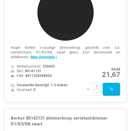
Hager Berker 1-voudige dimmerknop, geschikt voor o.a.
tastdimmers, R1/R3/R8, zwart glans. Excl. binnenwerk en
afdekraam.
Meer informatie »
Artikelnummer:
335602
33,34
SKU:
85141131
21,67
EAN:
4011334368502
Verwachte levertijd: 1-2 weken
Voorraad:
0
Berker 85142131 dimmerknop serietastdimmer
R1/R3/R8 zwart