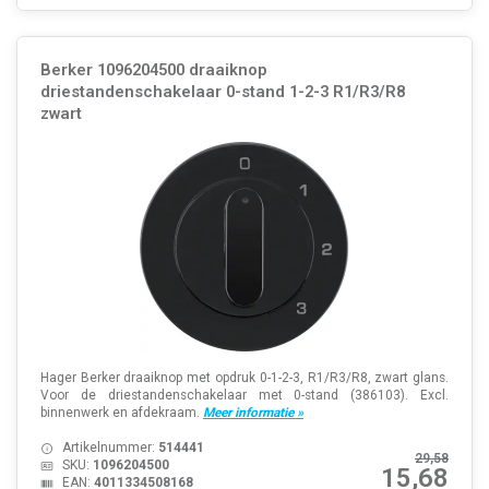
Berker 1096204500 draaiknop
driestandenschakelaar 0-stand 1-2-3 R1/R3/R8
zwart
Hager Berker draaiknop met opdruk 0-1-2-3, R1/R3/R8, zwart glans.
Voor de driestandenschakelaar met 0-stand (386103). Excl.
binnenwerk en afdekraam.
Meer informatie »
Artikelnummer:
514441
29,58
SKU:
1096204500
15,68
EAN:
4011334508168