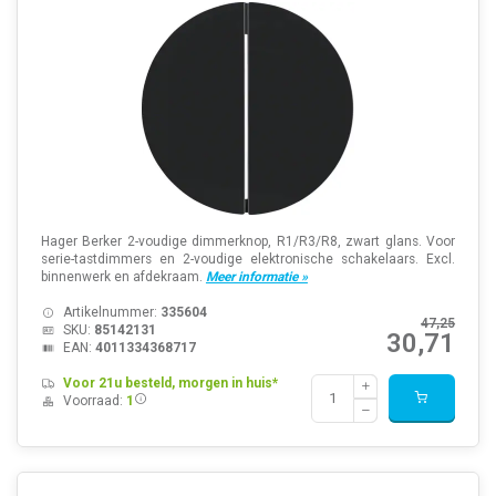
Hager Berker 2-voudige dimmerknop, R1/R3/R8, zwart glans. Voor
serie-tastdimmers en 2-voudige elektronische schakelaars. Excl.
binnenwerk en afdekraam.
Meer informatie »
Artikelnummer:
335604
47,25
SKU:
85142131
30,71
EAN:
4011334368717
Voor 21u besteld, morgen in huis*
Voorraad:
1