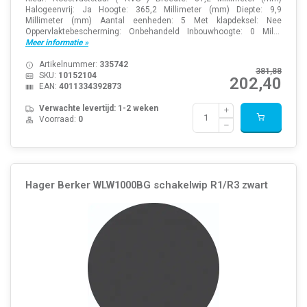
Halogeenvrij: Ja Hoogte: 365,2 Millimeter (mm) Diepte: 9,9
Millimeter (mm) Aantal eenheden: 5 Met klapdeksel: Nee
Oppervlaktebescherming: Onbehandeld Inbouwhoogte: 0 Mil...
Meer informatie »
Artikelnummer:
335742
381,88
SKU:
10152104
202,40
EAN:
4011334392873
Verwachte levertijd: 1-2 weken
Voorraad:
0
Hager Berker WLW1000BG schakelwip R1/R3 zwart