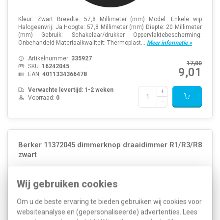
Kleur: Zwart Breedte: 57,8 Millimeter (mm) Model: Enkele wip
Halogeenvrij: Ja Hoogte: 57,8 Millimeter (mm) Diepte: 20 Millimeter
(mm) Gebruik: Schakelaar/drukker Oppervlaktebescherming:
Onbehandeld Materiaalkwaliteit: Thermoplast...
Meer informatie »
Artikelnummer:
335927
17,00
SKU:
16242045
9,01
EAN:
4011334366478
Verwachte levertijd: 1-2 weken
Voorraad:
0
Berker 11372045 dimmerknop draaidimmer R1/R3/R8
zwart
Wij gebruiken cookies
Om u de beste ervaring te bieden gebruiken wij cookies voor
websiteanalyse en (gepersonaliseerde) advertenties. Lees