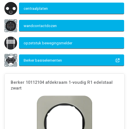
centraalplaten
wandcontactdozen
opzetstuk bewegingsmelder
Berker basiselementen
Berker 10112104 afdekraam 1-voudig R1 edelstaal
zwart