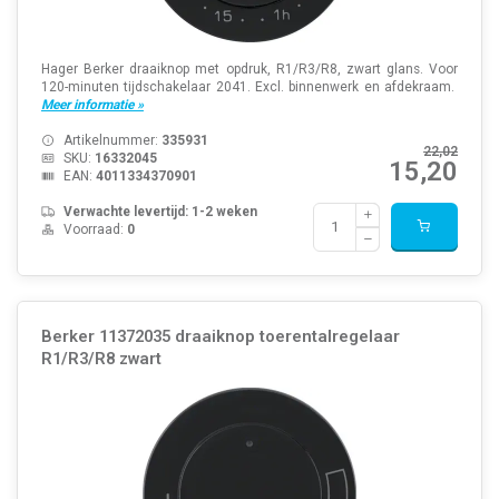
Hager Berker draaiknop met opdruk, R1/R3/R8, zwart glans. Voor
120-minuten tijdschakelaar 2041. Excl. binnenwerk en afdekraam.
Meer informatie »
Artikelnummer:
335931
22,02
SKU:
16332045
15,20
EAN:
4011334370901
Verwachte levertijd: 1-2 weken
Voorraad:
0
Berker 11372035 draaiknop toerentalregelaar
R1/R3/R8 zwart