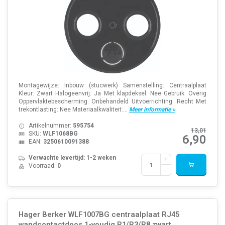
Montagewijze: Inbouw (stucwerk) Samenstelling: Centraalplaat
Kleur: Zwart Halogeenvrij: Ja Met klapdeksel: Nee Gebruik: Overig
Oppervlaktebescherming: Onbehandeld Uitvoerrichting: Recht Met
trekontlasting: Nee Materiaalkwaliteit:...
Meer informatie »
Artikelnummer:
595754
13,01
SKU:
WLF1068BG
6,90
EAN:
3250610091388
Verwachte levertijd: 1-2 weken
Voorraad:
0
Hager Berker WLF1007BG centraalplaat RJ45
wandcontactdoos 1-voudig R1/R3/R8 zwart