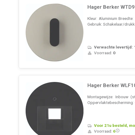
Hager Berker WTD91
Kleur: Aluminium Breedte:
Gebruik: Schakelaar/drukk
Verwachte levertijd:
Voorraad:
0
Hager Berker WLF10
Montagewijze: Inbouw (st
Oppervlaktebescherming: On
Voor 21u besteld, mo
Voorraad:
6