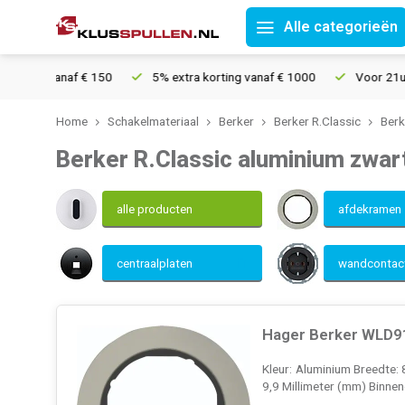
Alle categorieën
 € 150
5% extra korting vanaf € 1000
Voor 21u besteld, morgen
Home
Schakelmateriaal
Berker
Berker R.Classic
Berk
Berker R.Classic aluminium zwar
alle producten
afdekramen
centraalplaten
wandconta
Hager Berker WLD91
Kleur: Aluminium Breedte: 
9,9 Millimeter (mm) Binnen