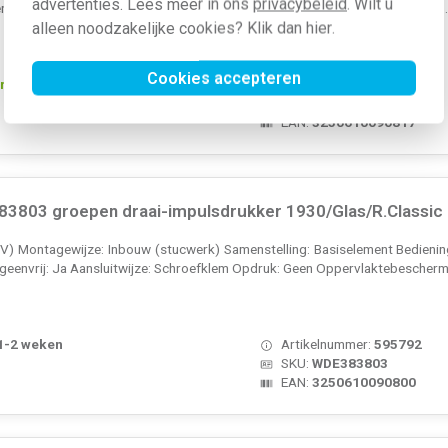
advertenties. Lees meer in ons
privacybeleid
. Wilt u
nvrij: Ja Aansluitwijze: Schroefklem Opdruk: Geen Oppervlaktebeschermin..
alleen noodzakelijke cookies? Klik dan
hier
.
Cookies accepteren
rgen in huis*
Artikelnummer:
595793
SKU:
WDE384603
EAN:
3250610090817
3803 groepen draai-impulsdrukker 1930/Glas/R.Classic
V) Montagewijze: Inbouw (stucwerk) Samenstelling: Basiselement Bediening
eenvrij: Ja Aansluitwijze: Schroefklem Opdruk: Geen Oppervlaktebescherm
 1-2 weken
Artikelnummer:
595792
SKU:
WDE383803
EAN:
3250610090800