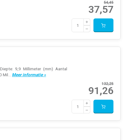
54,45
37,57
Diepte: 9,9 Millimeter (mm) Aantal
 Mil...
Meer informatie »
132,25
91,26