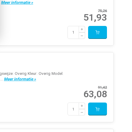
.
Meer informatie »
75,26
51,93
swijze: Overig Kleur: Overig Model:
...
Meer informatie »
91,42
63,08