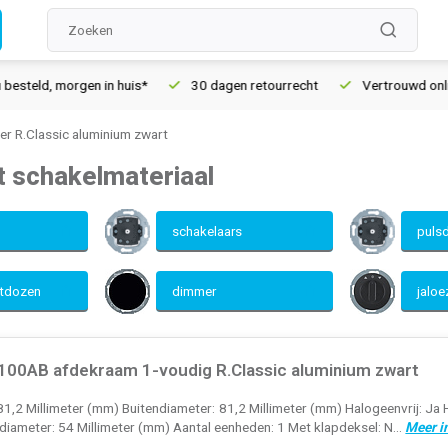
 in huis*
30 dagen retourrecht
Vertrouwd online sinds 2006
er R.Classic aluminium zwart
t schakelmateriaal
schakelaars
puls
ctdozen
dimmer
jalo
00AB afdekraam 1-voudig R.Classic aluminium zwart
81,2 Millimeter (mm) Buitendiameter: 81,2 Millimeter (mm) Halogeenvrij: Ja 
diameter: 54 Millimeter (mm) Aantal eenheden: 1 Met klapdeksel: N...
Meer i