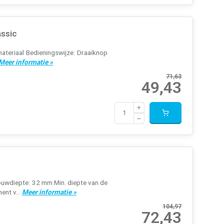
assic
teriaal Bedieningswijze: Draaiknop
Meer informatie »
71,63
49,43
uwdiepte: 32 mm Min. diepte van de
ent v...
Meer informatie »
104,97
72,43