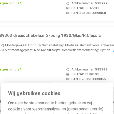
rgen in huis*
Artikelnummer:
595797
SKU:
WDE387703
EAN:
3250610090848
9303 draaischakelaar 2-polig 1930/Glas/R.Classic
(V) Montagewijze: Opbouw Samenstelling: Modulair element voor schakelma
: Ja Met montageplaat: Nee Aansluitwijze: Schroefklem Verlichting: Option...
rgen in huis*
Artikelnummer:
595798
SKU:
WDE389303
EAN:
3250610090855
Wij gebruiken cookies
4603 draai-impulsdrukker (verbreek + maak) 1930/Glas/
Om u de beste ervaring te bieden gebruiken wij
cookies voor websiteanalyse en (gepersonaliseerde)
V) Montagewijze: Inbouw (stucwerk) Samenstelling: Basiselement Bediening