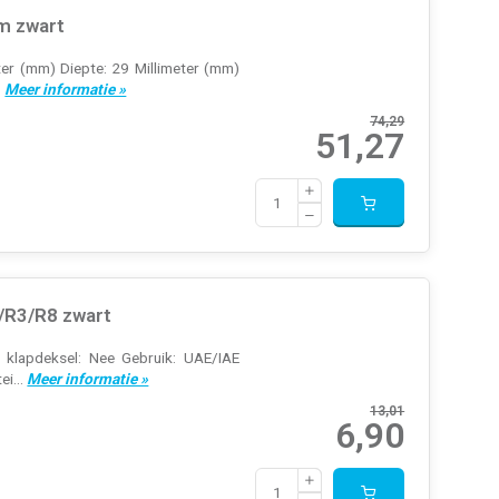
m zwart
ter (mm) Diepte: 29 Millimeter (mm)
.
Meer informatie »
74,29
51,27
/R3/R8 zwart
t klapdeksel: Nee Gebruik: UAE/IAE
ei...
Meer informatie »
13,01
6,90