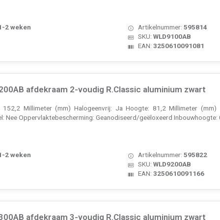
 1-2 weken
Artikelnummer:
595814
SKU:
WLD9100AB
EAN:
3250610091081
00AB afdekraam 2-voudig R.Classic aluminium zwart
: 152,2 Millimeter (mm) Halogeenvrij: Ja Hoogte: 81,2 Millimeter (mm) 
el: Nee Oppervlaktebescherming: Geanodiseerd/geëloxeerd Inbouwhoogte: 0
 1-2 weken
Artikelnummer:
595822
SKU:
WLD9200AB
EAN:
3250610091166
00AB afdekraam 3-voudig R.Classic aluminium zwart