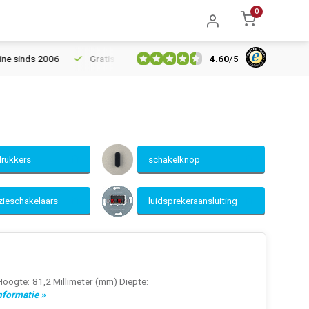
0
4.60
/
5
Gratis verzending vanaf € 150
5% extra korting vanaf € 1000
drukkers
schakelknop
ezieschakelaars
luidsprekeraansluiting
Hoogte: 81,2 Millimeter (mm) Diepte:
nformatie »