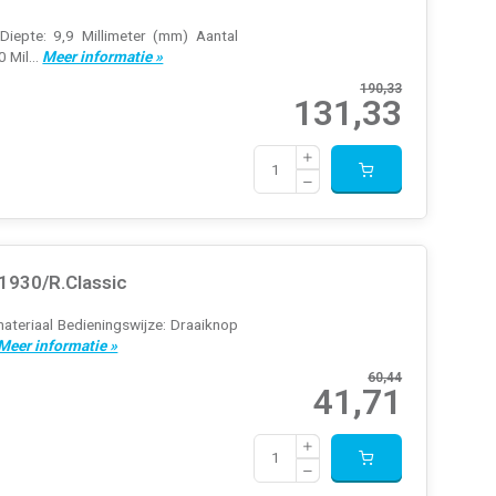
Diepte: 9,9 Millimeter (mm) Aantal
 Mil...
Meer informatie »
190,33
131,33
1930/R.Classic
teriaal Bedieningswijze: Draaiknop
Meer informatie »
60,44
41,71