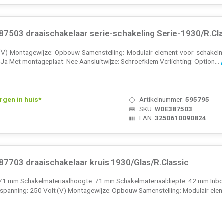
7503 draaischakelaar serie-schakeling Serie-1930/R.Cl
(V) Montagewijze: Opbouw Samenstelling: Modulair element voor schakelma
: Ja Met montageplaat: Nee Aansluitwijze: Schroefklem Verlichting: Option...
rgen in huis*
Artikelnummer:
595795
SKU:
WDE387503
EAN:
3250610090824
7703 draaischakelaar kruis 1930/Glas/R.Classic
 71 mm Schakelmateriaalhoogte: 71 mm Schakelmateriaaldiepte: 42 mm Inbo
panning: 250 Volt (V) Montagewijze: Opbouw Samenstelling: Modulair elem