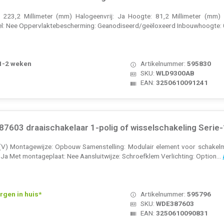
: 223,2 Millimeter (mm) Halogeenvrij: Ja Hoogte: 81,2 Millimeter (mm) 
el: Nee Oppervlaktebescherming: Geanodiseerd/geëloxeerd Inbouwhoogte: 0
 1-2 weken
Artikelnummer:
595830
SKU:
WLD9300AB
EAN:
3250610091241
603 draaischakelaar 1-polig of wisselschakeling Serie-
(V) Montagewijze: Opbouw Samenstelling: Modulair element voor schakelma
: Ja Met montageplaat: Nee Aansluitwijze: Schroefklem Verlichting: Option...
rgen in huis*
Artikelnummer:
595796
SKU:
WDE387603
EAN:
3250610090831