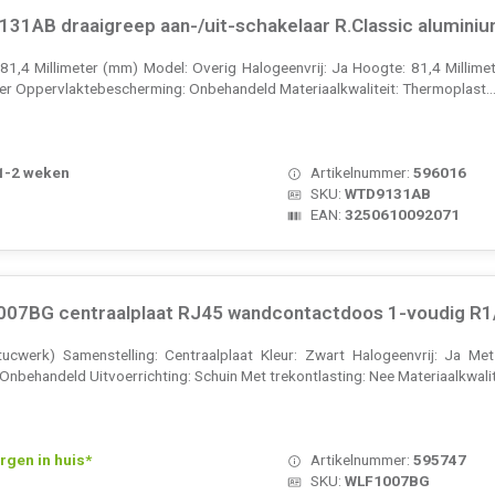
31AB draaigreep aan-/uit-schakelaar R.Classic aluminiu
 81,4 Millimeter (mm) Model: Overig Halogeenvrij: Ja Hoogte: 81,4 Millime
er Oppervlaktebescherming: Onbehandeld Materiaalkwaliteit: Thermoplast..
 1-2 weken
Artikelnummer:
596016
SKU:
WTD9131AB
EAN:
3250610092071
07BG centraalplaat RJ45 wandcontactdoos 1-voudig R1
ucwerk) Samenstelling: Centraalplaat Kleur: Zwart Halogeenvrij: Ja Me
behandeld Uitvoerrichting: Schuin Met trekontlasting: Nee Materiaalkwalit
rgen in huis*
Artikelnummer:
595747
SKU:
WLF1007BG