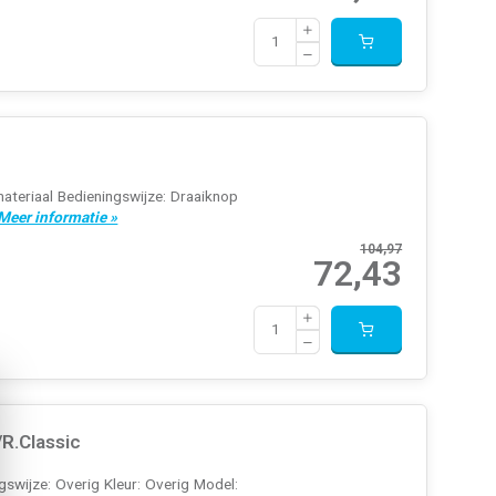
teriaal Bedieningswijze: Draaiknop
Meer informatie »
104,97
72,43
R.Classic
swijze: Overig Kleur: Overig Model: