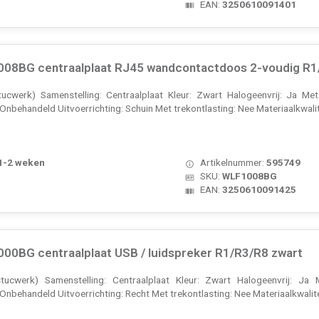
EAN:
3250610091401
08BG centraalplaat RJ45 wandcontactdoos 2-voudig R1
ucwerk) Samenstelling: Centraalplaat Kleur: Zwart Halogeenvrij: Ja Me
behandeld Uitvoerrichting: Schuin Met trekontlasting: Nee Materiaalkwalit
 1-2 weken
Artikelnummer:
595749
SKU:
WLF1008BG
EAN:
3250610091425
00BG centraalplaat USB / luidspreker R1/R3/R8 zwart
tucwerk) Samenstelling: Centraalplaat Kleur: Zwart Halogeenvrij: Ja
behandeld Uitvoerrichting: Recht Met trekontlasting: Nee Materiaalkwalitei