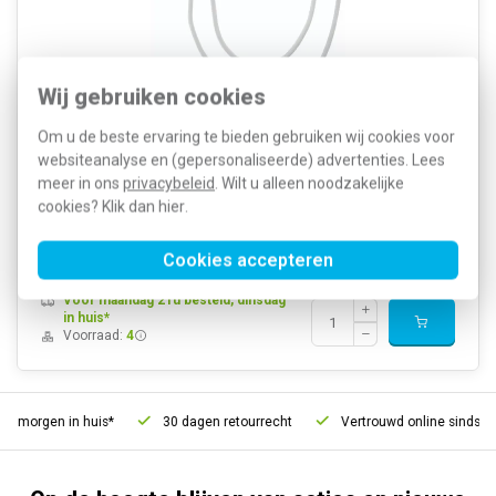
Wij gebruiken cookies
Hager Berker LED-compensatiemodule voor dimmers met fase-
Om u de beste ervaring te bieden gebruiken wij cookies voor
afsnijding (o.a. 296110, 2944, 2973). Verbetert dimgedrag en
voorkomt nagloeien. Alleen geschikt voor 230?V-lampen.
websiteanalyse en (gepersonaliseerde) advertenties. Lees
Kabellengte: 15?cm. Afmetingen (h x b x d): 11,5 x 43 x 28,5?mm.
meer in ons
privacybeleid
. Wilt u alleen noodzakelijke
Meer informatie »
cookies? Klik dan
hier
.
Artikelnummer:
595809
46,65
SKU:
WDN9021
32,19
Cookies accepteren
EAN:
3250610075418
Voor maandag 21u besteld, dinsdag
in huis*
Voorraad:
4
, morgen in huis*
30 dagen retourrecht
Vertrouwd online sinds 20