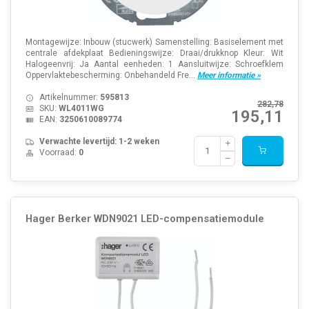
Montagewijze: Inbouw (stucwerk) Samenstelling: Basiselement met
centrale afdekplaat Bedieningswijze: Draai/drukknop Kleur: Wit
Halogeenvrij: Ja Aantal eenheden: 1 Aansluitwijze: Schroefklem
Oppervlaktebescherming: Onbehandeld Fre...
Meer informatie »
Artikelnummer:
595813
282,78
SKU:
WL4011WG
195,11
EAN:
3250610089774
Verwachte levertijd: 1-2 weken
Voorraad:
0
Hager Berker WDN9021 LED-compensatiemodule