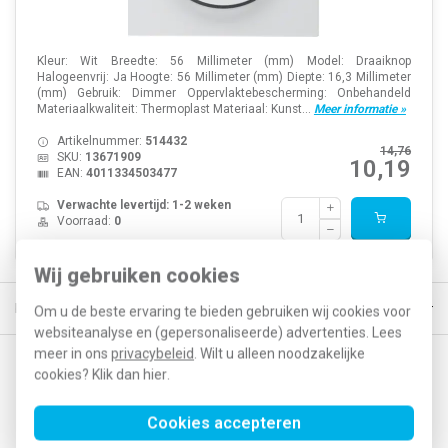
Kleur: Wit Breedte: 56 Millimeter (mm) Model: Draaiknop
Halogeenvrij: Ja Hoogte: 56 Millimeter (mm) Diepte: 16,3 Millimeter
(mm) Gebruik: Dimmer Oppervlaktebescherming: Onbehandeld
Materiaalkwaliteit: Thermoplast Materiaal: Kunst...
Meer informatie »
Artikelnummer:
514432
14,76
SKU:
13671909
10,19
EAN:
4011334503477
Verwachte levertijd: 1-2 weken
Voorraad:
0
Wij gebruiken cookies
eld, morgen in huis*
30 dagen retourrecht
Vertrouwd online sinds
Om u de beste ervaring te bieden gebruiken wij cookies voor
websiteanalyse en (gepersonaliseerde) advertenties. Lees
meer in ons
privacybeleid
. Wilt u alleen noodzakelijke
cookies? Klik dan
hier
.
Op de hoogte blijven van acties en nieuwe
ontwikkelingen?
Cookies accepteren