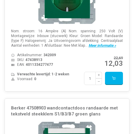
Nom. stroom: 16 Ampère (A) Nom. spanning: 250 Volt (V)
Montagewijze: Inbouw (stucwerk) Kleur: Groen Model: Randaarde
(type F) Halogeenvrij: Ja Uitvoeringsvorm afdekking: Centraalplaat
Aantal eenheden: 1 Afsluitbaar: Nee Met klap...
Meer informatie »
Artikelnummer:
342009
22,69
SKU:
47438913
12,03
EAN:
4011334277477
Verwachte levertijd: 1-2 weken
Voorraad:
0
Berker 47508903 wandcontactdoos randaarde met
tekstveld steekklem S1/B3/B7 groen glans