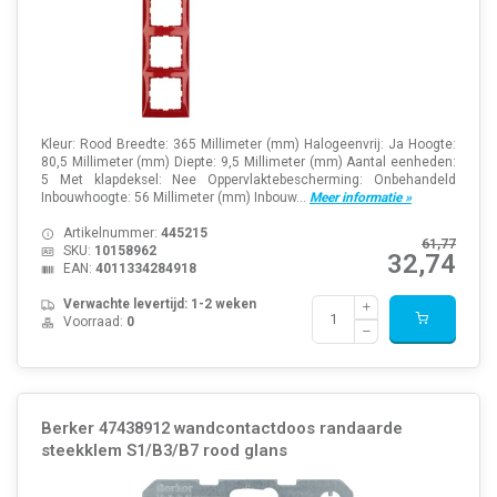
Kleur: Rood Breedte: 365 Millimeter (mm) Halogeenvrij: Ja Hoogte:
80,5 Millimeter (mm) Diepte: 9,5 Millimeter (mm) Aantal eenheden:
5 Met klapdeksel: Nee Oppervlaktebescherming: Onbehandeld
Inbouwhoogte: 56 Millimeter (mm) Inbouw...
Meer informatie »
Artikelnummer:
445215
61,77
SKU:
10158962
32,74
EAN:
4011334284918
Verwachte levertijd: 1-2 weken
Voorraad:
0
Berker 47438912 wandcontactdoos randaarde
steekklem S1/B3/B7 rood glans