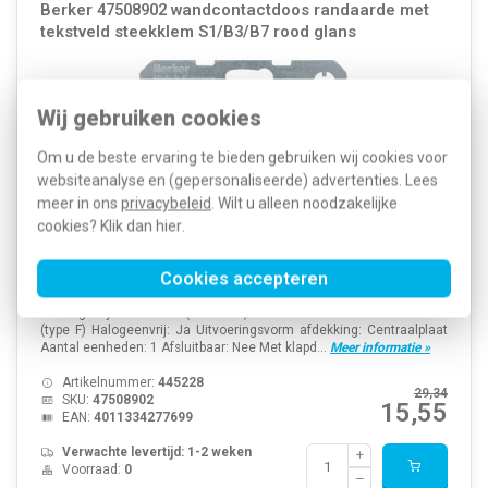
Berker 47508902 wandcontactdoos randaarde met
tekstveld steekklem S1/B3/B7 rood glans
Wij gebruiken cookies
Om u de beste ervaring te bieden gebruiken wij cookies voor
websiteanalyse en (gepersonaliseerde) advertenties. Lees
meer in ons
privacybeleid
. Wilt u alleen noodzakelijke
cookies? Klik dan
hier
.
Cookies accepteren
Nom. stroom: 16 Ampère (A) Nom. spanning: 250 Volt (V)
Montagewijze: Inbouw (stucwerk) Kleur: Rood Model: Randaarde
(type F) Halogeenvrij: Ja Uitvoeringsvorm afdekking: Centraalplaat
Aantal eenheden: 1 Afsluitbaar: Nee Met klapd...
Meer informatie »
Artikelnummer:
445228
29,34
SKU:
47508902
15,55
EAN:
4011334277699
Verwachte levertijd: 1-2 weken
Voorraad:
0