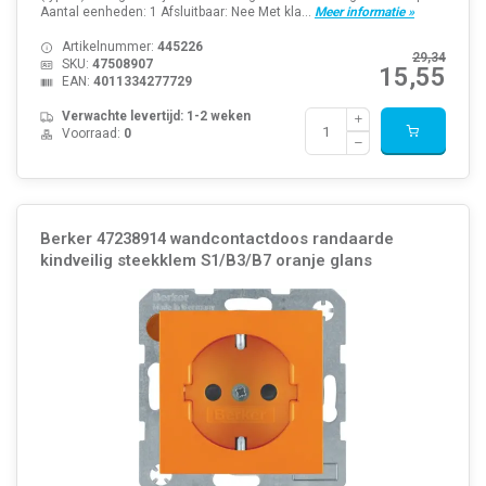
Aantal eenheden: 1 Afsluitbaar: Nee Met kla...
Meer informatie »
Artikelnummer:
445226
29,34
SKU:
47508907
15,55
EAN:
4011334277729
Verwachte levertijd: 1-2 weken
Voorraad:
0
Berker 47238914 wandcontactdoos randaarde
kindveilig steekklem S1/B3/B7 oranje glans