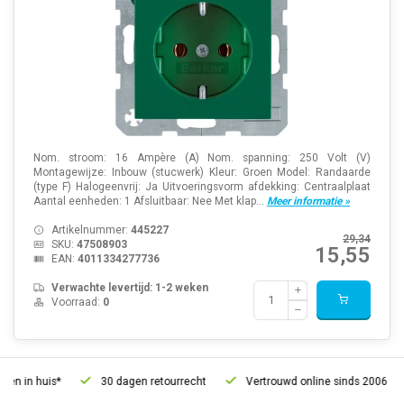
Nom. stroom: 16 Ampère (A) Nom. spanning: 250 Volt (V)
Montagewijze: Inbouw (stucwerk) Kleur: Groen Model: Randaarde
(type F) Halogeenvrij: Ja Uitvoeringsvorm afdekking: Centraalplaat
Aantal eenheden: 1 Afsluitbaar: Nee Met klap...
Meer informatie »
Artikelnummer:
445227
29,34
SKU:
47508903
15,55
EAN:
4011334277736
Verwachte levertijd: 1-2 weken
Voorraad:
0
 huis*
30 dagen retourrecht
Vertrouwd online sinds 2006
G