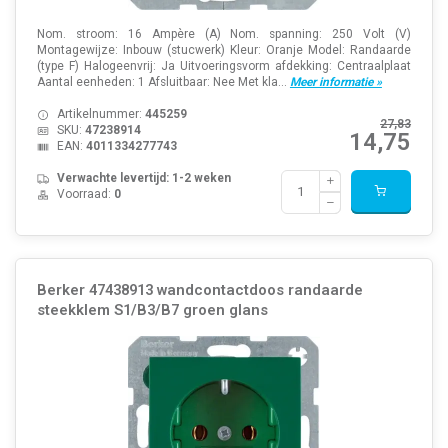
Nom. stroom: 16 Ampère (A) Nom. spanning: 250 Volt (V)
Montagewijze: Inbouw (stucwerk) Kleur: Oranje Model: Randaarde
(type F) Halogeenvrij: Ja Uitvoeringsvorm afdekking: Centraalplaat
Aantal eenheden: 1 Afsluitbaar: Nee Met kla...
Meer informatie »
Artikelnummer:
445259
27,83
SKU:
47238914
14,75
EAN:
4011334277743
Verwachte levertijd: 1-2 weken
Voorraad:
0
Berker 47438913 wandcontactdoos randaarde
steekklem S1/B3/B7 groen glans