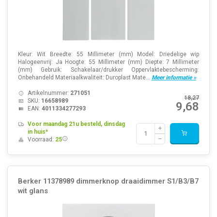
Kleur: Wit Breedte: 55 Millimeter (mm) Model: Driedelige wip
Halogeenvrij: Ja Hoogte: 55 Millimeter (mm) Diepte: 7 Millimeter
(mm) Gebruik: Schakelaar/drukker Oppervlaktebescherming:
Onbehandeld Materiaalkwaliteit: Duroplast Mate...
Meer informatie »
Artikelnummer:
271051
18,27
SKU:
16658989
9,68
EAN:
4011334277293
Voor maandag 21u besteld, dinsdag
in huis*
Voorraad:
25
Berker 11378989 dimmerknop draaidimmer S1/B3/B7
wit glans