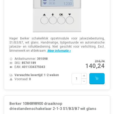
Hager Berker schakelklok opzetmodule voor jaloeziebesturing,
S1/B3/B7, wit glans. Handmatige, tijdgestuurde en automatische
jaloezie- en rolluikbediening. Niet geschikt voor verlichting. Excl.
binnenwerk en afdekraam.
Meer informatie »
Artikelnummer:
391098
215,74
SKU:
85741189
140,24
EAN:
4011334375043
Verwachte levertijd: 1-2 weken
Voorraad:
0
Berker 1084898900 draaiknop
driestandenschakelaar 2-1-3 S1/B3/B7 wit glans