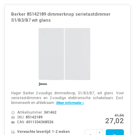
Berker 85142189 dimmerknop serietastdimmer
S1/B3/B7 wit glans
Hager Berker 2-voudige dimmerknop, S1/B3/B7, wit glans. Voor
serie-tastdimmers en 2-voudige elektronische schakelaars. Excl.
binnenwerk en afdekraam.
Meer informatie »
Artikelnummer:
341462
41,56
SKU:
85142189
27,02
EAN:
4011334368526
Verwachte levertijd: 1-2 weken