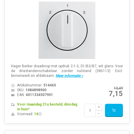
Hager Berker draaiknop met opdruk 2-1-3, S1/B3/B7, wit glans. Voor
de driestandenschakelaar zonder nulstand (386113). Excl.
binnenwerk en afdekraam.
Meer informatie »
Artikelnummer:
514465
13,49
SKU:
1084898900
7,15
EAN:
4011334507901
Voor maandag 21u besteld, dinsdag
in huis*
Voorraad:
14