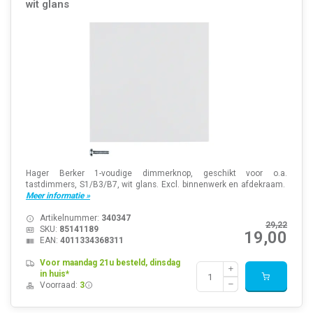
wit glans
Hager Berker 1-voudige dimmerknop, geschikt voor o.a.
tastdimmers, S1/B3/B7, wit glans. Excl. binnenwerk en afdekraam.
Meer informatie »
Artikelnummer:
340347
29,22
SKU:
85141189
19,00
EAN:
4011334368311
Voor maandag 21u besteld, dinsdag
in huis*
Voorraad:
3