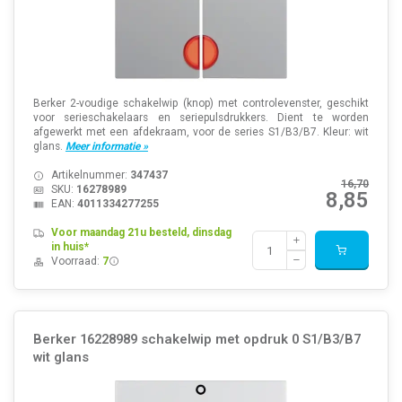
Berker 2-voudige schakelwip (knop) met controlevenster, geschikt
voor serieschakelaars en seriepulsdrukkers. Dient te worden
afgewerkt met een afdekraam, voor de series S1/B3/B7. Kleur: wit
glans.
Meer informatie »
Artikelnummer:
347437
16,70
SKU:
16278989
8,85
EAN:
4011334277255
Voor maandag 21u besteld, dinsdag
in huis*
Voorraad:
7
Berker 16228989 schakelwip met opdruk 0 S1/B3/B7
wit glans