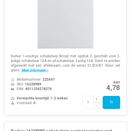
Berker 1-voudige schakelwip (knop) met opdruk 0, geschikt voor 2-
polige schakelaar 10A en uitschakelaar 3-polig 16A. Dient te worden
afgewerkt met een afdekraam, voor de series S1/B3/B7. Kleur: wit
glans.
Meer informatie »
Artikelnummer:
225697
9,01
SKU:
16228989
4,78
EAN:
4011334278276
Verwachte levertijd: 1-2 weken
Voorraad:
0