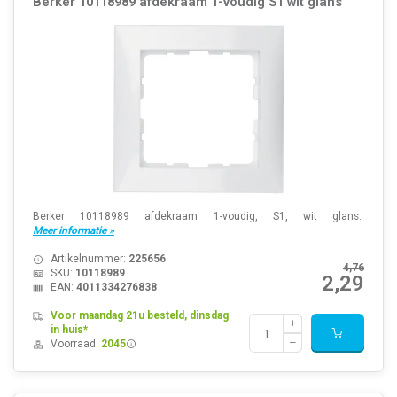
Berker 10118989 afdekraam 1-voudig S1 wit glans
Berker 10118989 afdekraam 1-voudig, S1, wit glans.
Meer informatie »
Artikelnummer:
225656
4,76
SKU:
10118989
2,29
EAN:
4011334276838
Voor maandag 21u besteld, dinsdag
in huis*
Voorraad:
2045