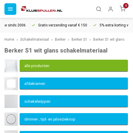
0
Gratis verzending vanaf € 150
5% extra korting vanaf € 1000
V
Home
Schakelmateriaal
Berker
Berker S1
Berker S1 wit glans
Berker S1 wit glans schakelmateriaal
alle producten
afdekramen
schakelwippen
dimmer-, tijd- en jaloezieknop