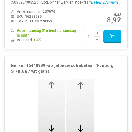
(503520/303520). Excl. binnenwerk en afdekraam.
Meer informatie »
Artikelnummer:
227979
16,82
SKU:
16258989
8,92
EAN:
4011334278351
Voor maandag 21u besteld, dinsdag
in huis*
Voorraad:
13
Berker 16448989 wip jaloezieschakelaar 4-voudig
S1/B3/B7 wit glans