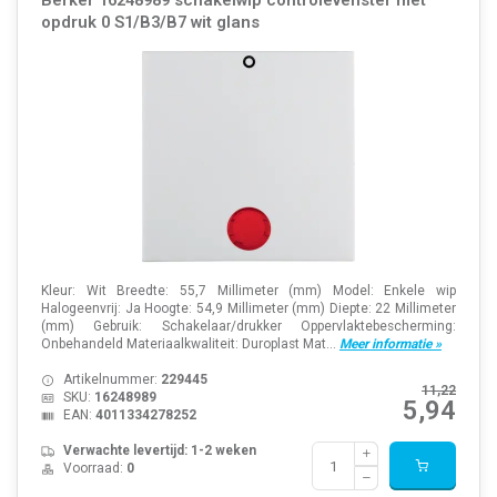
Berker 16248989 schakelwip controlevenster met
opdruk 0 S1/B3/B7 wit glans
Kleur: Wit Breedte: 55,7 Millimeter (mm) Model: Enkele wip
Halogeenvrij: Ja Hoogte: 54,9 Millimeter (mm) Diepte: 22 Millimeter
(mm) Gebruik: Schakelaar/drukker Oppervlaktebescherming:
Onbehandeld Materiaalkwaliteit: Duroplast Mat...
Meer informatie »
Artikelnummer:
229445
11,22
SKU:
16248989
5,94
EAN:
4011334278252
Verwachte levertijd: 1-2 weken
Voorraad:
0