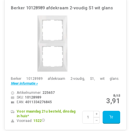
Berker 10128989 afdekraam 2-voudig S1 wit glans
Berker 10128989 afdekraam 2-voudig, S1, wit glans.
Meer informatie »
Artikelnummer:
225657
8,13
SKU:
10128989
3,91
EAN:
4011334276845
Voor maandag 21u besteld, dinsdag
in huis*
Voorraad:
1522