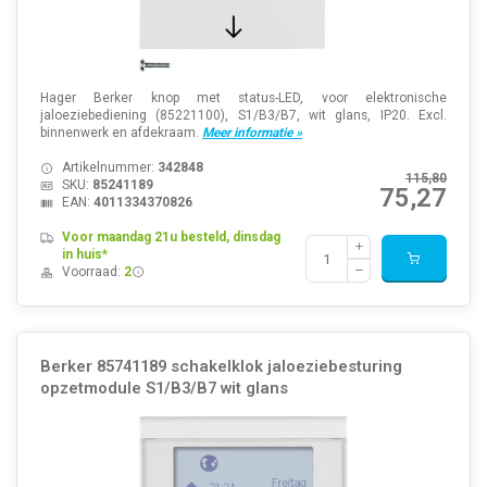
Hager Berker knop met status-LED, voor elektronische
jaloeziebediening (85221100), S1/B3/B7, wit glans, IP20. Excl.
binnenwerk en afdekraam.
Meer informatie »
Artikelnummer:
342848
115,80
SKU:
85241189
75,27
EAN:
4011334370826
Voor maandag 21u besteld, dinsdag
in huis*
Voorraad:
2
Berker 85741189 schakelklok jaloeziebesturing
opzetmodule S1/B3/B7 wit glans