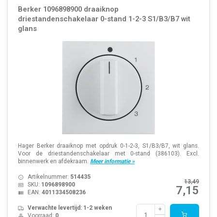
Berker 1096898900 draaiknop
driestandenschakelaar 0-stand 1-2-3 S1/B3/B7 wit
glans
Hager Berker draaiknop met opdruk 0-1-2-3, S1/B3/B7, wit glans.
Voor de driestandenschakelaar met 0-stand (386103). Excl.
binnenwerk en afdekraam.
Meer informatie »
Artikelnummer:
514435
13,49
SKU:
1096898900
7,15
EAN:
4011334508236
Verwachte levertijd: 1-2 weken
Voorraad:
0