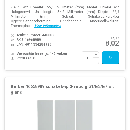
Kleur: Wit Breedte: 55,1 Millimeter (mm) Model: Enkele wip
Halogeenvrij: Ja Hoogte: 54,8 Millimeter (mm) Diepte: 22,8
Millimeter (mm) Gebruik: Schakelaar/drukker
Oppervlaktebescherming: Onbehandeld Materiaalkwaliteit:
Thermoplast...
Meer informatie »
Artikelnummer:
445352
15,13
SKU:
16968989
8,02
EAN:
4011334284925
Verwachte levertijd: 1-2 weken
Voorraad:
0
Berker 16658989 schakelwip 3-voudig S1/B3/B7 wit
glans