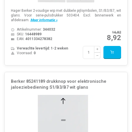
Hager Berker 2-voudige wip met dubbele pijlsymbolen, S1/B3/B7, wit
glans. Voor serie-pulsdrukker 503404. Excl. binnenwerk en
afdekraam.
Meer informatie »
Artikelnummer:
344032
16,82
SKU:
16448989
8,92
EAN:
4011334278382
Verwachte levertijd: 1-2 weken
Voorraad:
0
Berker 85241189 drukknop voor elektronische
jaloeziebediening S1/B3/B7 wit glans