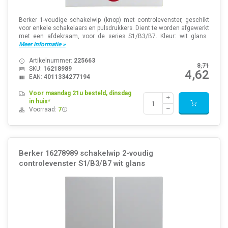
Berker 1-voudige schakelwip (knop) met controlevenster, geschikt
voor enkele schakelaars en pulsdrukkers. Dient te worden afgewerkt
met een afdekraam, voor de series S1/B3/B7. Kleur: wit glans.
Meer informatie »
Artikelnummer:
225663
8,71
SKU:
16218989
4,62
EAN:
4011334277194
Voor maandag 21u besteld, dinsdag
in huis*
Voorraad:
7
Berker 16278989 schakelwip 2-voudig
controlevenster S1/B3/B7 wit glans