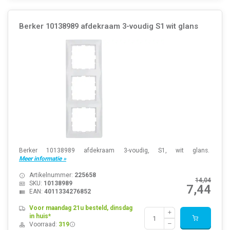
Berker 10138989 afdekraam 3-voudig S1 wit glans
Berker 10138989 afdekraam 3-voudig, S1, wit glans.
Meer informatie »
Artikelnummer:
225658
14,04
SKU:
10138989
7,44
EAN:
4011334276852
Voor maandag 21u besteld, dinsdag
in huis*
Voorraad:
319