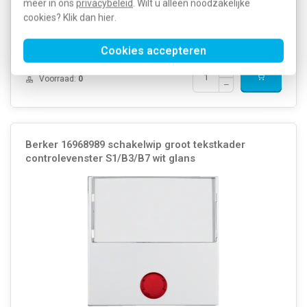
Onbehandeld Materiaalkwaliteit: Duroplast Mat...
Meer informatie »
meer in ons
privacybeleid
. Wilt u alleen noodzakelijke
cookies? Klik dan
hier
.
Artikelnummer:
427096
15,13
SKU:
16288989
8,02
EAN:
4011334277279
Cookies accepteren
Verwachte levertijd: 1-2 weken
Voorraad:
0
Berker 16968989 schakelwip groot tekstkader
controlevenster S1/B3/B7 wit glans