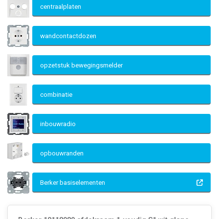
centraalplaten
wandcontactdozen
opzetstuk bewegingsmelder
combinatie
inbouwradio
opbouwranden
Berker basiselementen