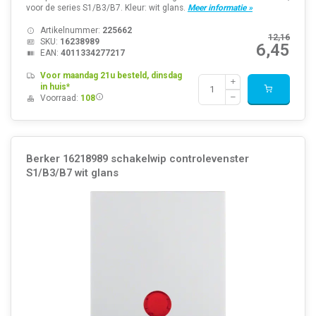
voor de series S1/B3/B7. Kleur: wit glans.
Meer informatie »
Artikelnummer:
225662
12,16
SKU:
16238989
6,45
EAN:
4011334277217
Voor maandag 21u besteld, dinsdag
in huis*
Voorraad:
108
Berker 16218989 schakelwip controlevenster
S1/B3/B7 wit glans