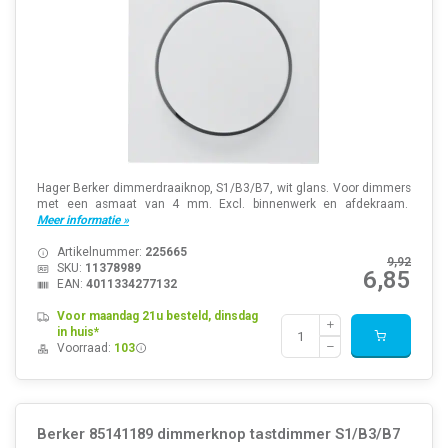
Hager Berker dimmerdraaiknop, S1/B3/B7, wit glans. Voor dimmers
met een asmaat van 4 mm. Excl. binnenwerk en afdekraam.
Meer informatie »
Artikelnummer:
225665
9,92
SKU:
11378989
6,85
EAN:
4011334277132
Voor maandag 21u besteld, dinsdag
in huis*
Voorraad:
103
Berker 85141189 dimmerknop tastdimmer S1/B3/B7