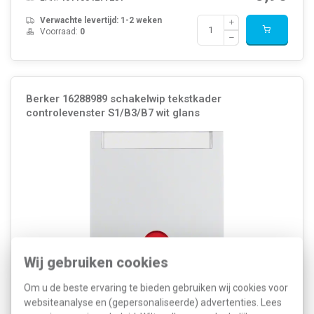
Verwachte levertijd: 1-2 weken
Voorraad:
0
Berker 16288989 schakelwip tekstkader
controlevenster S1/B3/B7 wit glans
Wij gebruiken cookies
Kleur: Wit Breedte: 55,7 Millimeter (mm) Model: Enkele wip
Om u de beste ervaring te bieden gebruiken wij cookies voor
Halogeenvrij: Ja Hoogte: 54,9 Millimeter (mm) Diepte: 22 Millimeter
websiteanalyse en (gepersonaliseerde) advertenties. Lees
(mm) Gebruik: Schakelaar/drukker Oppervlaktebescherming: