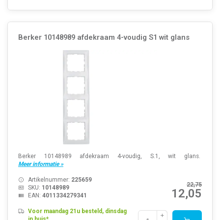
Berker 10148989 afdekraam 4-voudig S1 wit glans
Berker 10148989 afdekraam 4-voudig, S.1, wit glans.
Meer informatie »
Artikelnummer:
225659
22,75
SKU:
10148989
12,05
EAN:
4011334279341
Voor maandag 21u besteld, dinsdag
in huis*