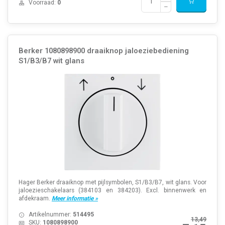
Voorraad:
0
Berker 1080898900 draaiknop jaloeziebediening
S1/B3/B7 wit glans
Hager Berker draaiknop met pijlsymbolen, S1/B3/B7, wit glans. Voor
jaloezieschakelaars (384103 en 384203). Excl. binnenwerk en
afdekraam.
Meer informatie »
Artikelnummer:
514495
13,49
SKU:
1080898900