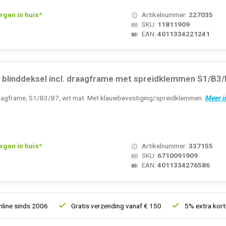
rgen in huis*
Artikelnummer:
227035
SKU:
11811909
EAN:
4011334221241
blinddeksel incl. draagframe met spreidklemmen S1/B3/
draagframe, S1/B3/B7, wit mat. Met klauwbevestiging/spreidklemmen.
Meer i
rgen in huis*
Artikelnummer:
337155
SKU:
6710091909
EAN:
4011334276586
ds 2006
Gratis verzending vanaf € 150
5% extra korting vana