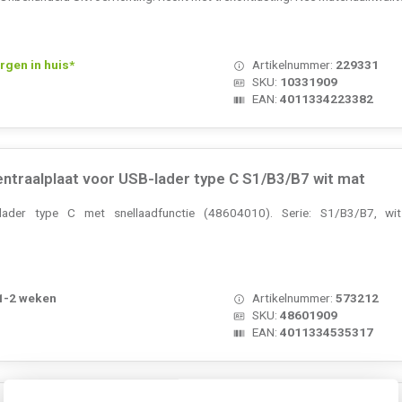
rgen in huis*
Artikelnummer:
229331
SKU:
10331909
EAN:
4011334223382
ntraalplaat voor USB-lader type C S1/B3/B7 wit mat
-lader type C met snellaadfunctie (48604010). Serie: S1/B3/B7, w
 1-2 weken
Artikelnummer:
573212
SKU:
48601909
EAN:
4011334535317