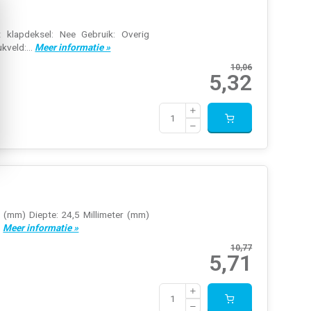
t klapdeksel: Nee Gebruik: Overig
kveld:...
Meer informatie »
10,06
5,32
r (mm) Diepte: 24,5 Millimeter (mm)
.
Meer informatie »
10,77
5,71