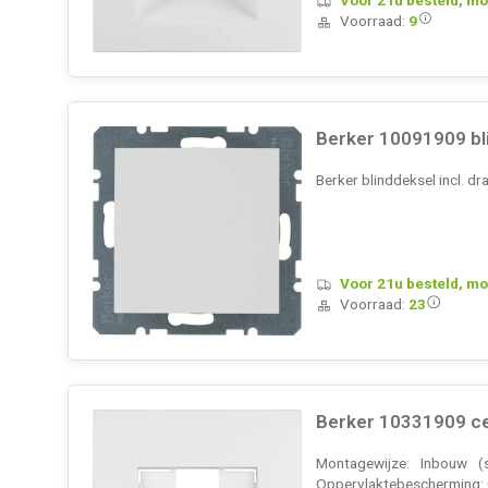
Voorraad:
9
Berker 10091909 bli
Berker blinddeksel incl. 
Voor 21u besteld, mo
Voorraad:
23
Berker 10331909 cen
Montagewijze: Inbouw (s
Oppervlaktebescherming: On