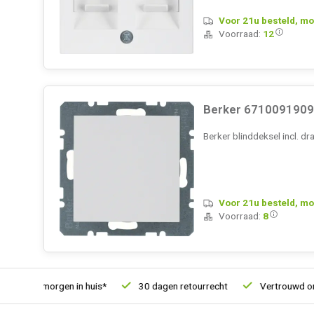
Voor 21u besteld, mo
Voorraad:
12
Berker 6710091909 
Berker blinddeksel incl. 
Voor 21u besteld, mo
Voorraad:
8
, morgen in huis*
30 dagen retourrecht
Vertrouwd online sin