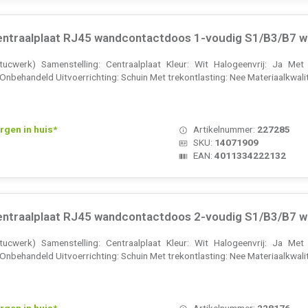
ntraalplaat RJ45 wandcontactdoos 1-voudig S1/B3/B7 w
ucwerk) Samenstelling: Centraalplaat Kleur: Wit Halogeenvrij: Ja Met
behandeld Uitvoerrichting: Schuin Met trekontlasting: Nee Materiaalkwalite
rgen in huis*
Artikelnummer:
227285
SKU:
14071909
EAN:
4011334222132
ntraalplaat RJ45 wandcontactdoos 2-voudig S1/B3/B7 w
ucwerk) Samenstelling: Centraalplaat Kleur: Wit Halogeenvrij: Ja Met
behandeld Uitvoerrichting: Schuin Met trekontlasting: Nee Materiaalkwalite
rgen in huis*
Artikelnummer:
228176