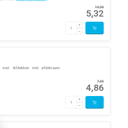
10,06
5,32
it mat. Afdekken met afdekraam.
7,05
4,86