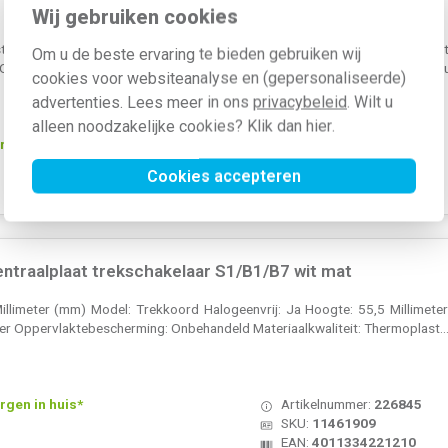
centraalplaat telefoon KPN 4-polig S1/B3/B7 wit mat
Wij gebruiken cookies
tucwerk) Samenstelling: Centraalplaat Kleur: Wit Halogeenvrij: Ja Me
Om u de beste ervaring te bieden gebruiken wij
nbehandeld Met trekontlasting: Nee Materiaalkwaliteit: Thermoplast Opdru
cookies voor websiteanalyse en (gepersonaliseerde)
advertenties. Lees meer in ons
privacybeleid
. Wilt u
alleen noodzakelijke cookies? Klik dan
hier
.
rgen in huis*
Artikelnummer:
226843
SKU:
6110361909
Cookies accepteren
EAN:
4011334226116
ntraalplaat trekschakelaar S1/B1/B7 wit mat
Millimeter (mm) Model: Trekkoord Halogeenvrij: Ja Hoogte: 55,5 Millimete
er Oppervlaktebescherming: Onbehandeld Materiaalkwaliteit: Thermoplast..
rgen in huis*
Artikelnummer:
226845
SKU:
11461909
EAN:
4011334221210