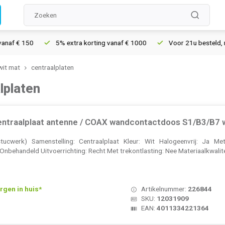
5% extra korting vanaf € 1000
Voor 21u besteld, morgen in h
wit mat
centraalplaten
lplaten
ntraalplaat antenne / COAX wandcontactdoos S1/B3/B7 
tucwerk) Samenstelling: Centraalplaat Kleur: Wit Halogeenvrij: Ja Me
behandeld Uitvoerrichting: Recht Met trekontlasting: Nee Materiaalkwalitei
rgen in huis*
Artikelnummer:
226844
SKU:
12031909
EAN:
4011334221364