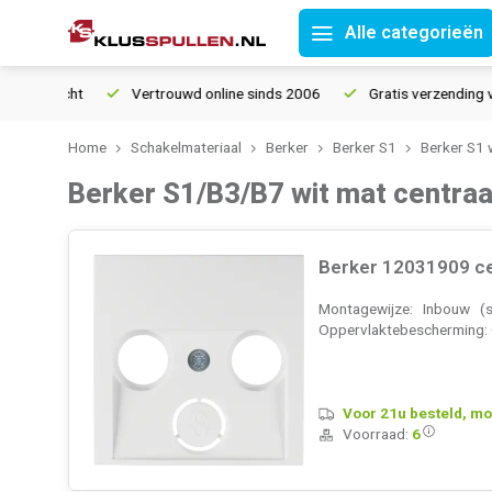
Alle categorieën
Vertrouwd online sinds 2006
Gratis verzending vanaf € 150
Home
Schakelmateriaal
Berker
Berker S1
Berker S1 
Berker S1/B3/B7 wit mat centraa
Berker 12031909 ce
Montagewijze: Inbouw (s
Oppervlaktebescherming: On
Voor 21u besteld, mo
Voorraad:
6