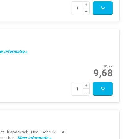
r informatie »
18,27
9,68
Met klapdeksel: Nee Gebruik: TAE
t: Ther...
Meer informatie »