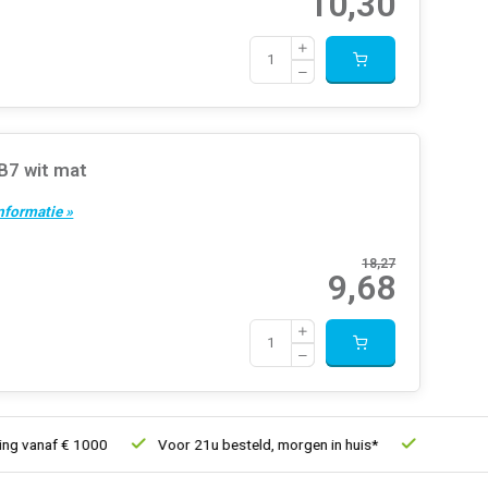
10,30
B7 wit mat
nformatie »
18,27
9,68
f € 1000
Voor 21u besteld, morgen in huis*
30 dagen retourr