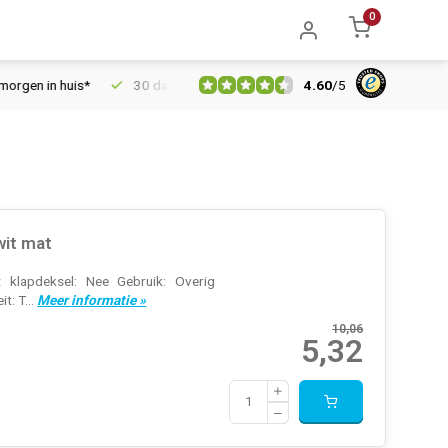
0
4.60
/
5
uis*
30 dagen retourrecht
Vertrouwd online sinds 2006
wit mat
t klapdeksel: Nee Gebruik: Overig
t: T...
Meer informatie »
10,06
5,32