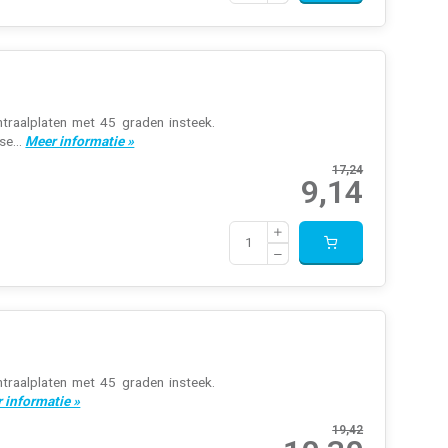
traalplaten met 45 graden insteek.
se...
Meer informatie »
17,24
9,14
traalplaten met 45 graden insteek.
 informatie »
19,42