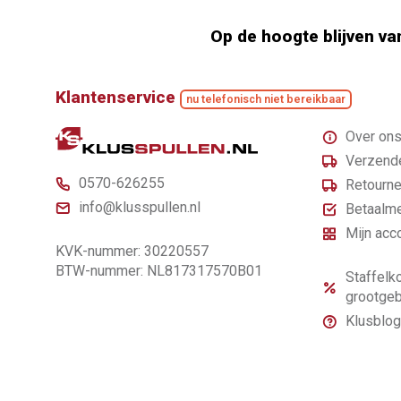
Op de hoogte blijven va
Klantenservice
nu telefonisch niet bereikbaar
Over on
Verzende
0570-626255
Retourne
info@klusspullen.nl
Betaalm
Mijn acc
KVK-nummer: 30220557
BTW-nummer: NL817317570B01
Staffelko
grootgeb
Klusblog