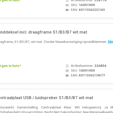
SKU:
14091909
EAN:
4011334222163
nddeksel incl. draagframe S1/B3/B7 wit mat
draagframe, S1/B3/B7, wit mat. Zonder klauwbevestiging/spreidklemmen.
Mee
rgen in huis*
Artikelnummer:
226834
SKU:
10091909
EAN:
4011334219477
traalplaat USB / luidspreker S1/B3/B7 wit mat
tucwerk) Samenstelling: Centraalplaat Kleur: Wit Halogeenvrij: Ja 
behandeld Uitvoerrichting: Recht Met trekontlasting: Nee Materiaalkwalitei