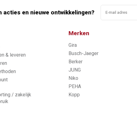
n acties en nieuwe ontwikkelingen?
Merken
Gira
s
Busch-Jaeger
n & leveren
Berker
ren
JUNG
ethoden
Niko
ount
PEHA
rting / zakelijk
Kopp
ruik