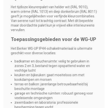
Het tijdloze kleurenpalet van helder wit (RAL 9010),
warm crème (RAL 1013) en diep donkerbruin (RAL 8011)
geeft je mogelijkheden voor verfijnde kleurcombinaties.
Van serene rust tot krachtig contrast. Met dit beperkte
maar doordachte palet kun je vrijwel elke interieurwens
vervullen.
Toepassingsgebieden voor de WG-UP
Het Berker WG-UP IP44-schakelmateriaal is uitermate
geschikt voor diverse locaties:
badkamer en doucheruimte: veilig te gebruiken in
zones 2 en 3, bestand tegen opspattend water en
vochtige lucht
keuken en bijkeuken: gaat moeiteloos om met
kookdampen en morsen
terras en balkon: jarenlange betrouwbaarheid bij
beschutte montage
garage en technische ruimten: robuust genoeg voor
veeleisende omgevingen
zwembaden en laboratoria: professionele
bescherming tegen vocht