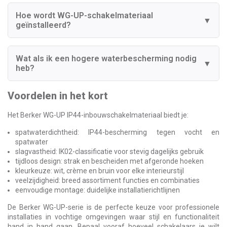
Hoe wordt WG-UP-schakelmateriaal
▼
geïnstalleerd?
Wat als ik een hogere waterbescherming nodig
▼
heb?
Voordelen in het kort
Het Berker WG-UP IP44-inbouwschakelmateriaal biedt je:
spatwaterdichtheid: IP44-bescherming tegen vocht en
spatwater
slagvastheid: IK02-classificatie voor stevig dagelijks gebruik
tijdloos design: strak en bescheiden met afgeronde hoeken
kleurkeuze: wit, crème en bruin voor elke interieurstijl
veelzijdigheid: breed assortiment functies en combinaties
eenvoudige montage: duidelijke installatierichtlijnen
De Berker WG-UP-serie is de perfecte keuze voor professionele
installaties in vochtige omgevingen waar stijl en functionaliteit
hand in hand gaan. Bepaal vooraf hoeveel schakelaars je wilt