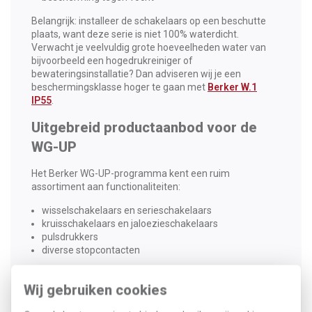
Belangrijk: installeer de schakelaars op een beschutte
plaats, want deze serie is niet 100% waterdicht.
Verwacht je veelvuldig grote hoeveelheden water van
bijvoorbeeld een hogedrukreiniger of
bewateringsinstallatie? Dan adviseren wij je een
beschermingsklasse hoger te gaan met
Berker W.1
IP55
.
Uitgebreid productaanbod voor de
WG-UP
Het Berker WG-UP-programma kent een ruim
assortiment aan functionaliteiten:
wisselschakelaars en serieschakelaars
kruisschakelaars en jaloezieschakelaars
pulsdrukkers
diverse stopcontacten
Voor stopcontacten zijn speciale klapdeksels met
Wij gebruiken cookies
tekstveld beschikbaar, handig voor duidelijke
identificatie. Wandcontactdozen met randaarde en