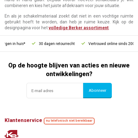
combineren en kies het juiste afdekraam voor jouw situatie.
En als je schakelmateriaal zoekt dat niet in een vochtige ruimte
gebruikt hoeft te worden, dan heb je ruime keuze. Kijk op de
designpagina voor het
volledige Berker assortiment
.
gen in huis*
30 dagen retourrecht
Vertrouwd online sinds 2006
Op de hoogte blijven van acties en nieuwe
ontwikkelingen?
Abonneer
Klantenservice
nu telefonisch niet bereikbaar