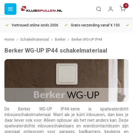
0
Vertrouwd online sinds 2006
Gratis verzending vanaf € 150
5% e
Home
Schakelmateriaal
Berker
Berker WG-UP IP44
Berker WG-UP IP44 schakelmateriaal
De Berker WG-UP IP44-serie is spatwaterdicht
inbouwschakelmateriaal. Want als je kúnt inbouwen, dan kies je
daar liever ook voor. Alleen opbouw als het niet anders kan. Deze
spatwaterdichte inbouwschakelaars en wandcontactdozen zijn
speciaal ontworpen voor garages, badkamers, keukens en