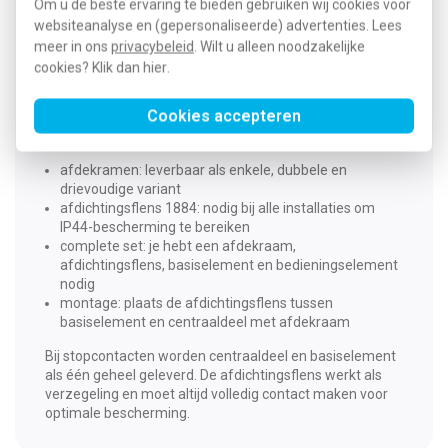
verhoogde aanraakbeveiliging, en uitvoeringen met
Om u de beste ervaring te bieden gebruiken wij cookies voor
sleutelsluiting, maken het aanbod compleet.
websiteanalyse en (gepersonaliseerde) advertenties. Lees
meer in ons
privacybeleid
. Wilt u alleen noodzakelijke
Eenvoudige installatie
cookies? Klik dan
hier
.
Het installeren van de inbouwschakelaars en
Cookies accepteren
wandcontactdozen is heel eenvoudig. Let daarbij op de
volgende zaken:
afdekramen: leverbaar als enkele, dubbele en
drievoudige variant
afdichtingsflens 1884: nodig bij alle installaties om
IP44-bescherming te bereiken
complete set: je hebt een afdekraam,
afdichtingsflens, basiselement en bedieningselement
nodig
montage: plaats de afdichtingsflens tussen
basiselement en centraaldeel met afdekraam
Bij stopcontacten worden centraaldeel en basiselement
als één geheel geleverd. De afdichtingsflens werkt als
verzegeling en moet altijd volledig contact maken voor
optimale bescherming.