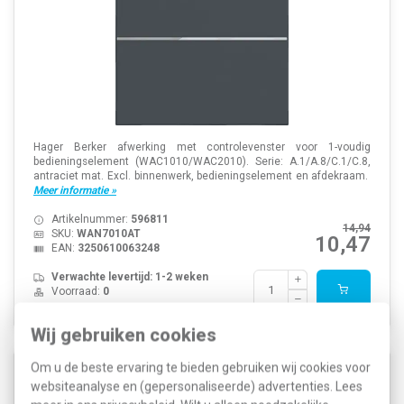
Hager Berker afwerking met controlevenster voor 1-voudig
bedieningselement (WAC1010/WAC2010). Serie: A.1/A.8/C.1/C.8,
antraciet mat. Excl. binnenwerk, bedieningselement en afdekraam.
Meer informatie »
Artikelnummer:
596811
14,94
SKU:
WAN7010AT
10,47
EAN:
3250610063248
Verwachte levertijd: 1-2 weken
Voorraad:
0
Wij gebruiken cookies
Om u de beste ervaring te bieden gebruiken wij cookies voor
Hager Berker WAN7050AT knop met pijlsymbolen
websiteanalyse en (gepersonaliseerde) advertenties. Lees
voor bedieningselement 1-voudig A1/A8/C1/C8