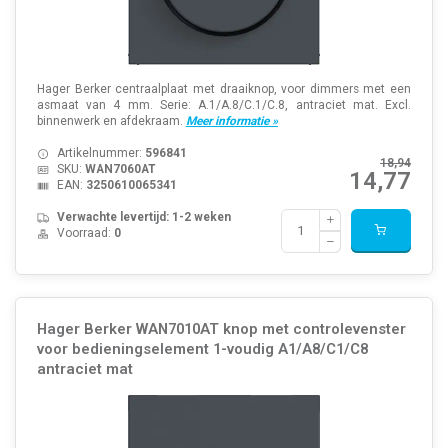
Hager Berker centraalplaat met draaiknop, voor dimmers met een
asmaat van 4 mm. Serie: A.1/A.8/C.1/C.8, antraciet mat. Excl.
binnenwerk en afdekraam.
Meer informatie »
Artikelnummer:
596841
18,94
SKU:
WAN7060AT
14,77
EAN:
3250610065341
Verwachte levertijd: 1-2 weken
Voorraad:
0
Hager Berker WAN7010AT knop met controlevenster
voor bedieningselement 1-voudig A1/A8/C1/C8
antraciet mat