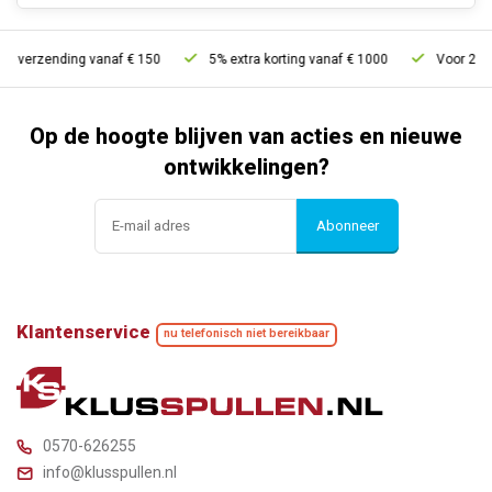
s verzending vanaf € 150
5% extra korting vanaf € 1000
Voor 21u b
Op de hoogte blijven van acties en nieuwe
ontwikkelingen?
Abonneer
Klantenservice
nu telefonisch niet bereikbaar
0570-626255
info@klusspullen.nl