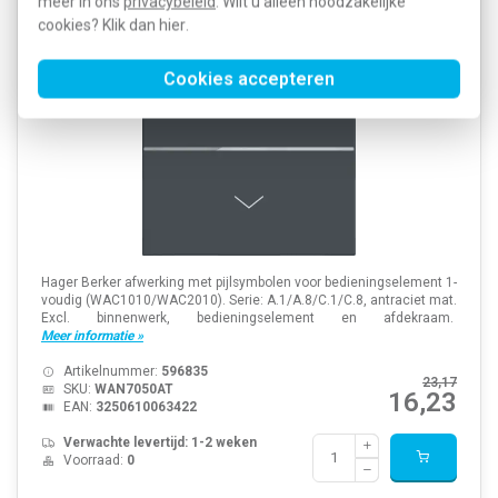
meer in ons
privacybeleid
. Wilt u alleen noodzakelijke
antraciet mat
cookies? Klik dan
hier
.
Cookies accepteren
Hager Berker afwerking met pijlsymbolen voor bedieningselement 1-
voudig (WAC1010/WAC2010). Serie: A.1/A.8/C.1/C.8, antraciet mat.
Excl. binnenwerk, bedieningselement en afdekraam.
Meer informatie »
Artikelnummer:
596835
23,17
SKU:
WAN7050AT
16,23
EAN:
3250610063422
Verwachte levertijd: 1-2 weken
Voorraad:
0