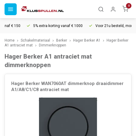
0
anaf € 150
5% extra korting vanaf € 1000
Voor 21u besteld, morgen i
Home
Schakelmateriaal
Berker
Hager Berker A1
Hager Berker
A1 antraciet mat
Dimmerknoppen
Hager Berker A1 antraciet mat
dimmerknoppen
Hager Berker WAN7060AT dimmerknop draaidimmer
A1/A8/C1/C8 antraciet mat