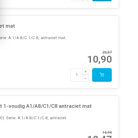
et mat
e: A.1/A.8/C.1/C.8, antraciet mat.
20,57
10,90
 1-voudig A1/A8/C1/C8 antraciet mat
 Serie: A.1/A.8/C.1/C.8, antraciet
14,94