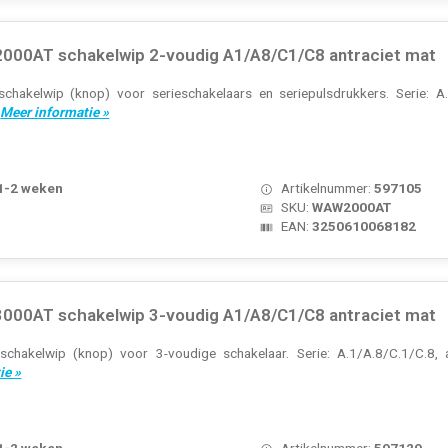
00AT schakelwip 2-voudig A1/A8/C1/C8 antraciet mat
chakelwip (knop) voor serieschakelaars en seriepulsdrukkers. Serie: A.1
.
Meer informatie »
 1-2 weken
Artikelnummer:
597105
SKU:
WAW2000AT
EAN:
3250610068182
00AT schakelwip 3-voudig A1/A8/C1/C8 antraciet mat
chakelwip (knop) voor 3-voudige schakelaar. Serie: A.1/A.8/C.1/C.8, 
ie »
 1-2 weken
Artikelnummer:
597129