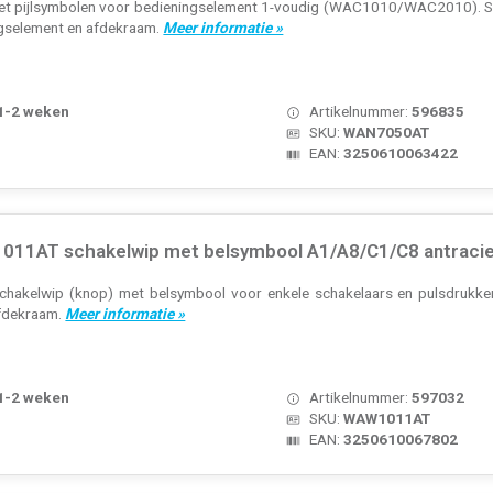
et pijlsymbolen voor bedieningselement 1-voudig (WAC1010/WAC2010). Seri
ngselement en afdekraam.
Meer informatie »
 1-2 weken
Artikelnummer:
596835
SKU:
WAN7050AT
EAN:
3250610063422
011AT schakelwip met belsymbool A1/A8/C1/C8 antraci
chakelwip (knop) met belsymbool voor enkele schakelaars en pulsdrukkers
afdekraam.
Meer informatie »
 1-2 weken
Artikelnummer:
597032
SKU:
WAW1011AT
EAN:
3250610067802