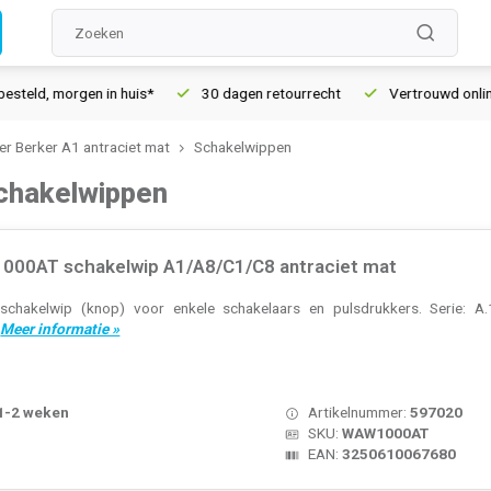
en in huis*
30 dagen retourrecht
Vertrouwd online sinds 200
r Berker A1 antraciet mat
Schakelwippen
schakelwippen
000AT schakelwip A1/A8/C1/C8 antraciet mat
chakelwip (knop) voor enkele schakelaars en pulsdrukkers. Serie: A.1
.
Meer informatie »
 1-2 weken
Artikelnummer:
597020
SKU:
WAW1000AT
EAN:
3250610067680