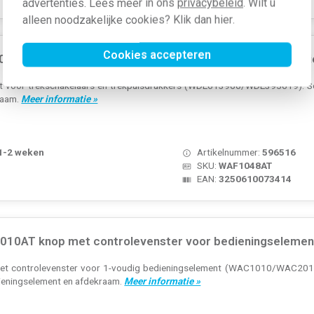
advertenties. Lees meer in ons
privacybeleid
. Wilt u
alleen noodzakelijke cookies? Klik dan
hier
.
Cookies accepteren
48AT centraalplaat trekschakelaar A1/A8/C1/C8 antraci
at voor trekschakelaars en trekpulsdrukkers (WDE613966/WDE395619). Seri
raam.
Meer informatie »
 1-2 weken
Artikelnummer:
596516
SKU:
WAF1048AT
EAN:
3250610073414
10AT knop met controlevenster voor bedieningselement
et controlevenster voor 1-voudig bedieningselement (WAC1010/WAC2010).
dieningselement en afdekraam.
Meer informatie »