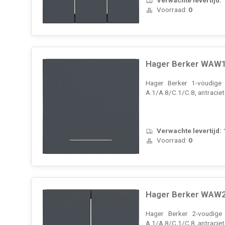
Voorraad:
0
Hager Berker WAW10
Hager Berker 1-voudige 
A.1/A.8/C.1/C.8, antracie
Verwachte levertijd:
Voorraad:
0
Hager Berker WAW20
Hager Berker 2-voudige s
A.1/A.8/C.1/C.8, antracie