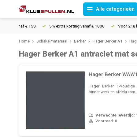
Alle categorieën
f € 150
5% extra korting vanaf € 1000
Voor 21u besteld, morg
Home
Schakelmateriaal
Berker
Hager Berker A1
Hage
Hager Berker A1 antraciet mat 
Hager Berker WAW1
Hager Berker 1-voudige s
binnenwerk en afdekraam
Verwachte levertijd:
Voorraad:
0