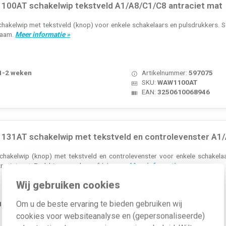
00AT schakelwip tekstveld A1/A8/C1/C8 antraciet mat
hakelwip met tekstveld (knop) voor enkele schakelaars en pulsdrukkers. Se
raam.
Meer informatie »
 1-2 weken
Artikelnummer:
597075
SKU:
WAW1100AT
EAN:
3250610068946
31AT schakelwip met tekstveld en controlevenster A1/
chakelwip (knop) met tekstveld en controlevenster voor enkele schakelaa
traciet mat. Excl. binnenwerk en afdekraam.
Meer informatie »
Wij gebruiken cookies
Om u de beste ervaring te bieden gebruiken wij
 1-2 weken
Artikelnummer:
597081
SKU:
WAW1131AT
cookies voor websiteanalyse en (gepersonaliseerde)
EAN:
3250610069103