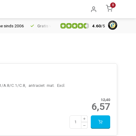
0
4.60
/
5
6
Gratis verzending vanaf € 150
5% extra korting vanaf € 100
/A.8/C.1/C.8, antraciet mat. Excl.
12,40
6,57