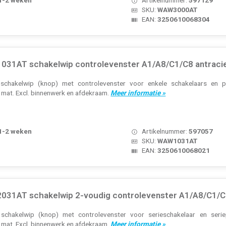
SKU:
WAW3000AT
EAN:
3250610068304
31AT schakelwip controlevenster A1/A8/C1/C8 antraci
schakelwip (knop) met controlevenster voor enkele schakelaars en pul
t mat. Excl. binnenwerk en afdekraam.
Meer informatie »
 1-2 weken
Artikelnummer:
597057
SKU:
WAW1031AT
EAN:
3250610068021
31AT schakelwip 2-voudig controlevenster A1/A8/C1/C8
chakelwip (knop) met controlevenster voor serieschakelaar en seriepu
t mat. Excl. binnenwerk en afdekraam.
Meer informatie »