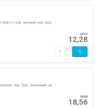
/A.8/C.1/C.8, antraciet mat. Excl.
23,17
12,28
antraciet mat. Excl. binnenwerk en
35,03
18,56