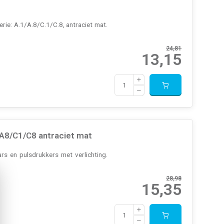
rie: A.1/A.8/C.1/C.8, antraciet mat.
24,81
13,15
A8/C1/C8 antraciet mat
rs en pulsdrukkers met verlichting.
28,98
15,35