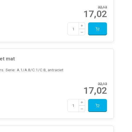
32,13
17,02
et mat
. Serie: A.1/A.8/C.1/C.8, antraciet
32,13
17,02