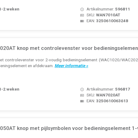
 1-2 weken
Artikelnummer:
596811
SKU:
WAN7010AT
EAN:
3250610063248
20AT knop met controlevenster voor bedieningselement
et controlevenster voor 2-voudig bedieningselement (WAC1020/WAC2020).
dieningselement en afdekraam.
Meer informatie »
 1-2 weken
Artikelnummer:
596817
SKU:
WAN7020AT
EAN:
3250610063613
50AT knop met pijlsymbolen voor bedieningselement 1-