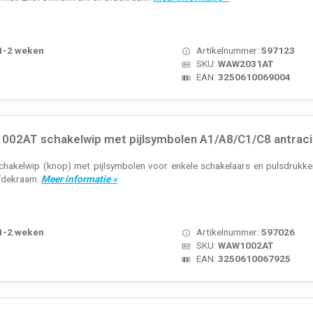
 1-2 weken
Artikelnummer:
597123
SKU:
WAW2031AT
EAN:
3250610069004
02AT schakelwip met pijlsymbolen A1/A8/C1/C8 antraci
hakelwip (knop) met pijlsymbolen voor enkele schakelaars en pulsdrukkers
afdekraam.
Meer informatie »
 1-2 weken
Artikelnummer:
597026
SKU:
WAW1002AT
EAN:
3250610067925