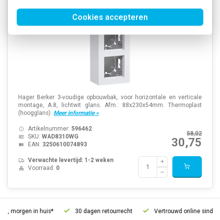
Cookies accepteren
Hager Berker 3-voudige opbouwbak, voor horizontale en verticale
montage, A.8, lichtwit glans. Afm.: 88x230x54mm. Thermoplast
(hoogglans).
Meer informatie »
Artikelnummer:
596462
58,02
SKU:
WAD8310WG
30,75
EAN:
3250610074893
Verwachte levertijd: 1-2 weken
Voorraad:
0
d, morgen in huis*
30 dagen retourrecht
Vertrouwd online sinds 2