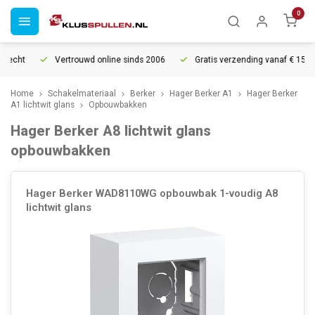
0
recht
Vertrouwd online sinds 2006
Gratis verzending vanaf € 150
Home
Schakelmateriaal
Berker
Hager Berker A1
Hager Berker
A1 lichtwit glans
Opbouwbakken
Hager Berker A8 lichtwit glans
opbouwbakken
Hager Berker WAD8110WG opbouwbak 1-voudig A8
lichtwit glans