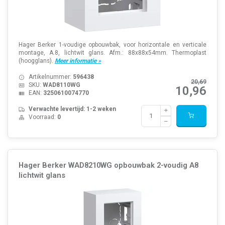
Hager Berker 1-voudige opbouwbak, voor horizontale en verticale
montage, A.8, lichtwit glans. Afm.: 88x88x54mm. Thermoplast
(hoogglans).
Meer informatie »
Artikelnummer:
596438
20,69
SKU:
WAD8110WG
10,96
EAN:
3250610074770
Verwachte levertijd: 1-2 weken
Voorraad:
0
Hager Berker WAD8210WG opbouwbak 2-voudig A8
lichtwit glans