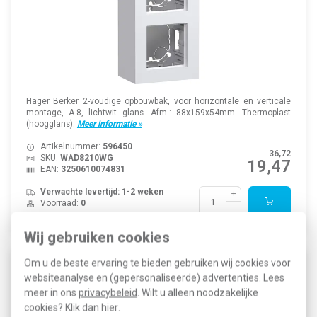
Hager Berker 2-voudige opbouwbak, voor horizontale en verticale
montage, A.8, lichtwit glans. Afm.: 88x159x54mm. Thermoplast
(hoogglans).
Meer informatie »
Artikelnummer:
596450
36,72
SKU:
WAD8210WG
19,47
EAN:
3250610074831
Verwachte levertijd: 1-2 weken
Voorraad:
0
Wij gebruiken cookies
Om u de beste ervaring te bieden gebruiken wij cookies voor
Hager Berker WAD8310WG opbouwbak 3-voudig A8
websiteanalyse en (gepersonaliseerde) advertenties. Lees
lichtwit glans
meer in ons
privacybeleid
. Wilt u alleen noodzakelijke
cookies? Klik dan
hier
.