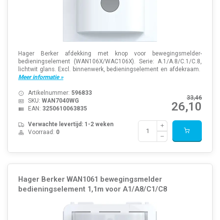
Hager Berker afdekking met knop voor bewegingsmelder-
bedieningselement (WAN106X/WAC106X). Serie: A.1/A.8/C.1/C.8,
lichtwit glans. Excl. binnenwerk, bedieningselement en afdekraam.
Meer informatie »
Artikelnummer:
596833
33,46
SKU:
WAN7040WG
26,10
EAN:
3250610063835
Verwachte levertijd: 1-2 weken
Voorraad:
0
Hager Berker WAN1061 bewegingsmelder
bedieningselement 1,1m voor A1/A8/C1/C8