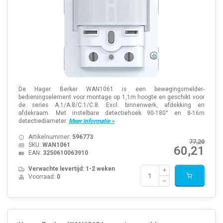
De Hager Berker WAN1061 is een bewegingsmelder-
bedieningselement voor montage op 1,1m hoogte en geschikt voor
de series A.1/A.8/C.1/C.8. Excl. binnenwerk, afdekking en
afdekraam. Met instelbare detectiehoek 90-180° en 8-16m
detectiediameter.
Meer informatie »
Artikelnummer:
596773
77,20
SKU:
WAN1061
60,21
EAN:
3250610063910
Verwachte levertijd: 1-2 weken
Voorraad:
0