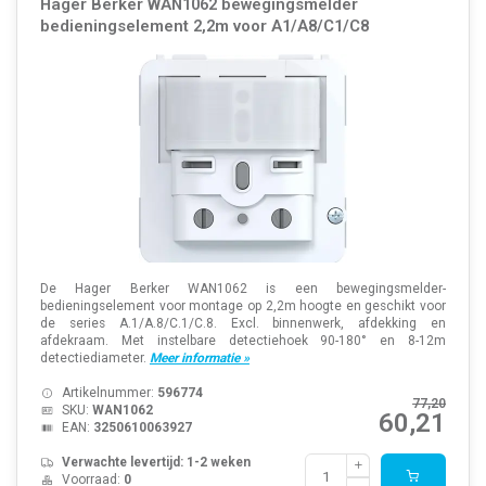
Hager Berker WAN1062 bewegingsmelder
bedieningselement 2,2m voor A1/A8/C1/C8
De Hager Berker WAN1062 is een bewegingsmelder-
bedieningselement voor montage op 2,2m hoogte en geschikt voor
de series A.1/A.8/C.1/C.8. Excl. binnenwerk, afdekking en
afdekraam. Met instelbare detectiehoek 90-180° en 8-12m
detectiediameter.
Meer informatie »
Artikelnummer:
596774
77,20
SKU:
WAN1062
60,21
EAN:
3250610063927
Verwachte levertijd: 1-2 weken
Voorraad:
0