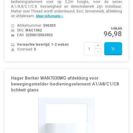
bedieningselement voor op 2,2m hoogte, voor de series
A.1/A.8/C.1/C.8. Gevoeligheid en detectiebereik zijn instelbaar;
Matter over Thread wordt ondersteund. Excl. binnenwerk, afdekking
en afdekraam.
Meer informatie »
Artikelnummer:
596303
138,55
SKU:
WAC1062
96,98
EAN:
3250610063903
Verwachte levertijd: 1-2 weken
Voorraad:
0
Hager Berker WAN7030WG afdekking voor
bewegingsmelder-bedieningselement A1/A8/C1/C8
lichtwit glans