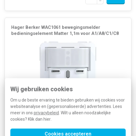
Hager Berker WAC1061 bewegingsmelder
bedieningselement Matter 1,1m voor A1/A8/C1/C8
Wij gebruiken cookies
Om u de beste ervaring te bieden gebruiken wij cookies voor
websiteanalyse en (gepersonaliseerde) advertenties. Lees
Hager Berker WAC1061 is een bewegingsmelder-
bedieningselement voor op 1,1m hoogte, voor de series
meer in ons
privacybeleid
. Wilt u alleen noodzakelijke
A.1/A.8/C.1/C.8. Voorzien van instelbare gevoeligheid en
cookies? Klik dan
hier
.
detectiebereik en ondersteuning voor Matter over Thread. Excl.
binnenwerk, afdekking en afdekraam.
Meer informatie »
Cookies accepteren