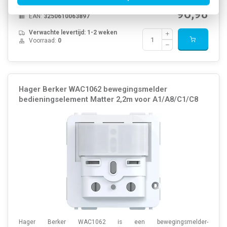
Artikelnummer:
596302
138,55
SKU:
WAC1061
96,98
EAN:
3250610063897
Verwachte levertijd: 1-2 weken
Voorraad:
0
Hager Berker WAC1062 bewegingsmelder
bedieningselement Matter 2,2m voor A1/A8/C1/C8
Hager Berker WAC1062 is een bewegingsmelder-