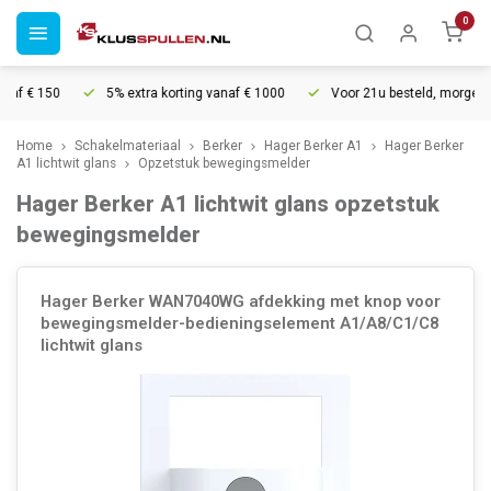
0
 € 150
5% extra korting vanaf € 1000
Voor 21u besteld, morgen in h
Home
Schakelmateriaal
Berker
Hager Berker A1
Hager Berker
A1 lichtwit glans
Opzetstuk bewegingsmelder
Hager Berker A1 lichtwit glans opzetstuk
bewegingsmelder
Hager Berker WAN7040WG afdekking met knop voor
bewegingsmelder-bedieningselement A1/A8/C1/C8
lichtwit glans