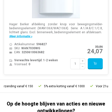
Hager Berker afdekking zonder knop voor bewegingsmelder-
bedieningselement (WAN106X/WAC106X). Serie: A.1/A.8/C.1/C.8,
lichtwit glans. Excl. binnenwerk, bedieningselement en afdekraam.
Meer informatie »
Artikelnummer:
596827
30,86
SKU:
WAN7030WG
24,07
EAN:
3250610063682
Verwachte levertijd: 1-2 weken
Voorraad:
0
erzending vanaf € 150
5% extra korting vanaf € 1000
Voor 21u beste
Op de hoogte blijven van acties en nieuwe
ontwikkelingen?