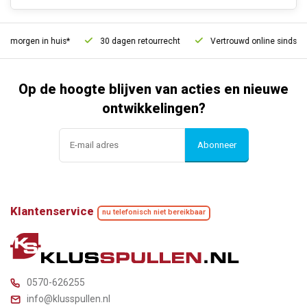
, morgen in huis*
30 dagen retourrecht
Vertrouwd online sinds 20
Op de hoogte blijven van acties en nieuwe
ontwikkelingen?
Abonneer
Klantenservice
nu telefonisch niet bereikbaar
0570-626255
info@klusspullen.nl