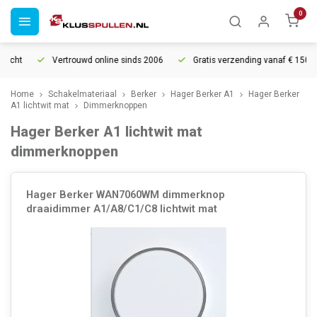
0
echt
Vertrouwd online sinds 2006
Gratis verzending vanaf € 150
Home
Schakelmateriaal
Berker
Hager Berker A1
Hager Berker
A1 lichtwit mat
Dimmerknoppen
Hager Berker A1 lichtwit mat
dimmerknoppen
Hager Berker WAN7060WM dimmerknop
draaidimmer A1/A8/C1/C8 lichtwit mat