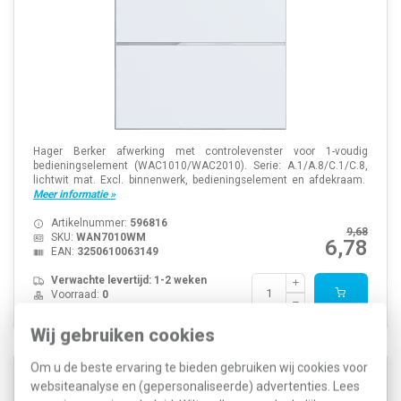
Hager Berker afwerking met controlevenster voor 1-voudig
bedieningselement (WAC1010/WAC2010). Serie: A.1/A.8/C.1/C.8,
lichtwit mat. Excl. binnenwerk, bedieningselement en afdekraam.
Meer informatie »
Artikelnummer:
596816
9,68
SKU:
WAN7010WM
6,78
EAN:
3250610063149
Verwachte levertijd: 1-2 weken
Voorraad:
0
Wij gebruiken cookies
Om u de beste ervaring te bieden gebruiken wij cookies voor
Hager Berker WAN7050WM knop met pijlsymbolen
websiteanalyse en (gepersonaliseerde) advertenties. Lees
voor bedieningselement 1-voudig A1/A8/C1/C8