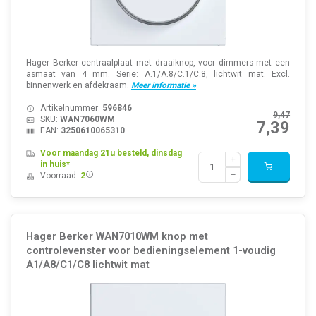
Hager Berker centraalplaat met draaiknop, voor dimmers met een
asmaat van 4 mm. Serie: A.1/A.8/C.1/C.8, lichtwit mat. Excl.
binnenwerk en afdekraam.
Meer informatie »
Artikelnummer:
596846
9,47
SKU:
WAN7060WM
7,39
EAN:
3250610065310
Voor maandag 21u besteld, dinsdag
in huis*
Voorraad:
2
Hager Berker WAN7010WM knop met
controlevenster voor bedieningselement 1-voudig
A1/A8/C1/C8 lichtwit mat