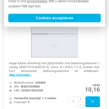
meer in ons
privacybeleid
. Wilt u alleen noodzakelijke
lichtwit mat
cookies? Klik dan
hier
.
Cookies accepteren
Hager Berker afwerking met pijlsymbolen voor bedieningselement 1-
voudig (WAC1010/WAC2010). Serie: A.1/A.8/C.1/C.8, lichtwit mat.
Excl. binnenwerk, bedieningselement en afdekraam.
Meer informatie »
Artikelnummer:
596840
14,52
SKU:
WAN7050WM
10,16
EAN:
3250610063309
Verwachte levertijd: 1-2 weken
Voorraad:
0