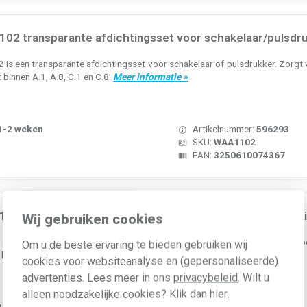
02 transparante afdichtingsset voor schakelaar/pulsdr
s een transparante afdichtingsset voor schakelaar of pulsdrukker. Zorgt v
 binnen A.1, A.8, C.1 en C.8.
Meer informatie »
 1-2 weken
Artikelnummer:
596293
SKU:
WAA1102
EAN:
3250610074367
03 transparante afdichtingsset voor sleutelschakelaar/
Wij gebruiken cookies
en transparante afdichtingsset voor sleutelschakelaar/impulsdrukker. Voor
Om u de beste ervaring te bieden gebruiken wij
binnen A.1, A.8, C.1 en C.8.
Meer informatie »
cookies voor websiteanalyse en (gepersonaliseerde)
advertenties. Lees meer in ons
privacybeleid
. Wilt u
alleen noodzakelijke cookies? Klik dan
hier
.
 1-2 weken
Artikelnummer:
596294