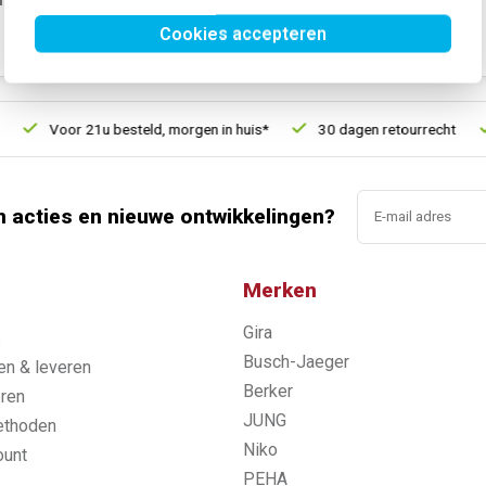
SKU:
WAA1103
Cookies accepteren
EAN:
3250610074374
Voor 21u besteld, morgen in huis*
30 dagen retourrecht
n acties en nieuwe ontwikkelingen?
Merken
Gira
s
Busch-Jaeger
n & leveren
Berker
ren
JUNG
ethoden
Niko
ount
PEHA