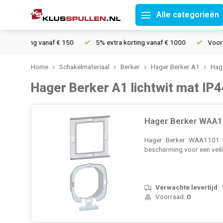
Alle categorieën
rzending vanaf € 150
5% extra korting vanaf € 1000
Voor 21u 
Home
Schakelmateriaal
Berker
Hager Berker A1
Hage
Hager Berker A1 lichtwit mat IP4
Hager Berker WAA11
Hager Berker WAA1101 is
bescherming voor een veilig
Verwachte levertijd:
Voorraad:
0