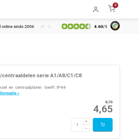
0
4.60
/
5
ine sinds 2006
Gratis verzending vanaf € 150
5% extra kortin
centraaldelen serie A1/A8/C1/C8
el en centraalplaten. Geeft IP44-
formatie »
8,76
4,65