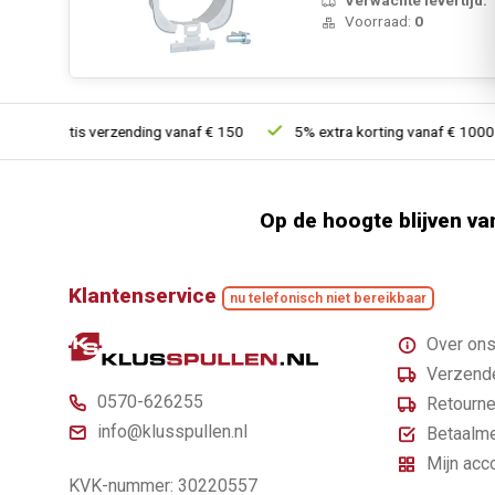
Voorraad:
0
Gratis verzending vanaf € 150
5% extra korting vanaf € 1000
Op de hoogte blijven va
Klantenservice
nu telefonisch niet bereikbaar
Over on
Verzende
0570-626255
Retourne
info@klusspullen.nl
Betaalm
Mijn acc
KVK-nummer: 30220557