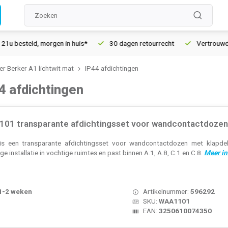
besteld, morgen in huis*
30 dagen retourrecht
Vertrouwd onl
r Berker A1 lichtwit mat
IP44 afdichtingen
4 afdichtingen
01 transparante afdichtingsset voor wandcontactdozen/
 een transparante afdichtingsset voor wandcontactdozen met klapdeks
e installatie in vochtige ruimtes en past binnen A.1, A.8, C.1 en C.8.
Meer in
 1-2 weken
Artikelnummer:
596292
SKU:
WAA1101
EAN:
3250610074350