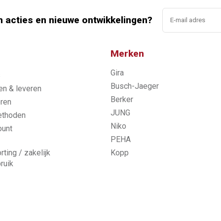
n acties en nieuwe ontwikkelingen?
Merken
Gira
s
Busch-Jaeger
n & leveren
Berker
ren
JUNG
ethoden
Niko
ount
PEHA
rting / zakelijk
Kopp
ruik