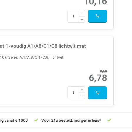
10,16
 1-voudig A1/A8/C1/C8 lichtwit mat
. Serie: A.1/A.8/C.1/C.8, lichtwit
9,68
6,78
f € 1000
Voor 21u besteld, morgen in huis*
30 dagen retourr