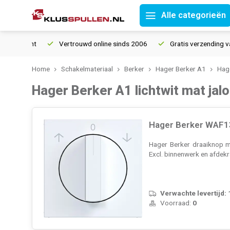
Alle categorieën
Vertrouwd online sinds 2006
Gratis verzending vanaf € 150
Home
Schakelmateriaal
Berker
Hager Berker A1
Hage
Hager Berker A1 lichtwit mat jal
Hager Berker WAF13
Hager Berker draaiknop m
Excl. binnenwerk en afdek
Verwachte levertijd:
Voorraad:
0