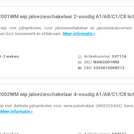
01WM wip jaloezieschakelaar 2-voudig A1/A8/C1/C8 lic
wip met pijlsymbolen, voor jaloezieschakelaar en jaloeziedrukconta
mat. Excl. binnenwerk en afdekraam.
Meer informatie »
 1-2 weken
Artikelnummer:
597116
SKU:
WAW2001WM
EAN:
3250610068212
02WM wip jaloezieschakelaar 4-voudig A1/A8/C1/C8 lic
p met dubbele pijlsymbolen, voor serie-pulsdrukker (WDE503404). Serie: A
.
Meer informatie »
 1-2 weken
Artikelnummer:
597122