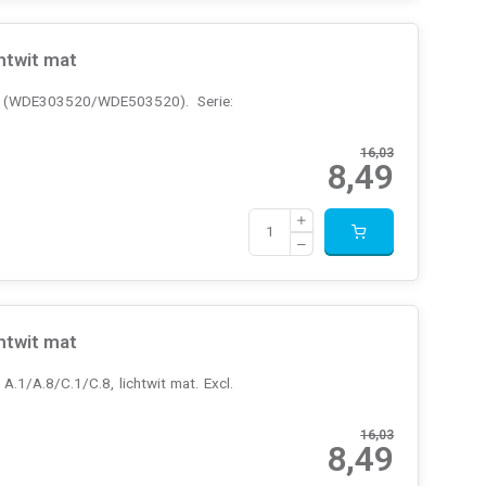
htwit mat
ct (WDE303520/WDE503520). Serie:
16,03
8,49
htwit mat
.1/A.8/C.1/C.8, lichtwit mat. Excl.
16,03
8,49