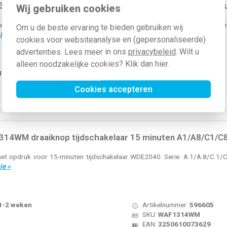
18WM draaiknop voor draaischakelaar aan/uit met opdru
Wij gebruiken cookies
t opdruk 0-1. Voor de 2-polige aan/uit-draaischakelaar (WDE3862). Serie: 
Om u de beste ervaring te bieden gebruiken wij
.
Meer informatie »
cookies voor websiteanalyse en (gepersonaliseerde)
advertenties. Lees meer in ons
privacybeleid
. Wilt u
alleen noodzakelijke cookies? Klik dan
hier
.
 1-2 weken
Artikelnummer:
596629
SKU:
WAF1318WM
Cookies accepteren
EAN:
3250610073865
14WM draaiknop tijdschakelaar 15 minuten A1/A8/C1/C8 
t opdruk voor 15-minuten tijdschakelaar WDE2040. Serie: A.1/A.8/C.1/C.8
ie »
 1-2 weken
Artikelnummer:
596605
SKU:
WAF1314WM
EAN:
3250610073629