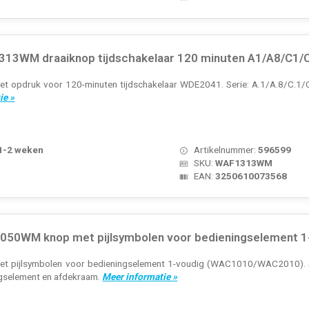
13WM draaiknop tijdschakelaar 120 minuten A1/A8/C1/C8
t opdruk voor 120-minuten tijdschakelaar WDE2041. Serie: A.1/A.8/C.1/C.8
ie »
 1-2 weken
Artikelnummer:
596599
SKU:
WAF1313WM
EAN:
3250610073568
50WM knop met pijlsymbolen voor bedieningselement 1-
et pijlsymbolen voor bedieningselement 1-voudig (WAC1010/WAC2010). Ser
ngselement en afdekraam.
Meer informatie »