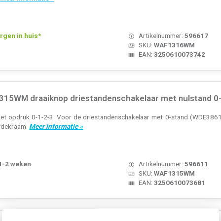
rgen in huis*
Artikelnummer:
596617
SKU:
WAF1316WM
EAN:
3250610073742
15WM draaiknop driestandenschakelaar met nulstand 0-
et opdruk 0-1-2-3. Voor de driestandenschakelaar met 0-stand (WDE386103
afdekraam.
Meer informatie »
 1-2 weken
Artikelnummer:
596611
SKU:
WAF1315WM
EAN:
3250610073681