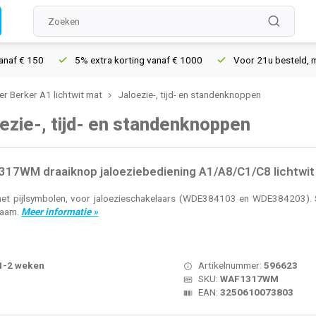
5% extra korting vanaf € 1000
Voor 21u besteld, morgen in h
r Berker A1 lichtwit mat
Jaloezie-, tijd- en standenknoppen
oezie-, tijd- en standenknoppen
17WM draaiknop jaloeziebediening A1/A8/C1/C8 lichtwit
et pijlsymbolen, voor jaloezieschakelaars (WDE384103 en WDE384203). Ser
raam.
Meer informatie »
 1-2 weken
Artikelnummer:
596623
SKU:
WAF1317WM
EAN:
3250610073803