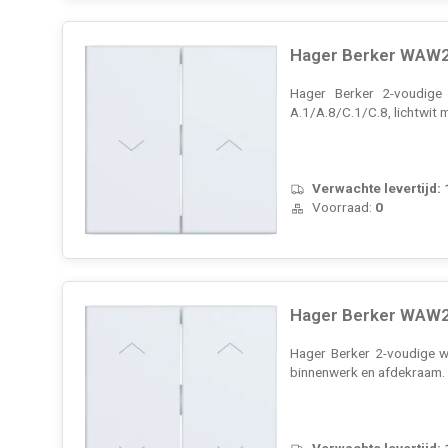
Hager Berker WAW20
Hager Berker 2-voudige 
A.1/A.8/C.1/C.8, lichtwit 
Verwachte levertijd:
Voorraad:
0
Hager Berker WAW20
Hager Berker 2-voudige wi
binnenwerk en afdekraam
Verwachte levertijd: