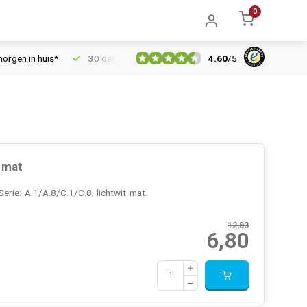
0
4.60
/
5
uis*
30 dagen retourrecht
Vertrouwd online sinds 2006
 mat
ie: A.1/A.8/C.1/C.8, lichtwit mat.
12,83
6,80