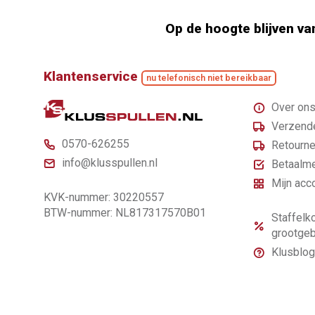
Op de hoogte blijven va
Klantenservice
nu telefonisch niet bereikbaar
Over on
Verzende
0570-626255
Retourne
info@klusspullen.nl
Betaalm
Mijn acc
KVK-nummer: 30220557
BTW-nummer: NL817317570B01
Staffelko
grootgeb
Klusblog