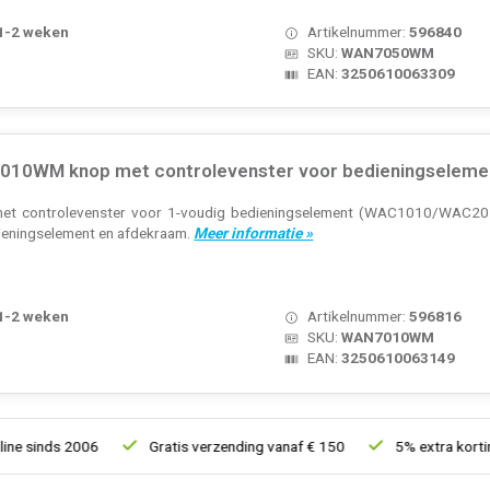
 1-2 weken
Artikelnummer:
596840
SKU:
WAN7050WM
EAN:
3250610063309
10WM knop met controlevenster voor bedieningselement
et controlevenster voor 1-voudig bedieningselement (WAC1010/WAC2010)
dieningselement en afdekraam.
Meer informatie »
 1-2 weken
Artikelnummer:
596816
SKU:
WAN7010WM
EAN:
3250610063149
ds 2006
Gratis verzending vanaf € 150
5% extra korting vana