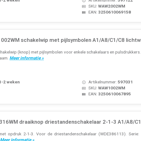
SKU:
WAW2002WM
EAN:
3250610069158
02WM schakelwip met pijlsymbolen A1/A8/C1/C8 lichtw
akelwip (knop) met pijlsymbolen voor enkele schakelaars en pulsdrukkers. S
raam.
Meer informatie »
 1-2 weken
Artikelnummer:
597031
SKU:
WAW1002WM
EAN:
3250610067895
16WM draaiknop driestandenschakelaar 2-1-3 A1/A8/C1/
et opdruk 2-1-3. Voor de driestandenschakelaar (WDE386113). Serie: A.
.
Meer informatie »