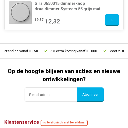
Gira 0650015 dimmerknop
draaidimmer Systeem 55 grijs mat
19,87
12,32
rzending vanaf € 150
5% extra korting vanaf € 1000
Voor 21u bestel
Op de hoogte blijven van acties en nieuwe
ontwikkelingen?
Abonneer
Klantenservice
nu telefonisch niet bereikbaar