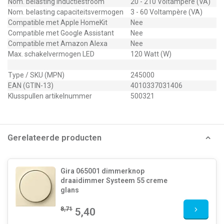
Nom. belasting inductiestroom
20 - 210 Voltampère (VA)
Nom. belasting capaciteitsvermogen
3 - 60 Voltampère (VA)
Compatible met Apple HomeKit
Nee
Compatible met Google Assistant
Nee
Compatible met Amazon Alexa
Nee
Max. schakelvermogen LED
120 Watt (W)
Type / SKU (MPN)
245000
EAN (GTIN-13)
4010337031406
Klusspullen artikelnummer
500321
Gerelateerde producten
Gira 065001 dimmerknop
draaidimmer Systeem 55 creme
glans
8,71
5,40