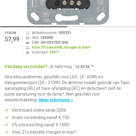
110,94
Artikelnummer:
500321
SKU:
245000
57,99
EAN:
4010337031406
Voor 21u besteld, morgen in huis*
Voorraad:
335
Vandaag verzonden?
Je hebt nog
*
12
:
29
:
54
Gira inbouwdimmer, geschikt voor LED- (3 - 60W) en
halogeenlampen (20 - 210W). De dimmer maakt gebruik van fase-
aansnijding (RL) of fase-afsnijding (RC) en detecteert zelf de
juiste aansturing voor de lamp*. Niet geschikt voor
wisselschakeling.
Meer informatie »
Vertrouwd online sinds 2006
Gratis verzending vanaf € 150
5% extra korting vanaf € 1000
Voor 21u besteld, morgen in huis*