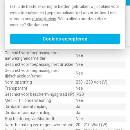
Ingang voor nevenunit
Nee
Om u de beste ervaring te bieden gebruiken wij cookies voor
Seriedimmer
Nee
websiteanalyse en (gepersonaliseerde) advertenties. Lees
Geschikt voor toepassing met
meer in ons
privacybeleid
. Wilt u alleen noodzakelijke
Nee
bewegingsmelder
cookies? Klik dan
hier
.
Geschikt voor toepassing met RF-
Nee
drukker
Cookies accepteren
Geschikt voor toepassing met IR-
Nee
drukker
Geschikt voor toepassing met
Nee
aanwezigheidsmelder
Geschikt voor toepassing met drukker
Nee
Geschikt voor toepassing met
Nee
tijdschakelaar/timer
Nom. spanning
230 - 230 Volt (V)
Transparant
Nee
Geschikt voor beschermingsgraad (IP)
IP20
Met IFTTT ondersteuning
Nee
Dimbaar faseafsnijding
Ja
Dimbaar faseaansnijding
Ja
App besturing via Bluetooth
Nee
Nom. belasting vermogensweerstand
20 - 210 Watt (W)