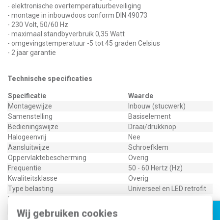
- elektronische overtemperatuurbeveiliging
- montage in inbouwdoos conform DIN 49073
- 230 Volt, 50/60 Hz
- maximaal standbyverbruik 0,35 Watt
- omgevingstemperatuur -5 tot 45 graden Celsius
- 2 jaar garantie
Technische specificaties
Specificatie
Waarde
Montagewijze
Inbouw (stucwerk)
Samenstelling
Basiselement
Bedieningswijze
Draai/drukknop
Halogeenvrij
Nee
Aansluitwijze
Schroefklem
Oppervlaktebescherming
Overig
Frequentie
50 - 60 Hertz (Hz)
Kwaliteitsklasse
Overig
Type belasting
Universeel en LED retrofit
Materiaal
Overig
Bevestigingswijze
Klauw-/schroefbevestiging
Wij gebruiken cookies
Lichtwaardegeheugen
Ja