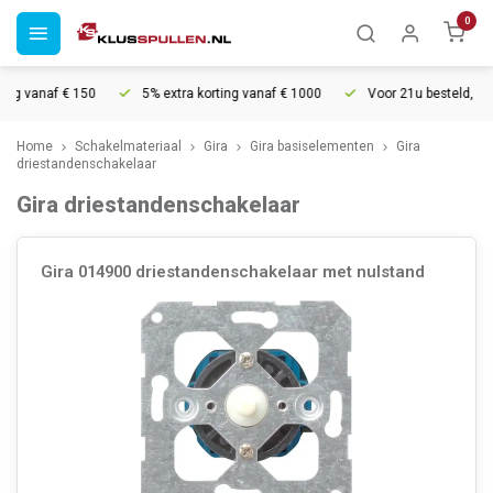
0
ng vanaf € 150
5% extra korting vanaf € 1000
Voor 21u besteld, mor
Home
Schakelmateriaal
Gira
Gira basiselementen
Gira
driestandenschakelaar
Gira driestandenschakelaar
Gira 014900 driestandenschakelaar met nulstand