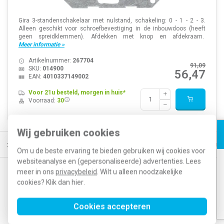
Gira 3-standenschakelaar met nulstand, schakeling: 0 - 1 - 2 - 3.
Alleen geschikt voor schroefbevestiging in de inbouwdoos (heeft
geen spreidklemmen). Afdekken met knop en afdekraam.
Meer informatie »
Artikelnummer:
267704
91,09
SKU:
014900
56,47
EAN:
4010337149002
Voor 21u besteld, morgen in huis*
Voorraad:
30
Wij gebruiken cookies
atis verzending vanaf € 150
5% extra korting vanaf € 1000
Voor 21
Om u de beste ervaring te bieden gebruiken wij cookies voor
websiteanalyse en (gepersonaliseerde) advertenties. Lees
meer in ons
privacybeleid
. Wilt u alleen noodzakelijke
Op de hoogte blijven van acties en nieuwe
cookies? Klik dan
hier
.
ontwikkelingen?
Cookies accepteren
Abonneer