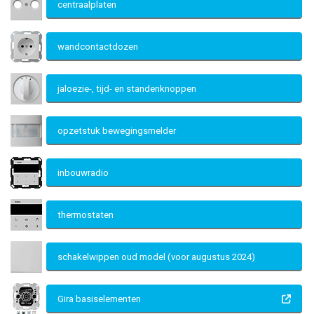
centraalplaten
wandcontactdozen
jaloezie-, tijd- en standenknoppen
opzetstuk bewegingsmelder
inbouwradio
thermostaten
schakelwippen oud model (voor augustus 2024)
Gira basiselementen