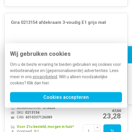
Gira 0213154 afdekraam 3-voudig E1 grijs mat
Wij gebruiken cookies
Om u de beste ervaring te bieden gebruiken wij cookies voor
websiteanalyse en (gepersonaliseerde) advertenties. Lees
meer in ons
privacybeleid
. Wilt u alleen noodzakelijke
cookies? Klik dan
hier
.
Gira drievoudig afdekraam. Serie: E1, kleur: grijs mat.
Cookies accepteren
Meer informatie »
Artikelnummer:
573424
47,50
SKU:
0213154
23,28
EAN:
4010337126089
Voor 21u besteld, morgen in huis*
Voorraad:
3