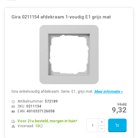
Gira 0211154 afdekraam 1-voudig E1 grijs mat
Gira enkelvoudig afdekraam. Serie: E1, grijs mat.
Meer informatie »
Artikelnummer:
572189
19,02
SKU:
0211154
9,32
EAN:
4010337126058
Voor 21u besteld, morgen in huis*
Voorraad:
10