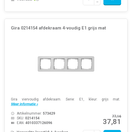
Gira 0214154 afdekraam 4-voudig E1 grijs mat
Gira viervoudig afdekraam. Serie: E1, kleur: grijs mat.
Meer informatie »
Artikelnummer:
573429
77,16
SKU:
0214154
37,81
EAN:
4010337126096