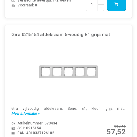
Verwachte levertijd: 1-2 weken
Voorraad:
0
Gira 0215154 afdekraam 5-voudig E1 grijs mat
Gira vijfvoudig afdekraam. Serie: E1, kleur: grijs mat.
Meer informatie »
Artikelnummer:
573434
117,41
SKU:
0215154
57,52
EAN:
4010337126102