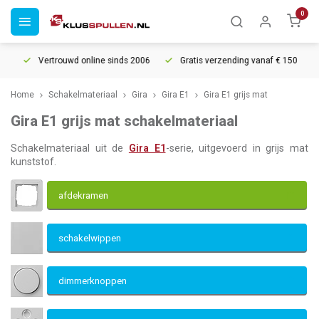
0
Vertrouwd online sinds 2006
Gratis verzending vanaf € 150
5
Home
Schakelmateriaal
Gira
Gira E1
Gira E1 grijs mat
Gira E1 grijs mat schakelmateriaal
Schakelmateriaal uit de
Gira E1
-serie, uitgevoerd in grijs mat
kunststof.
afdekramen
schakelwippen
dimmerknoppen