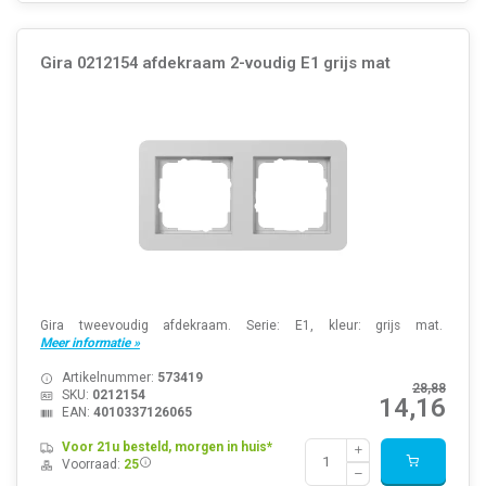
Gira 0212154 afdekraam 2-voudig E1 grijs mat
Gira tweevoudig afdekraam. Serie: E1, kleur: grijs mat.
Meer informatie »
Artikelnummer:
573419
28,88
SKU:
0212154
14,16
EAN:
4010337126065
Voor 21u besteld, morgen in huis*
Voorraad:
25