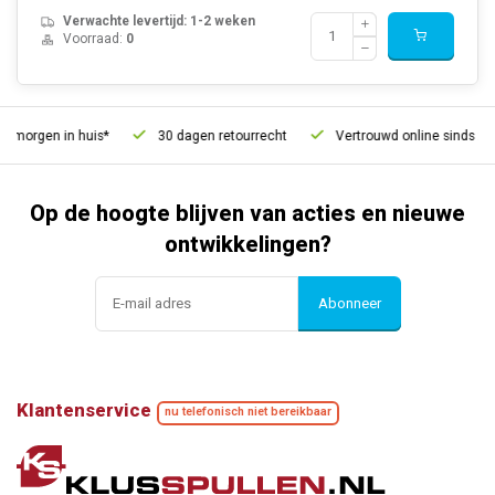
Verwachte levertijd: 1-2 weken
Voorraad:
0
morgen in huis*
30 dagen retourrecht
Vertrouwd online sinds 2006
Op de hoogte blijven van acties en nieuwe
ontwikkelingen?
Abonneer
Klantenservice
nu telefonisch niet bereikbaar